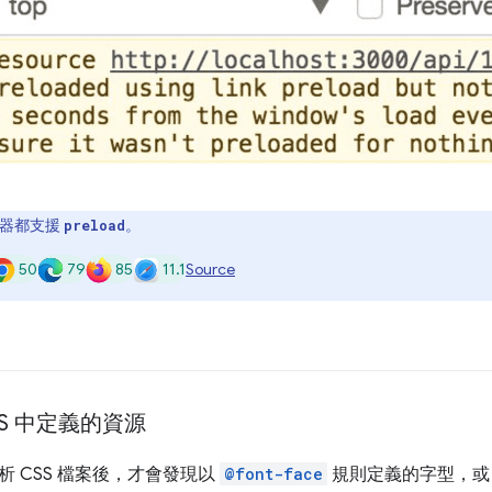
覽器都支援
。
preload
50
79
85
11.1
Source
SS 中定義的資源
析 CSS 檔案後，才會發現以
@font-face
規則定義的字型，或 