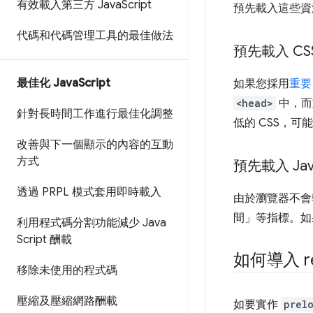
有效載入第三方 Java
Script
預先載入這些資
代碼和代碼管理工具的最佳做法
預先載入 CS
最佳化 Java
Script
如果您採用
重要 
<head>
中，而重
針對長時間工作進行最佳化調整
低的 CSS，
改善與下一個顯示的內容的互動
方式
預先載入 Jav
透過 PRPL 模式套用即時載入
由於瀏覽器不會
間」等指標。如
利用程式碼分割功能減少 Java
Script 酬載
如何導入 rel
移除未使用的程式碼
壓縮及壓縮網路酬載
如要實作
prel