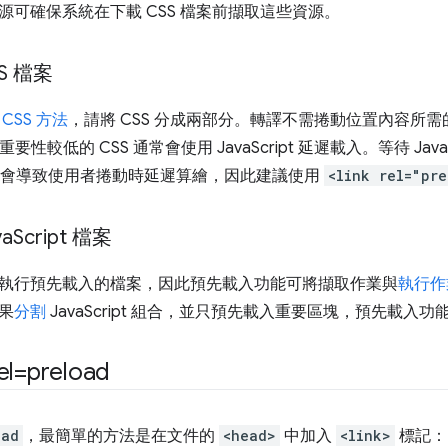
源可確保系統在下載 CSS 檔案前擷取這些資源。
S 檔案
CSS 方法
，請將 CSS 分成兩部分。轉譯不需捲動位置內容所需的
要性較低的 CSS 通常會使用 JavaScript 延遲載入。等待 Jav
可能會導致使用者捲動時延遲算繪，因此建議使用
<link rel="pr
a
Script 檔案
執行預先載入的檔案，因此預先載入功能可將擷取作業與
執行作
果
分割
JavaScript 組合，並只預先載入重要區塊，預先載入
=preload
oad
，最簡單的方法是在文件的
<head>
中加入
<link>
標記：