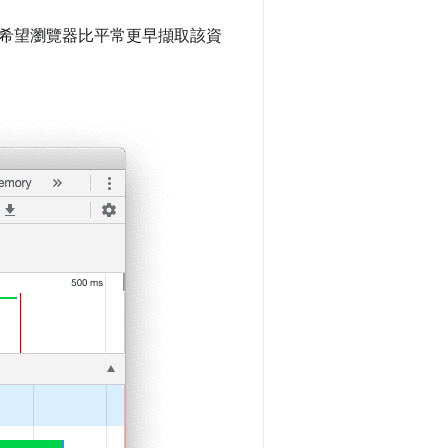
希望瀏覽器比平常更早擷取該資