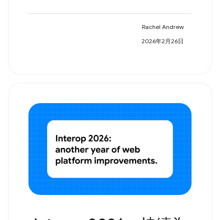
Rachel Andrew
2026年2月26日