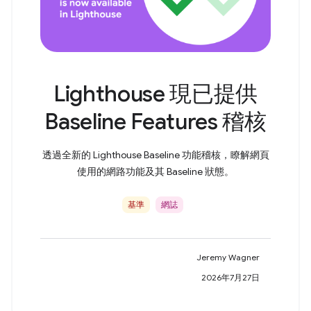
Lighthouse 現已提供
Baseline Features 稽核
透過全新的 Lighthouse Baseline 功能稽核，瞭解網頁
使用的網路功能及其 Baseline 狀態。
基準
網誌
Jeremy Wagner
2026年7月27日