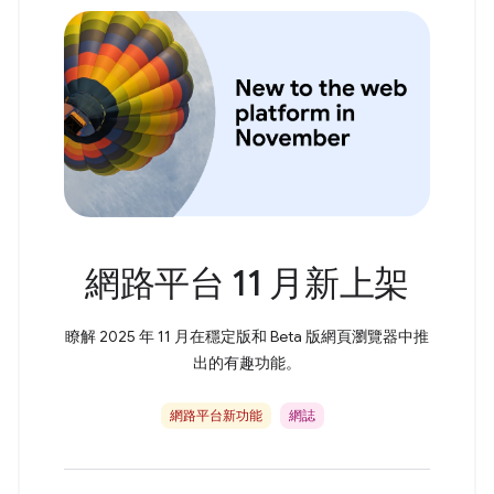
網路平台 11 月新上架
瞭解 2025 年 11 月在穩定版和 Beta 版網頁瀏覽器中推
出的有趣功能。
網路平台新功能
網誌