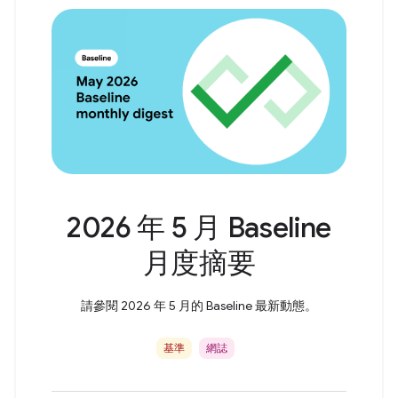
2026 年 5 月 Baseline
月度摘要
請參閱 2026 年 5 月的 Baseline 最新動態。
基準
網誌