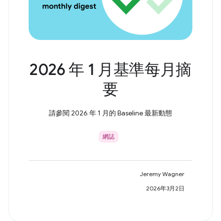
2026 年 1 月基準每月摘
要
請參閱 2026 年 1 月的 Baseline 最新動態
網誌
Jeremy Wagner
2026年3月2日