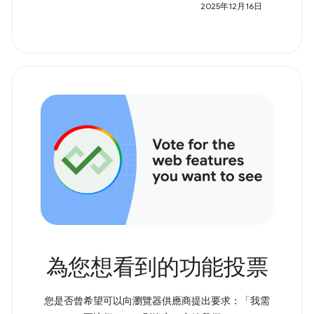
2025年12月16日
為您想看到的功能投票
您是否曾希望可以向瀏覽器供應商提出要求：「我需