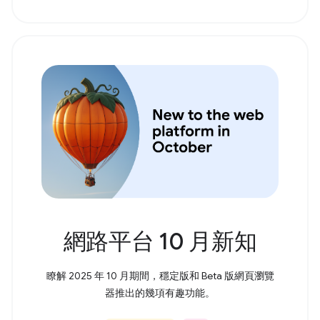
網路平台 10 月新知
瞭解 2025 年 10 月期間，穩定版和 Beta 版網頁瀏覽
器推出的幾項有趣功能。