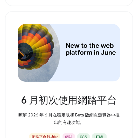
6 月初次使用網路平台
瞭解 2026 年 6 月在穩定版和 Beta 版網頁瀏覽器中推
出的有趣功能。
網路平台新功能
網誌
CSS
HTML