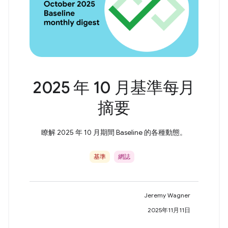
2025 年 10 月基準每月
摘要
瞭解 2025 年 10 月期間 Baseline 的各種動態。
基準
網誌
Jeremy Wagner
2025年11月11日