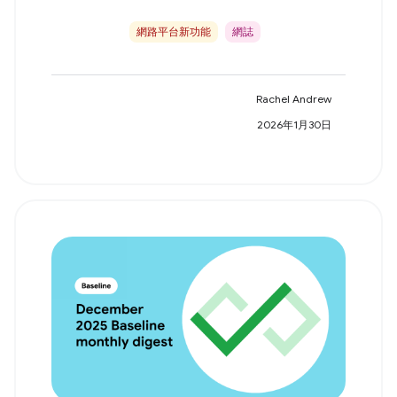
網路平台新功能
網誌
Rachel Andrew
2026年1月30日