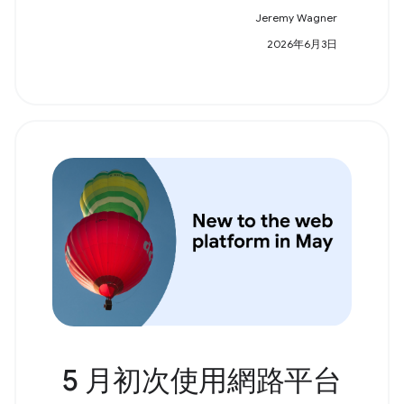
Jeremy Wagner
2026年6月3日
5 月初次使用網路平台