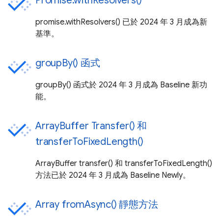
Promise.withResolvers()
promise.withResolvers() 已於 2024 年 3 月成為新
基準。
groupBy() 函式
groupBy() 函式於 2024 年 3 月成為 Baseline 新功
能。
ArrayBuffer Transfer() 和
transferToFixedLength()
ArrayBuffer transfer() 和 transferToFixedLength()
方法已於 2024 年 3 月成為 Baseline Newly。
Array fromAsync() 靜態方法