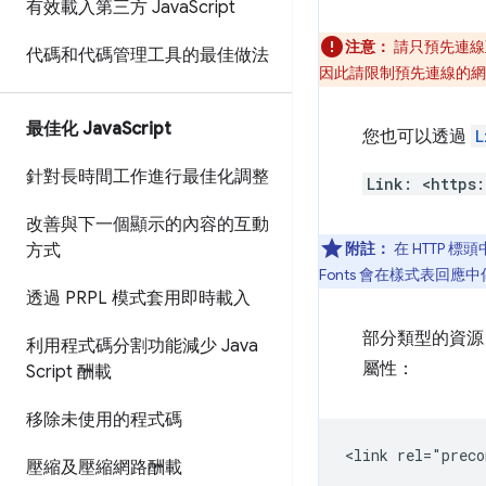
有效載入第三方 Java
Script
注意：
請只預先連線
代碼和代碼管理工具的最佳做法
因此請限制預先連線的網
最佳化 Java
Script
您也可以透過
L
針對長時間工作進行最佳化調整
Link: <https
改善與下一個顯示的內容的互動
附註：
在 HTTP
方式
Fonts 會在樣式表回應
透過 PRPL 模式套用即時載入
部分類型的資源 
利用程式碼分割功能減少 Java
屬性：
Script 酬載
移除未使用的程式碼
壓縮及壓縮網路酬載