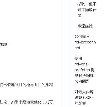
擷取，但不
知道擷取什
麼
串流媒體
如何導入
rel=preconn
步驟：
ect
使用
rel=dns-
prefetch 提
早解決網域
名稱問題
從出發地到目的地再返回的旅程
對最大內容
繪製 (LCP)
往返，如果未經過最佳化，則可
的影響