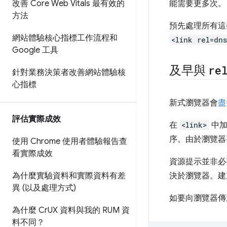
改善 Core Web Vitals 最有效的
能需要更多次。
方法
預先處理所有這
網站體驗核心指標工作流程和
<link rel=dn
Google 工具
及早與
re
針對業務決策者改善網站體驗核
心指標
新式瀏覽器會
盡
評估實際成效
在
<link>
中
序。由於瀏覽器
使用 Chrome 使用者體驗報告查
看實際成效
資源提示並非必
為什麼實驗資料和實際資料有差
決於瀏覽器。建
異 (以及處理方式)
如要向瀏覽器傳
為什麼 Cr
UX 資料與我的 RUM 資
料不同？