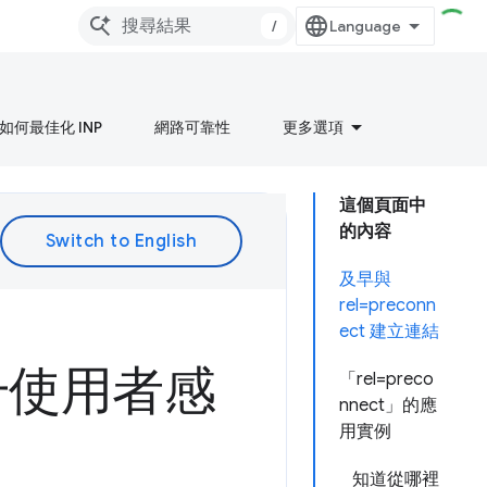
/
如何最佳化 INP
網路可靠性
更多選項
這個頁面中
的內容
及早與
rel=preconn
ect 建立連結
升使用者感
「rel=preco
nnect」的應
用實例
知道從哪裡