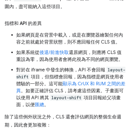
圍內，盡可能納入這些項目。
指標和 API 的差異
如果網頁是在背景中載入，或是在瀏覽器繪製任何內
容之前就處於背景狀態，則不應回報任何 CLS 值。
如果系統從
後退/前進快取
還原網頁，則應將 CLS 值
重設為零，因為使用者會將此視為不同的網頁瀏覽。
對於在 iframe 中發生的轉換，API 不會回報
layout-
shift
項目，但指標會回報，因為指標是網頁使用者
體驗的一部分。這可能
顯示為 CrUX 和 RUM 之間的差
異
。如要正確評估 CLS，請考慮這些因素。子畫面可
以使用 API 將其
layout-shift
項目回報給父項畫
面，以便
匯總
。
除了這些例外狀況之外，CLS 還會評估網頁的整個生命週
期，因此會更加複雜：