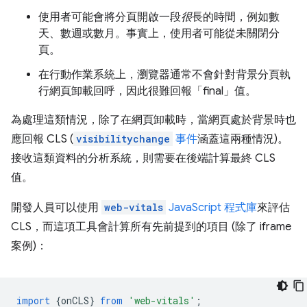
使用者可能會將分頁開啟一段
很
長的時間，例如數
天、數週或數月。事實上，使用者可能從未關閉分
頁。
在行動作業系統上，瀏覽器通常不會針對背景分頁執
行網頁卸載回呼，因此很難回報「final」值。
為處理這類情況，除了在網頁卸載時，當網頁處於背景時也
應回報 CLS (
visibilitychange
事件
涵蓋這兩種情況)。
接收這類資料的分析系統，則需要在後端計算最終 CLS
值。
開發人員可以使用
web-vitals
JavaScript 程式庫
來評估
CLS，而這項工具會計算所有先前提到的項目 (除了 iframe
案例)：
import
{
onCLS
}
from
'web-vitals'
;