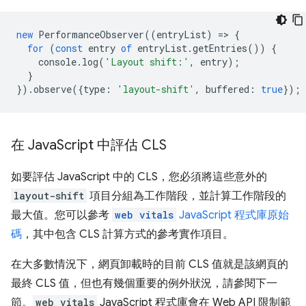
new
PerformanceObserver
((
entryList
)
=
>
{
for
(
const
entry
of
entryList
.
getEntries
())
{
console
.
log
(
'Layout shift:'
,
entry
);
}
}).
observe
({
type
:
'layout-shift'
,
buffered
:
true
});
在 Java
Script 中評估 CLS
如要評估 JavaScript 中的 CLS，您必須將這些意外的
layout-shift
項目分組為工作階段，並計算工作階段的
最大值。您可以參考
web vitals
JavaScript 程式庫原始
碼
，其中包含 CLS 計算方式的參考實作項目。
在大多數情況下，網頁卸載時的目前 CLS 值就是該網頁的
最終 CLS 值，但也有幾個重要的例外狀況，請參閱下一
節。
web vitals
JavaScript 程式庫會在 Web API 限制範