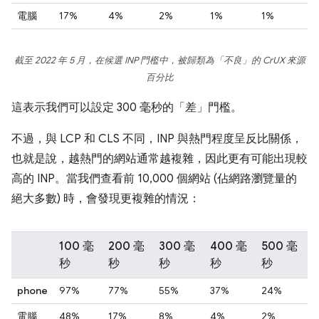
電腦
17%
4%
2%
1%
1%
截至 2022 年 5 月，在候選 INP 門檻中，被歸類為「不良」的 CrUX 來源
百分比
這表示我們可以設定 300 毫秒的「差」門檻。
不過，與 LCP 和 CLS 不同，INP 與熱門程度呈反比關係，
也就是說，越熱門的網站通常越複雜，因此更有可能出現較
高的 INP。當我們查看前 10,000 個網站 (佔網路瀏覽量的
絕大多數) 時，會發現更複雜的情況：
100 毫
200 毫
300 毫
400 毫
500 毫
秒
秒
秒
秒
秒
phone
97%
77%
55%
37%
24%
電腦
48%
17%
8%
4%
2%