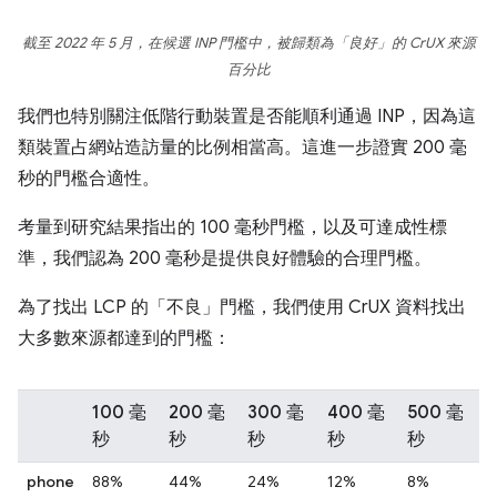
截至 2022 年 5 月，在候選 INP 門檻中，被歸類為「良好」的 CrUX 來源
百分比
我們也特別關注低階行動裝置是否能順利通過 INP，因為這
類裝置占網站造訪量的比例相當高。這進一步證實 200 毫
秒的門檻合適性。
考量到研究結果指出的 100 毫秒門檻，以及可達成性標
準，我們認為 200 毫秒是提供良好體驗的合理門檻。
為了找出 LCP 的「不良」門檻，我們使用 CrUX 資料找出
大多數來源都達到的門檻：
100 毫
200 毫
300 毫
400 毫
500 毫
秒
秒
秒
秒
秒
phone
88%
44%
24%
12%
8%