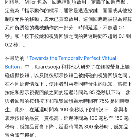
同樣地，Miller 也為「回應控制項啟用」定義了回應門檻，
定義為「指示動作的標示，通常是透過按鍵、開關或其他控
制項元件的移動，表示已實際啟用。這個回應應被視為運算
元件所誘發的機械動作的一部分。時間延遲：不超過 0.1
秒」和「按下按鍵和視覺回饋之間的延遲時間不超過 0.1 到
0.2 秒」。
在最近的「
Towards the Temporally Perfect Virtual
Button
」中，Kaaresooja 和其他人研究了在觸控螢幕上觸
碰虛擬按鈕，以及隨後顯示按鈕已被觸碰的視覺回饋之間，
在不同延遲情況下，使用者對兩者同時發生的認知。當按下
按鈕和顯示視覺回饋之間的延遲時間為 85 毫秒以下時，參
與者回報的按鈕按下和視覺回饋顯示時間有 75% 是同時發
生。此外，在延遲時間為 100 毫秒以下的情況下，參與者
表示按鈕的品質一貫很高，延遲時間為 100 毫秒至 150 毫
秒時，感知品質會下降，延遲時間為 300 毫秒時，感知品
質會降至極低。