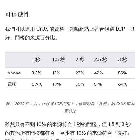
可達成性
我們可以運用 CrUX 的資料，判斷網站上符合候選 LCP「良
好」門檻的來源百分比。
1 秒
1.5 秒
2 秒
2.5 秒
3 秒
phone
3.5%
13%
27%
42%
55%
電腦
6.9%
19%
36%
51%
64%
截至 2020 年 4 月，在候選 LCP 門檻中，被歸類為「良好」的 CrUX 來源
百分比
雖然只有不到 10% 的來源符合 1 秒的門檻，但 1.5 到 3 秒
的其他所有門檻都符合「至少有 10% 的來源符合『良好』