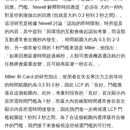
回應」門檻。Newell 解釋即時回應是「必須在
大約一秒
內
對某些刺激做出的回應 (也就是大約 0.3 秒到 3 秒之間)」。
這項研究是根據 Newell 討論「認知的即時限制」時所提及
的內容，其中提到「與環境的互動會喚起認知考量，而這類
互動通常會在幾秒內發生」，時間範圍大約為 0.5 到 2-3
秒。另一個常被引用的 1 秒門檻來源是 Miller，他指出：
「如果回應延遲時間超過兩秒，人類可透過機器通訊執行的
任務將會嚴重改變，且可能再延遲一秒左右。」
Miller 和 Card 的研究指出，使用者在失去專注力之前等待
的時間範圍約為 0.3 到 3 秒，因此 LCP 的「良好」門檻應
落在這個範圍內。此外，考量到現有的「良好」首次顯示內
容所需時間門檻為 1 秒，而最大內容繪製時間通常會在首次
顯示內容所需時間後發生，因此我們進一步將候選 LCP 門
檻範圍從 1 秒到 3 秒之間。為了在這個範圍內選擇最符合條
件的門檻，我們接下來會檢視這些候選門檻的可行性。