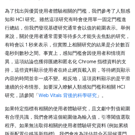
為了找出與優質使用者體驗相關的門檻，我們參考了人類感
知和 HCI 研究。雖然這項研究有時會使用單一固定門檻進
行總結，但我們發現基礎研究通常會以值的範圍表示。舉例
來說，關於使用者通常需要等待多久才能失去焦點的研究，
有時會以 1 秒來表示，但實際上相關研究的結果是介於數百
毫秒到數秒之間。事實上，感知門檻會因使用者和情境而
異，這項結論也獲得匯總和匿名化 Chrome 指標資料的支
持，這些資料顯示使用者在終止網頁載入前，等待網頁顯示
內容的時間並非一成不變。相反地，這項資料顯示的是平滑
連續的分布情形。如要深入瞭解人類感知門檻和相關 HCI
研究，請參閱「
Web Vitals 背後的科學研究
」。
如果特定指標有相關的使用者體驗研究，且文獻中對值範圍
有合理共識，我們會將這個範圍做為輸入值，引導閾值選取
程序。如果無法取得相關的使用者體驗研究資料 (例如累積
版面配置位移等新指標)，我們會改為評估符合不同候選門