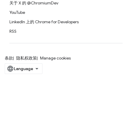
关于 X 的 @ChromiumDev
YouTube
LinkedIn 上的 Chrome for Developers
RSS
条款
隐私权政策
Manage cookies