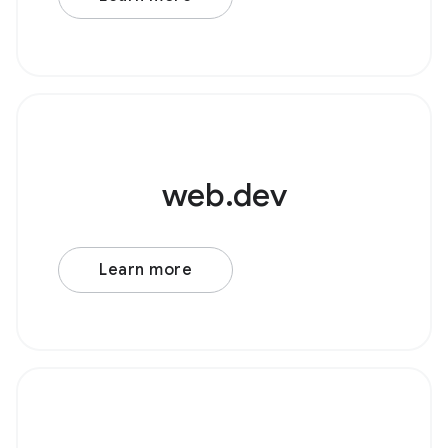
源节点，例如 AudioBufferSourceNode 或
web.dev
Learn more