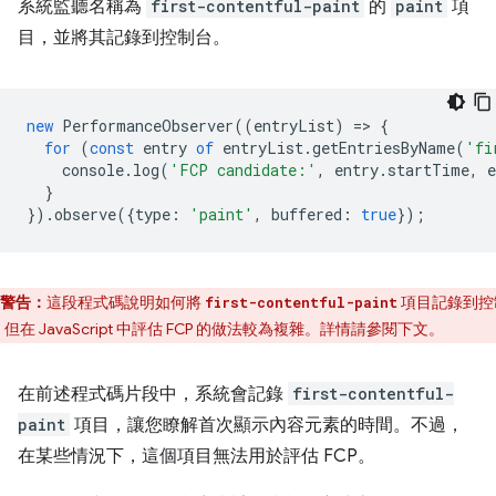
系統監聽名稱為
first-contentful-paint
的
paint
項
目，並將其記錄到控制台。
new
PerformanceObserver
((
entryList
)
=
>
{
for
(
const
entry
of
entryList
.
getEntriesByName
(
'fi
console
.
log
(
'FCP candidate:'
,
entry
.
startTime
,
e
}
}).
observe
({
type
:
'paint'
,
buffered
:
true
});
警告：
這段程式碼說明如何將
項目記錄到控
first-contentful-paint
但在 JavaScript 中評估 FCP 的做法較為複雜。詳情請參閱下文。
在前述程式碼片段中，系統會記錄
first-contentful-
paint
項目，讓您瞭解首次顯示內容元素的時間。不過，
在某些情況下，這個項目無法用於評估 FCP。