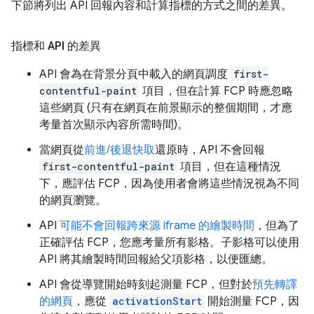
下節將列出 API 回報內容和計算指標的方式之間的差異。
指標和 API 的差異
API 會為在背景分頁中載入的網頁調度
first-
contentful-paint
項目，但在計算 FCP 時應忽略
這些網頁 (只有在網頁在前景顯示的整個期間，才應
考量首次顯示內容所需時間)。
當網頁從
前進/後退快取
還原時，API 不會回報
first-contentful-paint
項目，但在這種情況
下，應評估 FCP，因為使用者會將這些情況視為不同
的網頁瀏覽。
API
可能不會回報跨來源 iframe 的繪製時間
，但為了
正確評估 FCP，您應考量所有影格。子影格可以使用
API 將其繪製時間回報給父項影格，以便匯總。
API 會從導覽開始時刻起測量 FCP，但對於
預先轉譯
的網頁
，應從
activationStart
開始測量 FCP，因