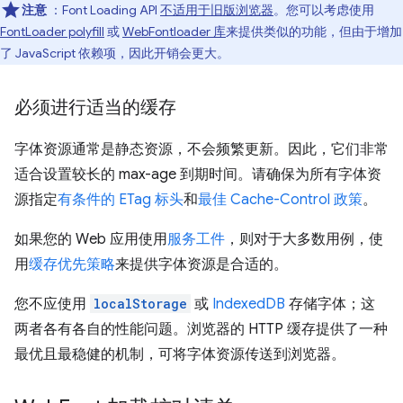
注意
：Font Loading API
不适用于旧版浏览器
。您可以考虑使用
FontLoader polyfill
或
WebFontloader 库
来提供类似的功能，但由于增加
了 JavaScript 依赖项，因此开销会更大。
必须进行适当的缓存
字体资源通常是静态资源，不会频繁更新。因此，它们非常
适合设置较长的 max-age 到期时间。请确保为所有字体资
源指定
有条件的 ETag 标头
和
最佳 Cache-Control 政策
。
如果您的 Web 应用使用
服务工件
，则对于大多数用例，使
用
缓存优先策略
来提供字体资源是合适的。
您不应使用
localStorage
或
IndexedDB
存储字体；这
两者各有各自的性能问题。浏览器的 HTTP 缓存提供了一种
最优且最稳健的机制，可将字体资源传送到浏览器。