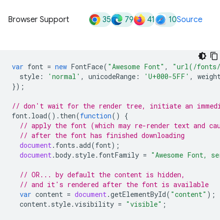
35
79
41
10
Browser Support
Source
var
font
=
new
FontFace
(
"Awesome Font"
,
"url(/fonts
style
:
'normal'
,
unicodeRange
:
'U+000-5FF'
,
weigh
});
// don't wait for the render tree, initiate an immed
font
.
load
().
then
(
function
()
{
// apply the font (which may re-render text and ca
// after the font has finished downloading
document
.
fonts
.
add
(
font
);
document
.
body
.
style
.
fontFamily
=
"Awesome Font, se
// OR... by default the content is hidden,
// and it's rendered after the font is available
var
content
=
document
.
getElementById
(
"content"
);
content
.
style
.
visibility
=
"visible"
;