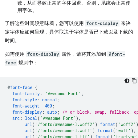
败，从而导致正常的字体回退。否则，系统会正常使
用字体。
了解这些时间段意味着，您可以使用
font-display
来决
定字体应如何呈现，具体取决于字体是否已下载以及下载的
时间。
如需使用
font-display
属性，请将其添加到
@font-
face
规则中：
@
font-face
{
font-family
:
'Awesome Font'
;
font-style
:
normal
;
font-weight
:
400
;
font-display
:
auto
;
/* or block, swap, fallback, o
src
:
local
(
'Awesome Font'
),
url
(
'/fonts/awesome-l.woff2'
)
format
(
'woff2'
url
(
'/fonts/awesome-l.woff'
)
format
(
'woff'
),
url
(
'/fonts/awesome-l.ttf'
)
format
(
'truetype