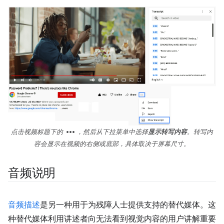
more_horiz
点击视频标题下的
，然后从下拉菜单中选择
显示转写内容
。转写内
容会显示在视频的右侧或底部，具体取决于屏幕尺寸。
音频说明
音频描述
是另一种用于为残障人士提供支持的替代媒体。这
种替代媒体利用讲述者向无法看到视觉内容的用户讲解重要