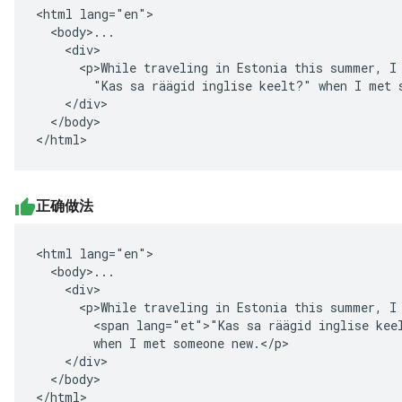
<html lang="en">

  <body>...

    <div>

      <p>While traveling in Estonia this summer, I 
        "Kas sa räägid inglise keelt?" when I met s
    </div>

  </body>

</html>
正确做法
<html lang="en">

  <body>...

    <div>

      <p>While traveling in Estonia this summer, I 
        <span lang="et">"Kas sa räägid inglise keel
        when I met someone new.</p>

    </div>

  </body>

</html>