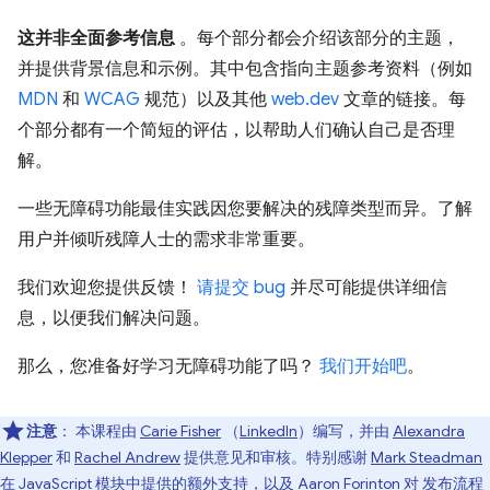
这并非全面参考信息
。每个部分都会介绍该部分的主题，
并提供背景信息和示例。其中包含指向主题参考资料（例如
MDN
和
WCAG
规范）以及其他
web.dev
文章的链接。每
个部分都有一个简短的评估，以帮助人们确认自己是否理
解。
一些无障碍功能最佳实践因您要解决的残障类型而异。了解
用户并倾听残障人士的需求非常重要。
我们欢迎您提供反馈！
请提交 bug
并尽可能提供详细信
息，以便我们解决问题。
那么，您准备好学习无障碍功能了吗？
我们开始吧
。
注意
：
本课程由
Carie Fisher
（
LinkedIn
）编写，并由
Alexandra
Klepper
和
Rachel Andrew
提供意见和审核。特别感谢
Mark Steadman
在
JavaScript 模块
中提供的额外支持，以及
Aaron Forinton
对 发布流程