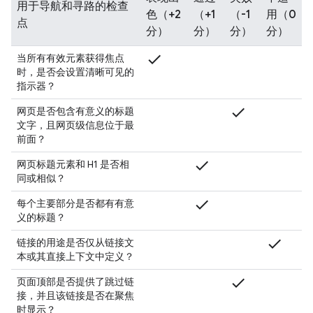
用于导航和寻路的检查
色（+2
（+1
（-1
用（0
点
分）
分）
分）
分）
check
当所有有效元素获得焦点
时，是否会设置清晰可见的
指示器？
check
网页是否包含有意义的标题
文字，且网页级信息位于最
前面？
check
网页标题元素和 H1 是否相
同或相似？
check
每个主要部分是否都有有意
义的标题？
check
链接的用途是否仅从链接文
本或其直接上下文中定义？
check
页面顶部是否提供了跳过链
接，并且该链接是否在聚焦
时显示？