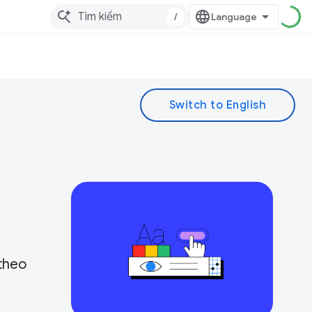
/
theo