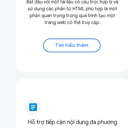
Bắt đầu với một tài liệu có cấu trúc hợp lý và
sử dụng các phần tử HTML phù hợp là một
phần quan trọng trong quá trình tạo một
trang web có thể truy cập.
Tìm hiểu thêm
article
Hỗ trợ tiếp cận nội dung đa phương