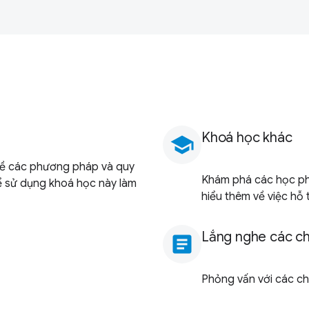
Khoá học khác
school
về các phương pháp và quy
Khám phá các học ph
hể sử dụng khoá học này làm
hiểu thêm về việc hỗ t
Lắng nghe các ch
article
Phỏng vấn với các chu