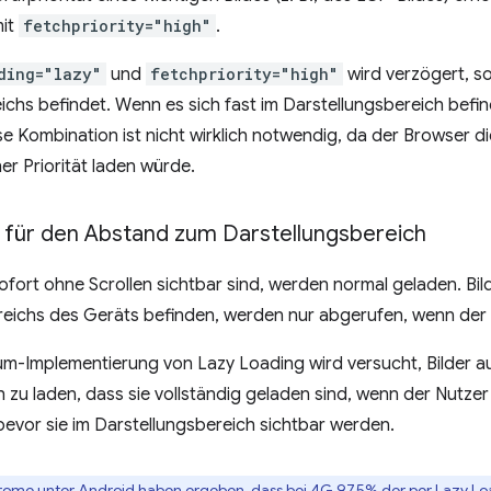
it
fetchpriority="high"
.
ding="lazy"
und
fetchpriority="high"
wird verzögert, s
ichs befindet. Wenn es sich fast im Darstellungsbereich befind
e Kombination ist nicht wirklich notwendig, da der Browser di
er Priorität laden würde.
für den Abstand zum Darstellungsbereich
 sofort ohne Scrollen sichtbar sind, werden normal geladen. Bil
eichs des Geräts befinden, werden nur abgerufen, wenn der Nu
um-Implementierung von Lazy Loading wird versucht, Bilder a
h zu laden, dass sie vollständig geladen sind, wenn der Nutzer
bevor sie im Darstellungsbereich sichtbar werden.
hrome unter Android haben ergeben, dass bei 4G 97,5% der per Lazy Lo