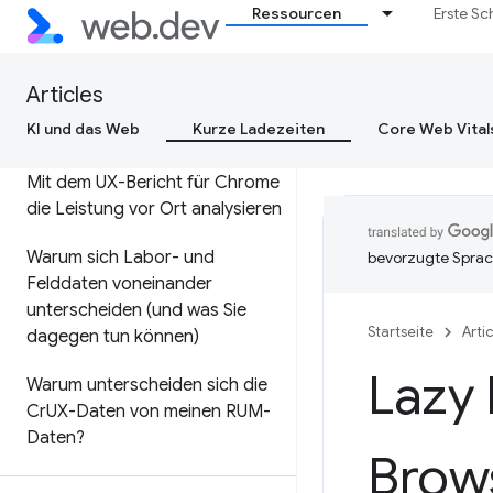
Core Web Vitals für
Ressourcen
Erste Sc
Entscheidungsträger in
Unternehmen optimieren
Articles
KI und das Web
Kurze Ladezeiten
Core Web Vital
Leistung vor Ort messen
Mit dem UX-Bericht für Chrome
die Leistung vor Ort analysieren
Warum sich Labor- und
bevorzugte Sprac
Felddaten voneinander
unterscheiden (und was Sie
Startseite
Arti
dagegen tun können)
Lazy 
Warum unterscheiden sich die
Cr
UX-Daten von meinen RUM-
Daten?
Brow