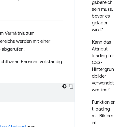
gsbereich
sein muss,
bevor es
geladen
wird?
im Verhältnis zum
ereichs werden mit einer
Kann das
Attribut
e abgerufen.
loading für
ichtbaren Bereichs vollständig
CSS-
Hintergrun
dbilder
verwendet
werden?
Funktionier
t loading
mit Bildern
im
ten Abstand
zum