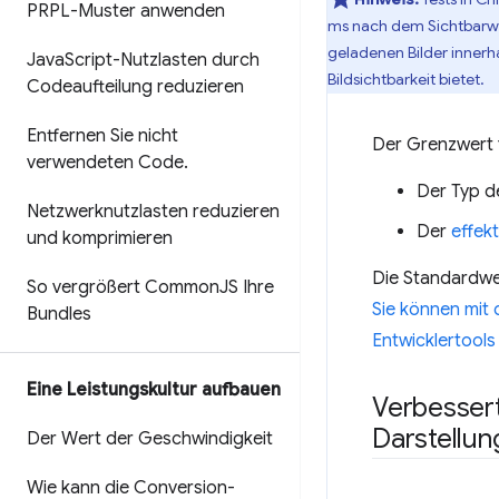
PRPL-Muster anwenden
ms nach dem Sichtbarwe
geladenen Bilder innerh
Java
Script-Nutzlasten durch
Bildsichtbarkeit bietet.
Codeaufteilung reduzieren
Entfernen Sie nicht
Der Grenzwert f
verwendeten Code
.
Der Typ d
Netzwerknutzlasten reduzieren
Der
effek
und komprimieren
Die Standardwer
So vergrößert Common
JS Ihre
Sie können mit
Bundles
Entwicklertools
Eine Leistungskultur aufbauen
Verbesser
Darstellun
Der Wert der Geschwindigkeit
Wie kann die Conversion-