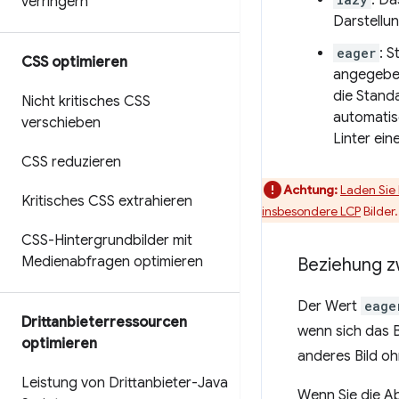
verringern
Darstellun
eager
: 
CSS optimieren
angegeben
die Standa
Nicht kritisches CSS
automati
verschieben
Linter ein
CSS reduzieren
Achtung:
Laden Sie 
Kritisches CSS extrahieren
insbesondere
LCP
Bilder.
CSS-Hintergrundbilder mit
Medienabfragen optimieren
Beziehung z
Der Wert
eage
Drittanbieterressourcen
wenn sich das B
optimieren
anderes Bild oh
Leistung von Drittanbieter-Java
Wenn Sie die Ab