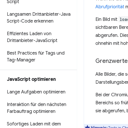
Script
Abrufpriorität
m
Langsamen Drittanbieter-Java
Ein Bild mit
loa
Script-Code erkennen
sichtbaren Bere
Effizientes Laden von
abgerufen. Dies
Drittanbieter-Java
Script
ohnehin mit hoh
Best Practices für Tags und
Tag-Manager
Grenzwerte 
Alle Bilder, die
Java
Script optimieren
Darstellungsber
Lange Aufgaben optimieren
Bei der Chromi
Bereichs so frü
Interaktion für den nächsten
sie abgerufen, 
Farbauftrag optimieren
Sofortiges Laden mit dem
Hinweis:
Tests in C