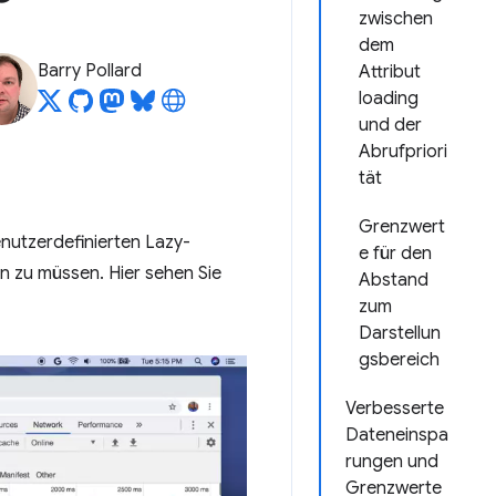
zwischen
dem
Barry Pollard
Attribut
loading
und der
Abrufpriori
tät
Grenzwert
nutzerdefinierten Lazy-
e für den
 zu müssen. Hier sehen Sie
Abstand
zum
Darstellun
gsbereich
Verbesserte
Dateneinspa
rungen und
Grenzwerte