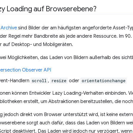
y Loading auf Browserebene?
Archive
sind Bilder der am häufigsten angeforderte Asset-Ty
der Regel mehr Bandbreite als jede andere Ressource. Im 90.
er auf Desktop- und Mobilgeräten.
wei Möglichkeiten, das Laden von Bildern außerhalb des sich
tersection Observer API
vent-Handlern
scroll
,
resize
oder
orientationchange
onen können Entwickler Lazy Loading-Verhalten einbinden. Vi
ibliotheken erstellt, um Abstraktionen bereitzustellen, die no
 jedoch direkt vom Browser unterstützt wird, ist keine externe
wserebene sorgt auch dafür, dass das Laden von Bildern weit
Script deaktiviert. Das Laden wird jedoch nur verzögert, wenn J