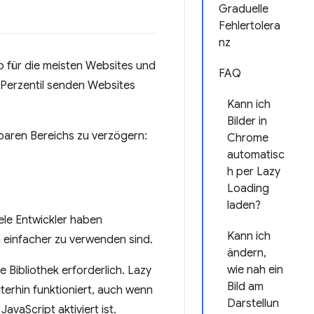
Graduelle
Fehlertolera
nz
p für die meisten Websites und
FAQ
 Perzentil senden Websites
Kann ich
Bilder in
tbaren Bereichs zu verzögern:
Chrome
automatisc
h per Lazy
Loading
laden?
ele Entwickler haben
Kann ich
ch einfacher zu verwenden sind.
ändern,
wie nah ein
 Bibliothek erforderlich. Lazy
Bild am
erhin funktioniert, auch wenn
Darstellun
avaScript aktiviert ist.