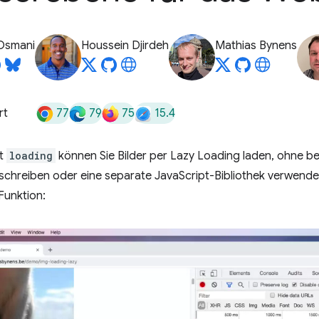
Osmani
Houssein Djirdeh
Mathias Bynens
77
79
75
15.4
rt
ut
loading
können Sie Bilder per Lazy Loading laden, ohne be
chreiben oder eine separate JavaScript-Bibliothek verwenden
Funktion: