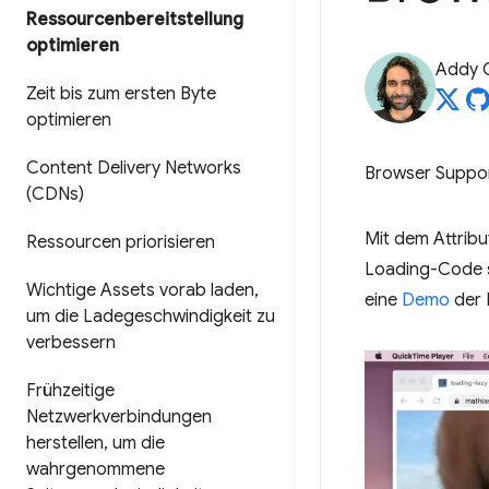
Ressourcenbereitstellung
optimieren
Addy 
Zeit bis zum ersten Byte
optimieren
Content Delivery Networks
Browser Suppo
(CDNs)
Mit dem Attrib
Ressourcen priorisieren
Loading-Code s
Wichtige Assets vorab laden
,
eine
Demo
der 
um die Ladegeschwindigkeit zu
verbessern
Frühzeitige
Netzwerkverbindungen
herstellen
,
um die
wahrgenommene