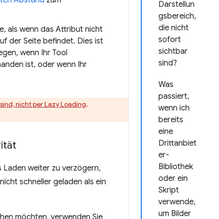
Darstellun
gsbereich,
die nicht
, als wenn das Attribut nicht
sofort
 der Seite befindet. Dies ist
sichtbar
legen, wenn Ihr Tool
sind?
handen ist, oder wenn Ihr
Was
passiert,
sind, nicht per Lazy Loading,
wenn ich
bereits
eine
Drittanbiet
ität
er-
Bibliothek
s Laden weiter zu verzögern,
oder ein
nicht schneller geladen als ein
Skript
verwende,
um Bilder
rhöhen möchten, verwenden Sie