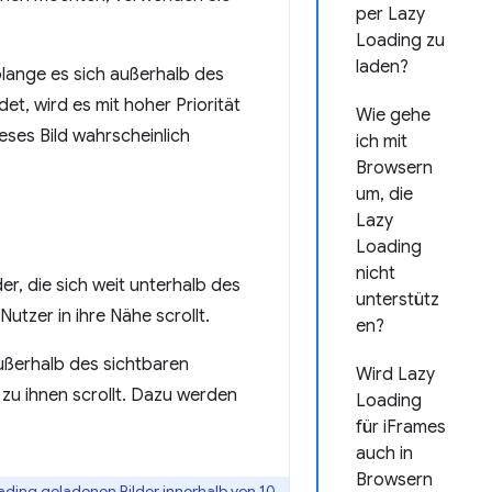
per Lazy
Loading zu
laden?
olange es sich außerhalb des
et, wird es mit hoher Priorität
Wie gehe
eses Bild wahrscheinlich
ich mit
Browsern
um, die
Lazy
Loading
nicht
der, die sich weit unterhalb des
unterstütz
tzer in ihre Nähe scrollt.
en?
ußerhalb des sichtbaren
Wird Lazy
 zu ihnen scrollt. Dazu werden
Loading
für iFrames
auch in
Browsern
ading geladenen Bilder innerhalb von 10