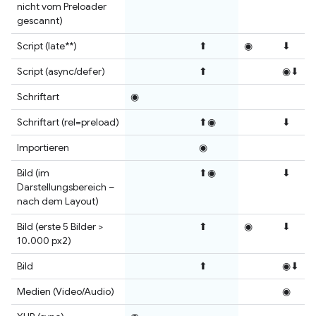
nicht vom Preloader
gescannt)
Script (late**)
⬆
◉
⬇
Script (async/defer)
⬆
◉⬇
Schriftart
◉
Schriftart (rel=preload)
⬆◉
⬇
Importieren
◉
Bild (im
⬆◉
⬇
Darstellungsbereich –
nach dem Layout)
Bild (erste 5 Bilder >
⬆
◉
⬇
10.000 px2)
Bild
⬆
◉⬇
Medien (Video/Audio)
◉