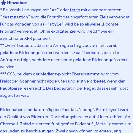
Hinweise
:
*
Bei Vorab-Ladungen mit
oder
fetch
mit einer bestimmten
"as"
wird die Priorität des angeforderten Ziels verwendet.
"destination"
Für das Vorladen von
wird beispielsweise „Höchste
as="style"
Priorität“ verwendet. Ohne explizites Ziel wird „fetch“ wie ein
asynchroner XHR priorisiert.
**
„Früh“ bedeutet, dass die Anfrage erfolgt, bevor nicht vorab
geladene Bilder angefordert wurden. „Spät“ bedeutet, dass die
Anfrage erfolgt, nachdem nicht vorab geladene Bilder angefordert
wurden.
***
CSS, bei dem der Medientyp nicht übereinstimmt, wird vom
Preloader-Scanner nicht abgerufen und erst verarbeitet, wenn der
Hauptparser es erreicht. Das bedeutet in der Regel, dass es sehr spät
abgerufen wird.
Bilder haben standardmäßig die Priorität „Niedrig“. Beim Layout wird
die Qualität von Bildern im Darstellungsbereich auf „Hoch“ erhöht. Ab
Chrome 117 sind die ersten fünf großen Bilder auf „Mittel“ gesetzt, um
das Laden zu beschleunigen. Zwei davon können im ersten „eng