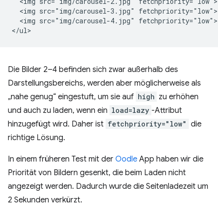
  <img src="img/carousel-2.jpg" fetchpriority="low">

  <img src="img/carousel-3.jpg" fetchpriority="low">

  <img src="img/carousel-4.jpg" fetchpriority="low">

Die Bilder 2–4 befinden sich zwar außerhalb des
Darstellungsbereichs, werden aber möglicherweise als
„nahe genug“ eingestuft, um sie auf
high
zu erhöhen
und auch zu laden, wenn ein
load=lazy
-Attribut
hinzugefügt wird. Daher ist
fetchpriority="low"
die
richtige Lösung.
In einem früheren Test mit der
Oodle
App haben wir die
Priorität von Bildern gesenkt, die beim Laden nicht
angezeigt werden. Dadurch wurde die Seitenladezeit um
2 Sekunden verkürzt.