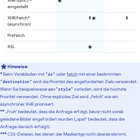
XHR (sync) –
◉
eingestellt
XHR/fetch*
⬆◉
⬇
(asynchron)
Prefetch
XSL
◉
Hinweise
:
*
Beim Vorabladen mit
oder
fetch
mit einer bestimmten
"as"
wird die Priorität des angeforderten Ziels verwendet.
"destination"
Wenn Sie beispielsweise
vorladen, wird die höchste
as="style"
Priorität verwendet. Ohne explizites Ziel wird „fetch“ wie ein
asynchroner XHR priorisiert.
**
„Früh“ bedeutet, dass die Anfrage erfolgt, bevor nicht vorab
geladene Bilder angefordert wurden („spät“ bedeutet, dass die
Anfrage danach erfolgt).
***
CSS-Dateien, bei denen der Medientyp nicht übereinstimmt,