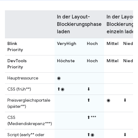
In der Layout-
In der Layout
Blockierungsphase
Blockierung
laden
einzeln laden
Blink
VeryHigh
Hoch
Mittel
Niedri
Priority
DevTools
Höchste
Hoch
Mittel
Niedri
Priority
Hauptressource
◉
CSS (früh**)
⬆◉
⬇
Preisvergleichsportale
⬆
◉
⬇
(später**)
CSS
⬆***
(Mediendiskrepanz***)
Script (early** oder
⬆◉
⬇