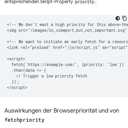
entsprechenden Skript-Property
priority
.
<!-- We don't want a high priority for this above-the
<img src="/images/in_viewport_but_not_important.svg"
<!-- We want to initiate an early fetch for a resourc
<link rel="preload" href="/js/script.js" as="script"
<script>

  fetch('https://example.com/', {priority: 'low'})

  .then(data => {

    // Trigger a low priority fetch

  });

Auswirkungen der Browserpriorität und von
fetchpriority