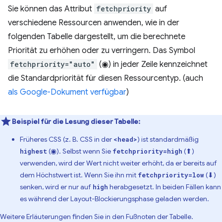
Sie können das Attribut
fetchpriority
auf
verschiedene Ressourcen anwenden, wie in der
folgenden Tabelle dargestellt, um die berechnete
Priorität zu erhöhen oder zu verringern. Das Symbol
fetchpriority="auto"
(◉) in jeder Zeile kennzeichnet
die Standardpriorität für diesen Ressourcentyp. (auch
als Google-Dokument verfügbar
)
Beispiel für die Lesung dieser Tabelle:
Früheres CSS (z. B. CSS in der
) ist standardmäßig
<head>
(◉). Selbst wenn Sie
(⬆)
highest
fetchpriority=high
verwenden, wird der Wert nicht weiter erhöht, da er bereits auf
dem Höchstwert ist. Wenn Sie ihn mit
(⬇)
fetchpriority=low
senken, wird er nur auf
herabgesetzt. In beiden Fällen kann
high
es während der Layout-Blockierungsphase geladen werden.
Weitere Erläuterungen finden Sie in den Fußnoten der Tabelle.