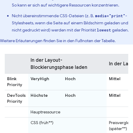
So kann er sich auf wichtigere Ressourcen konzentrieren.
Nicht übereinstimmende CSS-Dateien (z. B.
-
media="print"
Stylesheets, wenn die Seite auf einem Bildschirm geladen und
nicht gedruckt wird) werden mit der Priorität
geladen.
lowest
Weitere Erläuterungen finden Sie in den Fußnoten der Tabelle.
In der Layout-
In der Lay
Blockierungsphase laden
Blink
VeryHigh
Hoch
Mittel
Priority
DevTools
Höchste
Hoch
Mittel
Priority
Hauptressource
CSS (früh**)
Preisverglei
(später**)