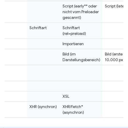
Script (early** oder
Script (late**
nicht vom Preloader
gescannt)
Schriftart
Schriftart
(rel=preload)
Importieren
Bild (im
Bild (erste 5 
Darstellungsbereich)
10.000 px2)
XSL
XHR (synchron)
XHR/fetch*
(asynchron)