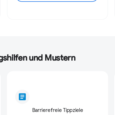
gshilfen und Mustern
article
Barrierefreie Tippziele