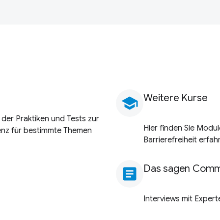
Weitere Kurse
school
 der Praktiken und Tests zur
Hier finden Sie Modu
erenz für bestimmte Themen
Barrierefreiheit erfa
Das sagen Comm
article
Interviews mit Experte