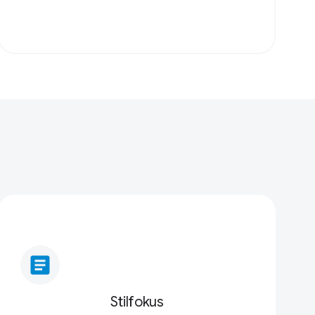
article
Stilfokus