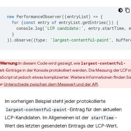
new
PerformanceObserver
((
entryList
)
=
>
{
for
(
const
entry
of
entryList
.
getEntries
())
{
console
.
log
(
'LCP candidate:'
,
entry
.
startTime
,
e
}
}).
observe
({
type
:
'largest-contentful-paint'
,
buffer
Warnung
:In diesem Code wird gezeigt, wie
largest-contentful-
-Einträge in der Konsole protokolliert werden. Die Messung der LCP i
nt
aScript ist jedoch etwas komplizierter. Weitere Informationen finden Si
er
Unterschiede zwischen dem Messwert und der API
.
Im vorherigen Beispiel steht jeder protokollierte
largest-contentful-paint
-Eintrag für den aktuellen
LCP-Kandidaten. Im Allgemeinen ist der
startTime
-
Wert des letzten gesendeten Eintrags der LCP-Wert.