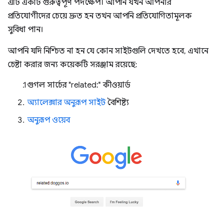
এটি একটি গুরুত্বপূর্ণ পদক্ষেপ। আপনি যখন আপনার
প্রতিযোগীদের চেয়ে দ্রুত হন তখন আপনি প্রতিযোগিতামূলক
সুবিধা পান।
আপনি যদি নিশ্চিত না হন যে কোন সাইটগুলি দেখতে হবে, এখানে
চেষ্টা করার জন্য কয়েকটি সরঞ্জাম রয়েছে:
গুগল সার্চের "related:" কীওয়ার্ড
অ্যালেক্সার অনুরূপ সাইট
বৈশিষ্ট্য
অনুরূপ ওয়েব