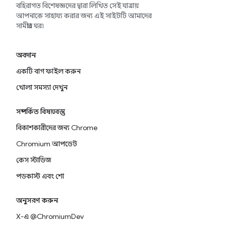
বহিরাগত বিশেষজ্ঞদের দ্বারা লিখিত সেই যাত্রায়
আপনাকে সাহায্য করার জন্য এই সাইটটি আমাদের
সামগ্রীর ঘর৷
অবদান
একটি বাগ ফাইল করুন
খোলা সমস্যা দেখুন
সম্পর্কিত বিষয়বস্তু
বিকাশকারীদের জন্য Chrome
Chromium আপডেট
কেস স্টাডিজ
পডকাস্ট এবং শো
অনুসরণ করুন
X-এ @ChromiumDev