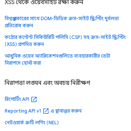
XSS থেকে ওয়েবসাইট রক্ষা করুন
বিশ্বস্ত প্রকারের সাথে DOM-ভিত্তিক ক্রস-সাইট স্ক্রিপ্টিং দুর্বলতা
প্রতিরোধ করুন
কঠোর কন্টেন্ট সিকিউরিটি পলিসি (CSP) সহ ক্রস-সাইট স্ক্রিপ্টিং
(XSS) প্রশমিত করুন
আধুনিক ওয়েব অ্যাপ্লিকেশনগুলিতে ব্যবহারকারীর ডেটা
নিরাপদে হোস্ট করা
নিরাপত্তা লঙ্ঘন এবং অবচয় নিরীক্ষণ
open_in_new
রিপোর্টিং API
open_in_new
Reporting API v1
এ স্থানান্তর করুন
নেটওয়ার্ক ত্রুটি লগিং (NEL)