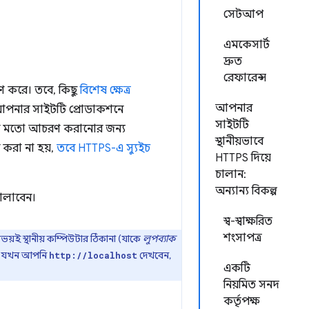
সেটআপ
এমকেসার্ট
দ্রুত
রেফারেন্স
করে। তবে, কিছু
বিশেষ ক্ষেত্র
আপনার
নে আপনার সাইটটি প্রোডাকশনে
সাইটটি
এর মতো আচরণ করানোর জন্য
স্থানীয়ভাবে
করা না হয়,
তবে HTTPS-এ স্যুইচ
HTTPS দিয়ে
চালান:
অন্যান্য বিকল্প
চালাবেন।
স্ব-স্বাক্ষরিত
শংসাপত্র
ভয়ই স্থানীয় কম্পিউটার ঠিকানা (যাকে
লুপব্যাক
 তাই যখন আপনি
দেখবেন,
http://localhost
একটি
নিয়মিত সনদ
কর্তৃপক্ষ