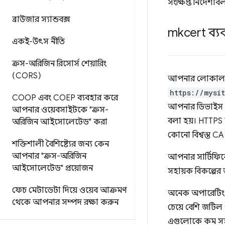
সংক্ষিপ্ত নির্দেশা
ব্রাউজার স্যান্ডবক্স
mkcert ব্যব
একই-উৎস নীতি
ক্রস-অরিজিন রিসোর্স শেয়ারিং
(CORS)
আপনার লোকাল ড
https://mysi
COOP এবং COEP ব্যবহার করে
আপনার ডিভাইস এবং 
আপনার ওয়েবসাইটকে "ক্রস-
বলা হয়। HTTPS 
অরিজিন আইসোলেটেড" করা
কোনো বিশ্বস্ত CA দ
শক্তিশালী বৈশিষ্ট্যের জন্য কেন
আপনার "ক্রস-অরিজিন
আপনার সার্টিফিক
আইসোলেটেড" প্রয়োজন
সহায়ক বিকল্পের 
ফেচ মেটাডেটা দিয়ে ওয়েব আক্রমণ
অনেক অপারেটিং সি
থেকে আপনার সম্পদ রক্ষা করুন
চেয়ে বেশি জটিল
এগুলোকে কম স