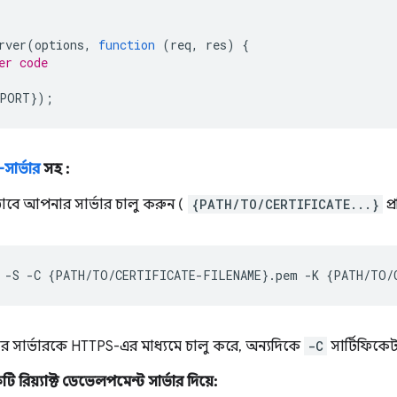
rver
(
options
,
function
(
req
,
res
)
{
er code
PORT
});
p-সার্ভার
সহ :
ভাবে আপনার সার্ভার চালু করুন (
{PATH/TO/CERTIFICATE...}
প্
-S
-C
{
PATH/TO/CERTIFICATE-FILENAME
}
.pem
-K
{
PATH/TO/
সার্ভারকে HTTPS-এর মাধ্যমে চালু করে, অন্যদিকে
-C
সার্টিফিকে
ি রিয়্যাক্ট ডেভেলপমেন্ট সার্ভার দিয়ে: