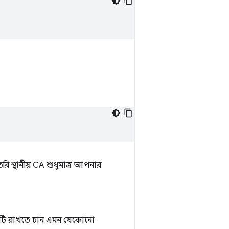
ি স্থানীয় CA শুধুমাত্র আপনার
েটটি রাখতে চান এমন যেকোনো