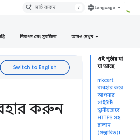
/
প্তি
নিরাপদ এবং সুরক্ষিত
আরও দেখুন
এই পৃষ্ঠায় যা
যা আছে
mkcert
ব্যবহার করে
আপনার
ব্যবহার করুন
সাইটটি
স্থানীয়ভাবে
HTTPS সহ
চালান
(প্রস্তাবিত)।