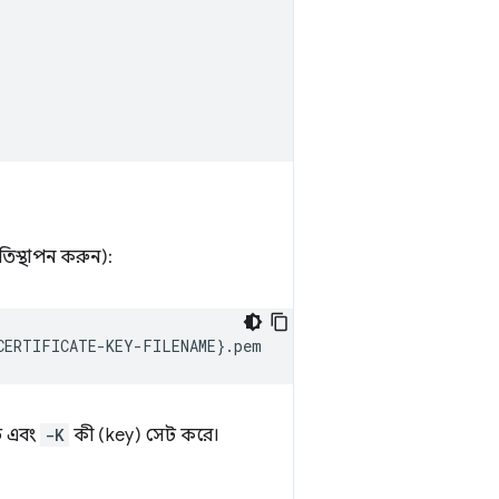
রতিস্থাপন করুন):
CERTIFICATE-KEY-FILENAME
}
ট এবং
-K
কী (key) সেট করে।