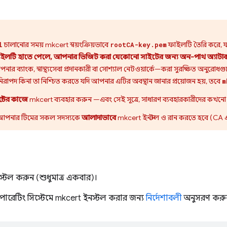
চালানোর সময় mkcert স্বয়ংক্রিয়ভাবে
ফাইলটি তৈরি করে, যা
l
rootCA-key.pem
ইলটি হাতে পেলে, আপনার ভিজিট করা যেকোনো সাইটের জন্য অন-পাথ অ্যাটাক
ব্যাংক, স্বাস্থ্যসেবা প্রদানকারী বা সোশ্যাল নেটওয়ার্কে—করা সুরক্ষিত অনুরোধ
রাপদ কিনা তা নিশ্চিত করতে যদি আপনার এটির অবস্থান জানার প্রয়োজন হয়, তবে
m
টের কাজে
mkcert ব্যবহার করুন —এবং সেই সূত্রে, সাধারণ ব্যবহারকারীদের কখনো
 আপনার টিমের সকল সদস্যকে
আলাদাভাবে
mkcert ইনস্টল ও রান করতে হবে (CA এব
্টল করুন (শুধুমাত্র একবার)।
রেটিং সিস্টেমে mkcert ইনস্টল করার জন্য
নির্দেশাবলী
অনুসরণ করুন