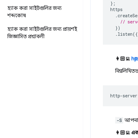
};
হ্যাক করা সাইটগুলির জন্য
https
শব্দকোষ
.
createSe
// serv
})
হ্যাক করা সাইটগুলির জন্য প্রায়শই
.
listen
({
জিজ্ঞাসিত প্রশ্নাবলী
👩🏻‍💻
htt
নিম্নলিখিত
http-server
-S
আপনার 
👩🏻‍💻 একট