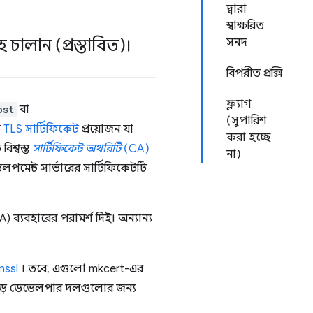
দ্বারা
স্বাক্ষরিত
চালান (প্রস্তাবিত)।
সনদ
বিপরীত প্রক্সি
ফ্ল্যাগ
ost
বা
(সুপারিশ
ি
TLS সার্টিফিকেট
প্রয়োজন যা
করা হচ্ছে
বিশ্বস্ত
সার্টিফিকেট অথরিটি
(CA)
না)
মেন্ট সার্ভারের সার্টিফিকেটটি
A) ব্যবহারের পরামর্শ দিই। অন্যান্য
nssl
। তবে, এগুলো mkcert-এর
যা বড় ডেভেলপার দলগুলোর জন্য