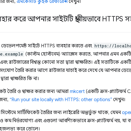
বলীর জন্য,
এমকেসার্ট কুইক রেফারেন্স
দেখুন।
হার করে আপনার সাইটটি স্থানীয়ভাবে HTTPS সহ 
েভেলপমেন্ট সাইটে HTTPS ব্যবহার করতে এবং
https://localh
te.example
(কাস্টম হোস্টনেম) অ্যাক্সেস করতে, আপনার এমন একট
ব্রাউজারের বিশ্বস্ত কোনো সত্তা দ্বারা স্বাক্ষরিত। এই সত্তাটিকে একটি 
সংযোগ তৈরি করার আগে ব্রাউজার যাচাই করে দেখে যে আপনার ডেভেলপ
্বারা স্বাক্ষরিত কি না।
েট তৈরি ও স্বাক্ষর করার জন্য আমরা
mkcert
(একটি ক্রস-প্ল্যাটফর্ম C
জন্য,
“Run your site locally with HTTPS: other options”
দেখুন।
স্টেমে সার্টিফিকেট তৈরির জন্য লাইব্রেরি অন্তর্ভুক্ত থাকে, যেমন
ope
 ও কম নির্ভরযোগ্য এবং এগুলো আবশ্যিকভাবে ক্রস-প্ল্যাটফর্ম নয়, 
হজলভ্য করে তোলে।