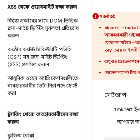
XSS থেকে ওয়েবসাইট রক্ষা করুন
সতর্কতা:
বিশ্বস্ত প্রকারের সাথে DOM-ভিত্তিক
mkcert -instal
ক্রস-সাইট স্ক্রিপ্টিং দুর্বলতা প্রতিরোধ
আক্রমণকারী এই ফা
করুন
যেকোনো সাইটে—আপনার 
কঠোর কন্টেন্ট সিকিউরিটি পলিসি
ফাইলটি নি
key.pem
(CSP) সহ ক্রস-সাইট স্ক্রিপ্টিং
শুধুমাত্র
ডেভেলপমেন্
(XSS) প্রশমিত করুন
ডেভেলপমেন্ট টিম:
আধুনিক ওয়েব অ্যাপ্লিকেশনগুলিতে
ব্যবহারকারীর ডেটা নিরাপদে হোস্ট
করা
সেটআপ
mkcert ইনস
ট্র্যাকিং থেকে ব্যবহারকারীদের রক্ষা
করুন
আপনার অপা
কুকিজ বোঝা