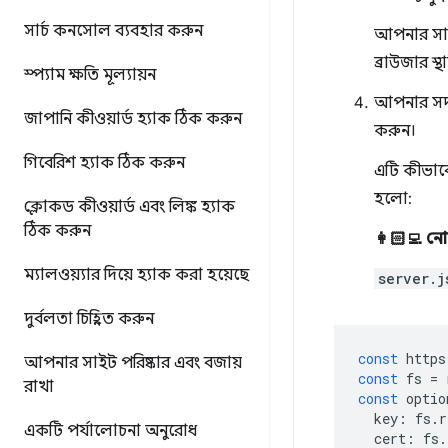
সার্চ কনসোল ব্যবহার করুন
আপনার সার্
ব্রাউজার স্
স্প্যাম ক্ষতি মূল্যায়ন
আপনার সদ্
জাপানি কীওয়ার্ড হ্যাক ঠিক করুন
করুন।
গিবেরিশ হ্যাক ঠিক করুন
এটি কীভাবে
হলো:
ক্লোকড কীওয়ার্ড এবং লিঙ্ক হ্যাক
ঠিক করুন
👩🏻‍💻 ন
ম্যালওয়্যার দিয়ে হ্যাক করা হয়েছে
server.j
দুর্বলতা চিহ্নিত করুন
const
https
আপনার সাইট পরিষ্কার এবং বজায়
const
fs
=
রাখা
const
optio
key
:
fs
.
r
একটি পর্যালোচনা অনুরোধ
cert
:
fs
.