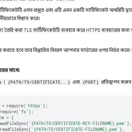
টিফিকেটটি এখন প্রস্তুত এবং এটি এমন একটি সার্টিফিকেট অথরিটি দ্বার
থানীয়ভাবে বিশ্বাস করে।
য তৈরি করা TLS সার্টিফিকেটটি ব্যবহার করে HTTPS ব্যবহারের জন্
 করতে হবে তার বিস্তারিত বিবরণ আপনার সার্ভারের ওপর নির্ভর করে।
োডের সাথে:
s
(
{PATH/TO/CERTIFICATE...}
এবং
{PORT}
প্রতিস্থাপন করুন 
=
require
(
'https'
);
require
(
'fs'
);
ns
=
{
eadFileSync
(
'{PATH/TO/CERTIFICATE-KEY-FILENAME}.pem'
),
readFileSync
(
'{PATH/TO/CERTIFICATE-FILENAME}.pem'
),