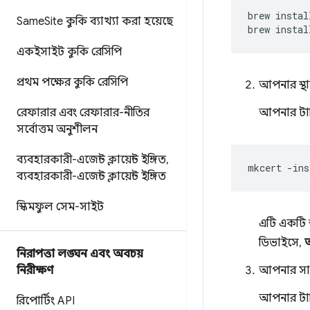
brew
instal
Same
Site কুকি ব্যাখ্যা করা হয়েছে
brew
instal
একইসাইট কুকি রেসিপি
প্রথম পক্ষের কুকি রেসিপি
আপনার স্থ
রেফারার এবং রেফারার-নীতির
আপনার টার্
সর্বোত্তম অনুশীলন
ব্যবহারকারী-এজেন্ট ক্লায়েন্ট ইঙ্গিত
,
mkcert
ব্যবহারকারী-এজেন্ট ক্লায়েন্ট ইঙ্গিত
স্কিমফুল সেম-সাইট
এটি একটি স
ডিভাইসে,
অ
নিরাপত্তা লঙ্ঘন এবং অবচয়
নিরীক্ষণ
আপনার সাইট
আপনার টার
রিপোর্টিং API