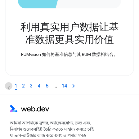
利用真实用户数据让基
准数据更具实用价值
RUMvision 如何将基准信息与其 RUM 数据相结合。
1
2
3
4
5
…
14
আমরা আপনাকে সুন্দর, অ্যাক্সেসযোগ্য, দ্রুত এবং
নিরাপদ ওয়েবসাইট তৈরি করতে সাহায্য করতে চাই
যা ক্রস-ব্রাউজার কাজ করে এবং আপনার সমস্ত