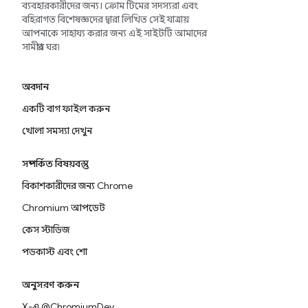
ব্যবহারকারীদের জন্য। ক্রোম টিমের সদস্যরা এবং
বহিরাগত বিশেষজ্ঞদের দ্বারা লিখিত সেই যাত্রায়
আপনাকে সাহায্য করার জন্য এই সাইটটি আমাদের
সামগ্রীর ঘর৷
অবদান
একটি বাগ ফাইল করুন
খোলা সমস্যা দেখুন
সম্পর্কিত বিষয়বস্তু
বিকাশকারীদের জন্য Chrome
Chromium আপডেট
কেস স্টাডিজ
পডকাস্ট এবং শো
অনুসরণ করুন
X-এ @ChromiumDev