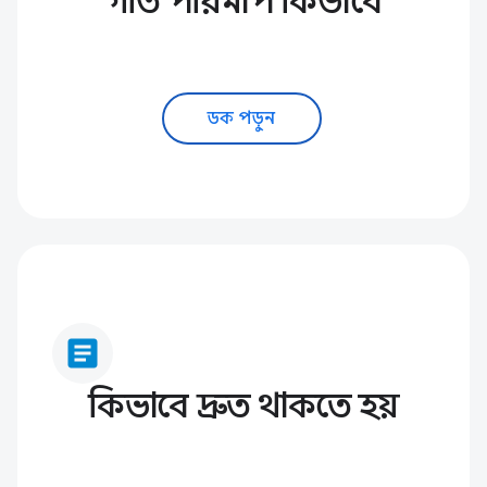
গতি পরিমাপ কিভাবে
ডক পড়ুন
article
কিভাবে দ্রুত থাকতে হয়