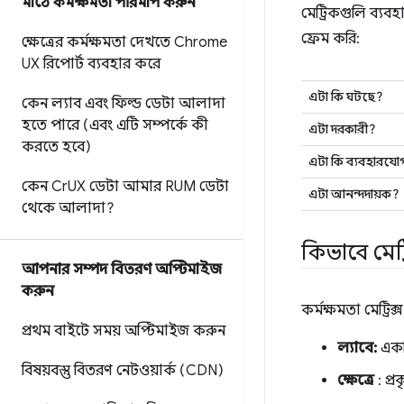
মাঠে কর্মক্ষমতা পরিমাপ করুন
মেট্রিকগুলি ব্যব
ফ্রেম করি:
ক্ষেত্রের কর্মক্ষমতা দেখতে Chrome
UX রিপোর্ট ব্যবহার করে
এটা কি ঘটছে?
কেন ল্যাব এবং ফিল্ড ডেটা আলাদা
হতে পারে (এবং এটি সম্পর্কে কী
এটা দরকারী?
করতে হবে)
এটা কি ব্যবহারযোগ
কেন Cr
UX ডেটা আমার RUM ডেটা
এটা আনন্দদায়ক?
থেকে আলাদা?
কিভাবে মেট্
আপনার সম্পদ বিতরণ অপ্টিমাইজ
করুন
কর্মক্ষমতা মেট্রি
প্রথম বাইটে সময় অপ্টিমাইজ করুন
ল্যাবে:
একটি
বিষয়বস্তু বিতরণ নেটওয়ার্ক (CDN)
ক্ষেত্রে
: প্