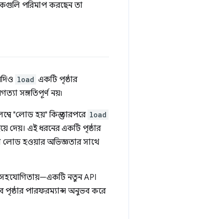
রিকগুলি পরিমাপ করছেন তা
 যদিও
load
একটি পৃষ্ঠার
্যা সঙ্গতিপূর্ণ নয়৷
ম্বে "লোড হয়" কিন্তু তারপরে
load
ছিয়ে দেয়। এই ধরনের একটি পৃষ্ঠার
্ঠা লোড হওয়ার অভিজ্ঞতার সাথে
সহযোগিতায়—একটি নতুন API
 পৃষ্ঠার পারফরম্যান্স অনুভব করে