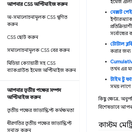
ইমেজ এলিমে
আপনার CSS অপ্টিমাইজ করুন
নেক্সট পে
অ-সমালোচনামূলক CSS স্থগিত
ইন্টারঅ্যা
করুন
প্রতিক্রিয়
সর্বোচ্চের 
CSS ছোট করুন
টোটাল ব্ল
সমালোচনামূলক CSS বের করুন
করার জন্য প
Cumulative
মিডিয়া ক্যোয়ারী সহ CSS
তখন এর মধ্
ব্যাকগ্রাউন্ড ইমেজ অপ্টিমাইজ করুন
টাইম টু ফা
সময় লাগে
আপনার তৃতীয় পক্ষের সম্পদ
অপ্টিমাইজ করুন
কিছু ক্ষেত্রে, অনু
বিশেষভাবে আপনা
তৃতীয় পক্ষের জাভাস্ক্রিপ্ট কর্মক্ষমতা
ধীরগতির তৃতীয় পক্ষের জাভাস্ক্রিপ্ট
কাস্টম মেট্রি
সনাক্ত করুন