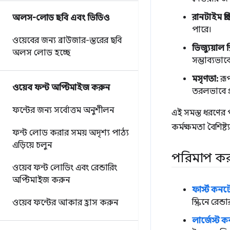
রানটাইম প্রত
অলস-লোড ছবি এবং ভিডিও
পারে।
ওয়েবের জন্য ব্রাউজার-স্তরের ছবি
ভিজ্যুয়াল 
অলস লোড হচ্ছে
সম্ভাব্যভাব
মসৃণতা:
রূপ
ওয়েব ফন্ট অপ্টিমাইজ করুন
তরলভাবে প্
ফন্টের জন্য সর্বোত্তম অনুশীলন
এই সমস্ত ধরণের প
কর্মক্ষমতা বৈশিষ্ট
ফন্ট লোড করার সময় অদৃশ্য পাঠ্য
এড়িয়ে চলুন
পরিমাপ করার
ওয়েব ফন্ট লোডিং এবং রেন্ডারিং
অপ্টিমাইজ করুন
ফার্স্ট কন
স্ক্রিনে রে
ওয়েব ফন্টের আকার হ্রাস করুন
লার্জেস্ট 