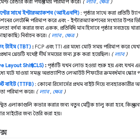
ন্ট রেন্ডার করা পর্যন্ত সময় পরিমাপ করে।
(
ল্যাব
,
ক্ষেত্র
)
ইন্টের সাথে ইন্টারঅ্যাকশন (আইএনপি)
: পৃষ্ঠার সাথে করা প্রতিটি ট্যা
কশনের লেটেন্সি পরিমাপ করে এবং - ইন্টারঅ্যাকশনের সংখ্যার উপর ভিত্ত
াশীলতা বর্ণনা করার জন্য একক, প্রতিনিধি মান হিসাবে পৃষ্ঠার সবচেয়ে খা
কাছাকাছি) নির্বাচন করে।
(
ল্যাব
,
ক্ষেত্র
)
কিং টাইম (TBT)
:
FCP এবং TTI এর মধ্যে মোট সময় পরিমাপ করে যেখা
্রধান থ্রেডটি যথেষ্ট দীর্ঘ সময়ের জন্য ব্লক করা হয়েছিল।
(
ল্যাব
)
 Layout Shift (CLS)
:
পৃষ্ঠাটি যখন লোড হওয়া শুরু হয় এবং যখন 
যে ঘটে যাওয়া সমস্ত অপ্রত্যাশিত লেআউট শিফটের ক্রমবর্ধমান স্কোর
র্স্ট বাইট (TTFB)
: কোনো রিসোর্সের প্রথম বাইট দিয়ে ব্যবহারকারীর অন
 তা পরিমাপ করে।
(
ল্যাব
,
ক্ষেত্র
)
পস্থিত এলাকাগুলি কভার করার জন্য নতুন মেট্রিক চালু করা হবে, কিন্তু অন্যা
র সাইটের জন্য তৈরি করা হয়।
ক্স