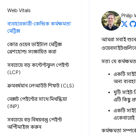
Web Vitals
Philip
ব্যবহারকারী-কেন্দ্রিক কর্মক্ষমতা
মেট্রিক্স
আমরা সবাই শুনেছি
কোর ওয়েব ভাইটাল মেট্রিক্স
ওয়েবসাইটগুলিক
থ্রেশহোল্ড সংজ্ঞায়িত করা
সত্য যে কর্মক্ষম
সবচেয়ে বড় কন্টেন্টফুল পেইন্ট
(LCP)
একটি সাইট 
অন্য ব্যবহ
ক্রমবর্ধমান লেআউট শিফট (CLS)
দুটি সাইট
নেক্সট পেইন্টের সাথে মিথস্ক্রিয়া
এটি কিছু প্
(INP)
একটি সাইট
একেবারেই ন
সবচেয়ে বড় বিষয়বস্তু পেইন্ট
অপ্টিমাইজ করুন
কর্মক্ষমতা সম্পর্