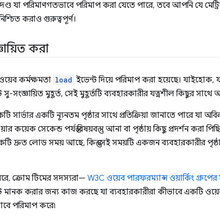
নদণ্ড যা পরিমাণগতভাবে পরিমাপ করা যেতে পারে, তবে আপনি যে মেট্
িশ্চিত করাও গুরুত্বপূর্ণ।
জ্ঞায়িত করা
য়েব কর্মক্ষমতা
load
ইভেন্ট দিয়ে পরিমাপ করা হয়েছে। যাইহোক,
ু-সংজ্ঞায়িত মুহূর্ত, সেই মুহূর্তটি ব্যবহারকারীর যত্নশীল কিছুর সাথে অগত
ি সার্ভার একটি ন্যূনতম পৃষ্ঠার সাথে প্রতিক্রিয়া জানাতে পারে যা অবিল
ার কয়েক সেকেন্ড পর্যন্ত বিষয়বস্তু আনা বা পৃষ্ঠায় কিছু প্রদর্শন করা পি
একটি দ্রুত লোড সময় আছে, কিন্তু সেই সময়টি একজন ব্যবহারকারীর পৃষ
রে, ক্রোম টিমের সদস্যরা—
W3C ওয়েব পারফরম্যান্স ওয়ার্কিং গ্রুপের
 সেট মানক করার জন্য কাজ করছে যা ব্যবহারকারীরা কীভাবে একটি ওয়েব
বে পরিমাপ করে৷