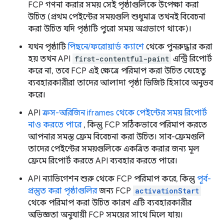
FCP গণনা করার সময় সেই পৃষ্ঠাগুলিকে উপেক্ষা করা
উচিত (প্রথম পেইন্টের সময়গুলি শুধুমাত্র তখনই বিবেচনা
করা উচিত যদি পৃষ্ঠাটি পুরো সময় অগ্রভাগে থাকে)।
যখন পৃষ্ঠাটি
পিছনে/ফরোয়ার্ড ক্যাশে
থেকে পুনরুদ্ধার করা
হয় তখন API
first-contentful-paint
এন্ট্রি রিপোর্ট
করে না, তবে FCP এই ক্ষেত্রে পরিমাপ করা উচিত যেহেতু
ব্যবহারকারীরা তাদের আলাদা পৃষ্ঠা ভিজিট হিসাবে অনুভব
করে।
API
ক্রস-অরিজিন iframes থেকে পেইন্টের সময় রিপোর্ট
নাও করতে পারে
, কিন্তু FCP সঠিকভাবে পরিমাপ করতে
আপনার সমস্ত ফ্রেম বিবেচনা করা উচিত। সাব-ফ্রেমগুলি
তাদের পেইন্টের সময়গুলিকে একত্রিত করার জন্য মূল
ফ্রেমে রিপোর্ট করতে API ব্যবহার করতে পারে।
API ন্যাভিগেশন শুরু থেকে FCP পরিমাপ করে, কিন্তু
পূর্ব-
প্রস্তুত করা পৃষ্ঠাগুলির
জন্য FCP
activationStart
থেকে পরিমাপ করা উচিত কারণ এটি ব্যবহারকারীর
অভিজ্ঞতা অনুযায়ী FCP সময়ের সাথে মিলে যায়।