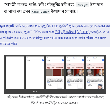
"সামগ্রী" বলতে পাঠ্য, ছবি (পটভূমির ছবি সহ),
<svg>
উপাদান
বা সাদা নয় এমন
<canvas>
উপাদান বোঝায়।
মূল পয়েন্ট
: এটা মনে রাখা গুরুত্বপূর্ণ যে FCP পূর্ববর্তী পৃষ্ঠা থেকে আনলোড করার সম
গ স্থাপনের সময়, পুনঃনির্দেশিত সময় এবং
টাইম টু ফার্স্ট বাইট (TTFB)
অন্তর্ভুক্ত করে 
ত্রে পরিমাপ করার সময় তাৎপর্যপূর্ণ হতে পারে এবং ক্ষেত্র এবং ল্যাব পরিমাপের মধ্যে
থক্য হতে পারে।
এই লোড টাইমলাইনে, এফসিপি দ্বিতীয় ফ্রেমে ঘটে, কারণ তখনই প্রথম পাঠ্য এবং
চিত্র উপাদানগুলি স্ক্রিনে রেন্ডার করা হয়।