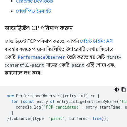
Chrome DevTools
পেজস্পিড ইনসাইট
জাভাস্ক্রিপ্টে FCP পরিমাপ করুন
জাভাস্ক্রিপ্টে FCP পরিমাপ করতে, আপনি
পেইন্ট টাইমিং API
ব্যবহার করতে পারেন। নিম্নলিখিত উদাহরণটি দেখায় কিভাবে
একটি
PerformanceObserver
তৈরি করতে হয় যেটি
first-
contentful-paint
নামের একটি
paint
এন্ট্রি শোনে এবং
কনসোলে লগ করে।
new
PerformanceObserver
((
entryList
)
=
>
{
for
(
const
entry
of
entryList
.
getEntriesByName
(
'fi
console
.
log
(
'FCP candidate:'
,
entry
.
startTime
,
e
}
}).
observe
({
type
:
'paint'
,
buffered
:
true
});