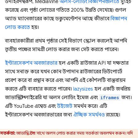
উদাহরণস্বরূপ, MediaVine
অলস-লোডিং বিজ্ঞাপনগুলিতে
স্যুইচ
করেছে এবং পৃষ্ঠা লোডের গতিতে 200% উন্নতি দেখেছে৷ গুগল
অ্যাড ম্যানেজারের কাছে ডকুমেন্টেশন আছে কীভাবে
বিজ্ঞাপন
লোড করতে
হয়।
ব্যবহারকারীরা প্রথম পৃষ্ঠার সেই বিভাগে স্ক্রোল করলেই আপনি
তৃতীয় পক্ষের সামগ্রী লোড করার জন্য সেট করতে পারেন।
ইন্টারসেকশন অবজারভার
হল একটি ব্রাউজার API যা দক্ষতার
সাথে সনাক্ত করে যখন কোন উপাদান ব্রাউজারের ভিউপোর্টে
প্রবেশ করে বা প্রস্থান করে এবং আপনি এই কৌশলটি বাস্তবায়ন
করতে এটি ব্যবহার করতে পারেন।
lazysizes
হল একটি জনপ্রিয়
জাভাস্ক্রিপ্ট লাইব্রেরি যা অলস লোডিং ইমেজ এবং
iframes
জন্য।
এটি YouTube এম্বেড এবং
উইজেট
সমর্থন করে। এটি
ইন্টারসেকশন অবজারভারের জন্য
ঐচ্ছিক সমর্থনও
রয়েছে।
সতর্কতা:
জাভাস্ক্রিপ্টের সাথে অলস লোড করার সময় সতর্কতা অবলম্বন করুন। যদি