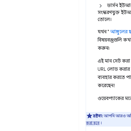
ভার্সন ইউআ
সংস্করণযুক্ত ইউ
তোলে।
যখন "
আঙ্গুলের 
বিষয়বস্তুগুলি ক
করুন৷
এই মান সেট করা 
URL লোড করার প্
ব্যবহার করতে পার
করেছেন!
ওয়েবপ্যাকের মতো
দ্রষ্টব্য:
আপনি আরও অপ্
করা হবে
।