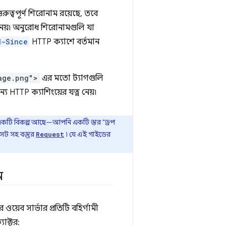
ত্বপূর্ণ শিরোনাম রয়েছে, তবে
েয়৷ অনুরোধ শিরোনামগুলি যা
d-Since
HTTP ক্যাশে বর্তমান
age.png">
এর মতো ট্যাগগুলি
্য HTTP ক্যাশিংয়ের যত্ন নেয়৷
র একটি বিকল্প আছে—আপনি একটি স্তর "ড্রপ
ট সহ বস্তুর
৷ যে এই গাইডের
Request
ন
েব সার্ভার প্রতিটি বহির্গামী
াক্টর: