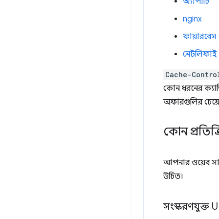
অ্যাপাচি
nginx
ফায়ারবেস 
নেটলিফাই
Cache-Contro
কোন ধরনের ক্যাশ
অফারগুলির চেয়ে 
কোন প্রতিক
আপনার ওয়েব সার্
উচিত।
সংস্করণযুক্ত UR