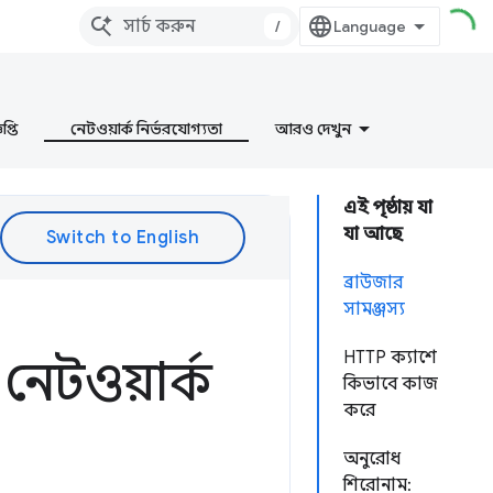
/
প্তি
নেটওয়ার্ক নির্ভরযোগ্যতা
আরও দেখুন
এই পৃষ্ঠায় যা
যা আছে
ব্রাউজার
সামঞ্জস্য
HTTP ক্যাশে
 নেটওয়ার্ক
কিভাবে কাজ
করে
অনুরোধ
শিরোনাম: