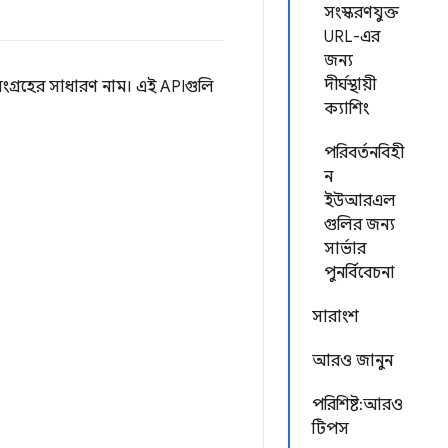
সংস্করণযুক্ত
URL-এর
জন্য
দীর্ঘস্থায়ী
গ্রহের সাধারণ নাম। এই APIগুলি
ক্যাশিং
পরিবর্তনবিহী
ন
ইউআরএল
গুলির জন্য
সার্ভার
পুনর্বিবেচনা
সারাংশ
আরও জানুন
পরিশিষ্ট: আরও
টিপস