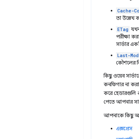
Cache-C
তা উল্লেখ 
ETag
যখন 
পরীক্ষা কর
সার্ভার এ
Last-Mod
কৌশলের বিপ
কিছু ওয়েব সার্ভা
কনফিগার না করা প
করে হেডারগুলি
পেতে আপনার সার্
আপনাকে কিছু অনুস
এক্সপ্রেস