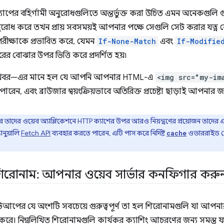
পের বহির্গামী অনুরোধগুলিতে অন্তর্ভুক্ত করা উচিত এমন অনেকগুলি গুরু
ুরোধ করে তখন প্রায় সবসময়ই আপনার পক্ষে সেগুলি সেট করার যত্ন ন
ীক্ষাকে প্রভাবিত করে, যেমন
If-None-Match
এবং
If-Modifie
ের বোঝার উপর ভিত্তি করে প্রদর্শিত হয়৷
 খবর—এর মানে হল যে আপনি আপনার HTML-এ
<img src="my-im
ারেন, এবং ব্রাউজার স্বয়ংক্রিয়ভাবে অতিরিক্ত প্রচেষ্টা ছাড়াই আপনার জন
তাদের ওয়েব অ্যাপ্লিকেশনে HTTP ক্যাশের উপর আরও নিয়ন্ত্রণের প্রয়োজন তাদে
ানুয়ালি
Fetch API
ব্যবহার করতে পারেন, এটি পাস করে নির্দিষ্ট
ওভাররাইড সে
cache
়া শিরোনাম: আপনার ওয়েব সার্ভার কনফিগার করু
আপের যে অংশটি সবচেয়ে গুরুত্বপূর্ণ তা হল শিরোনামগুলি যা আপনার ওয়
ক্ত করে। নিম্নলিখিত শিরোনামগুলি কার্যকর ক্যাশিং আচরণের জন্য সমস্ত ফ্য