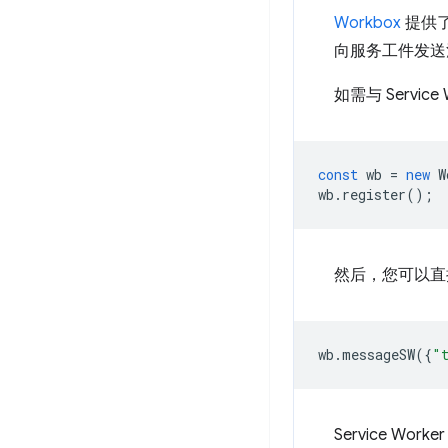
Workbox
提供
向服务工件发送
如需与 Servic
const
wb
=
new
W
wb
.
register
();
然后，您可以直
wb
.
messageSW
({
"
Service Work