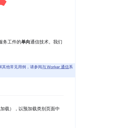
到服务工件的
单向
通信技术。我们
；如需了解其他常见用例，请参阅
与 Worker 通信
系
预加载），以预加载类别页面中