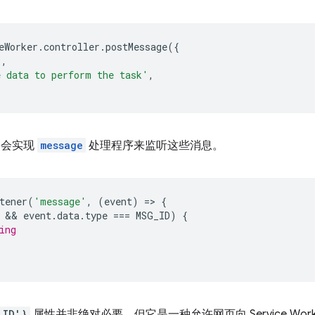
eWorker
.
controller
.
postMessage
({
'
,
 data to perform the task'
,
er 会实现
message
处理程序来监听这些消息。
tener
(
'message'
,
(
event
)
=
>
{
 && 
event
.
data
.
type
===
MSG_ID
)
{
ing
_ID'}
属性并非绝对必要，但它是一种允许网页向 Service Wor