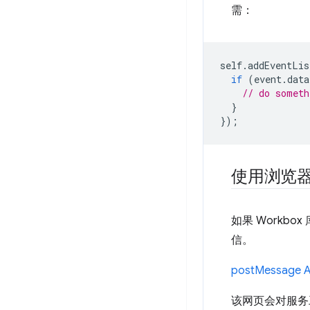
需：
self
.
addEventLis
if
(
event
.
data
// do someth
}
});
使用浏览器 
如果 Workb
信。
postMessage A
该网页会对服