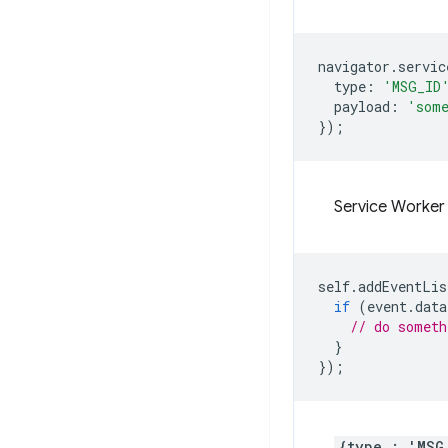
navigator
.
servic
type
:
'MSG_ID
payload
:
'some
});
Service Work
self
.
addEventLis
if
(
event
.
data
// do someth
}
});
{type : 'MSG