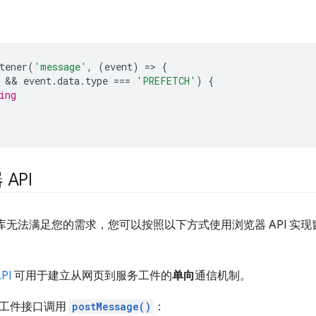
tener
(
'message'
,
(
event
)
=
>
{
 && 
event
.
data
.
type
===
'PREFETCH'
)
{
ing
API
ox 库无法满足您的需求，您可以按照以下方式使用浏览器 API 实现窗
PI
可用于建立从网页到服务工件的
单向
通信机制。
务工件接口调用
postMessage()
：