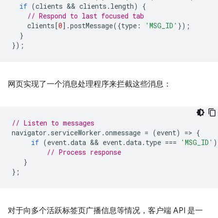
if
(
clients
 && 
clients
.
length
)
{
// Respond to last focused tab
clients
[
0
].
postMessage
({
type
:
'MSG_ID'
});
}
});
网页实现了一个消息处理程序来拦截这些消息：
// Listen to messages
navigator
.
serviceWorker
.
onmessage
=
(
event
)
=
>
{
if
(
event
.
data
 && 
event
.
data
.
type
===
'MSG_ID'
)
// Process response
}
};
对于向多个活跃标签页广播信息等情况，客户端 API 是一