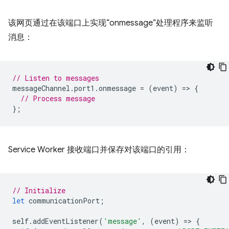
该网页通过在该端口上实现“onmessage”处理程序来监听
消息：
// Listen to messages
messageChannel
.
port1
.
onmessage
=
(
event
)
=
>
{
// Process message
};
Service Worker 接收端口并保存对该端口的引用：
// Initialize
let
communicationPort
;
self
.
addEventListener
(
'message'
,
(
event
)
=
>
{