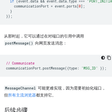
if
(
event
.
data
 && 
event
.
data
.
type
===
'PORT_INITI
communicationPort
=
event
.
ports
[
0
];
}
});
从那时起，它可以通过在对端口的引用中调用
postMessage()
向网页发送消息：
// Communicate
communicationPort
.
postMessage
({
type
:
'MSG_ID'
});
MessageChannel
可能更难实现，因为需要初始化端口，
但
所有主流浏览器
都支持它。
后续步骤