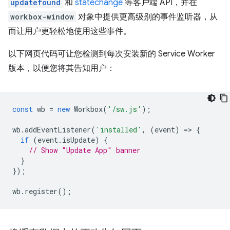
updatefound
和
statechange
等客户端 API，并在
workbox-window
对象中提供更高级别的事件监听器，从
而让用户更轻松地使用这些事件。
以下网页代码可让您检测到每次安装新的 Service Worker
版本，以便您将其告知用户：
const
wb
=
new
Workbox
(
'/sw.js'
);
wb
.
addEventListener
(
'installed'
,
(
event
)
=
>
{
if
(
event
.
isUpdate
)
{
// Show "Update App" banner
}
});
wb
.
register
();