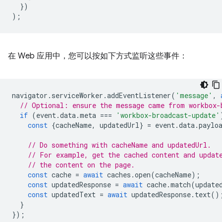
})
);
在 Web 应用中，您可以按如下方式监听这些事件：
navigator
.
serviceWorker
.
addEventListener
(
'message'
,
// Optional: ensure the message came from workbox-
if
(
event
.
data
.
meta
===
'workbox-broadcast-update'
const
{
cacheName
,
updatedUrl
}
=
event
.
data
.
paylo
// Do something with cacheName and updatedUrl.
// For example, get the cached content and updat
// the content on the page.
const
cache
=
await
caches
.
open
(
cacheName
);
const
updatedResponse
=
await
cache
.
match
(
update
const
updatedText
=
await
updatedResponse
.
text
()
}
});