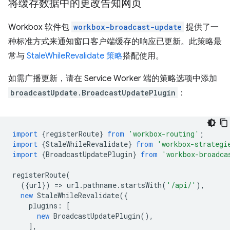
将缓存数据中的更改告知网页
Workbox 软件包
workbox-broadcast-update
提供了一
种标准方式来通知窗口客户端缓存的响应已更新。此策略最
常与
StaleWhileRevalidate 策略
搭配使用。
如需广播更新，请在 Service Worker 端的策略选项中添加
broadcastUpdate.BroadcastUpdatePlugin
：
import
{
registerRoute
}
from
'workbox-routing'
;
import
{
StaleWhileRevalidate
}
from
'workbox-strategi
import
{
BroadcastUpdatePlugin
}
from
'workbox-broadca
registerRoute
(
({
url
})
=
>
url
.
pathname
.
startsWith
(
'/api/'
),
new
StaleWhileRevalidate
({
plugins
:
[
new
BroadcastUpdatePlugin
(),
],