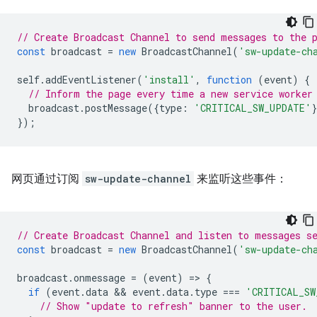
// Create Broadcast Channel to send messages to the 
const
broadcast
=
new
BroadcastChannel
(
'sw-update-ch
self
.
addEventListener
(
'install'
,
function
(
event
)
{
// Inform the page every time a new service worker
broadcast
.
postMessage
({
type
:
'CRITICAL_SW_UPDATE'
});
网页通过订阅
sw-update-channel
来监听这些事件：
// Create Broadcast Channel and listen to messages s
const
broadcast
=
new
BroadcastChannel
(
'sw-update-ch
broadcast
.
onmessage
=
(
event
)
=
>
{
if
(
event
.
data
 && 
event
.
data
.
type
===
'CRITICAL_SW
// Show "update to refresh" banner to the user.