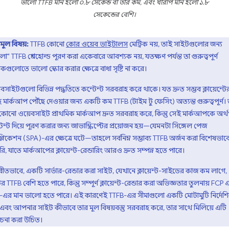
ভালো TTFB মান হলো ০.৮ সেকেন্ড বা তার কম, এবং খারাপ মান হলো ১.৮
সেকেন্ডের বেশি।
মূল বিষয়:
TTFB কোনো
কোর ওয়েব ভাইটালস
মেট্রিক নয়, তাই সাইটগুলোর জন্য
ো" TTFB থ্রেশহোল্ড পূরণ করা একেবারে আবশ্যক নয়, যতক্ষণ পর্যন্ত তা গুরুত্বপূর্ণ
রিকগুলোতে ভালো স্কোর করার ক্ষেত্রে বাধা সৃষ্টি না করে।
বসাইটগুলো বিভিন্ন পদ্ধতিতে কন্টেন্ট সরবরাহ করে থাকে। যত দ্রুত সম্ভব ক্লায়েন্টে
 মার্কআপ পৌঁছে দেওয়ার জন্য একটি কম TTFB (টাইম টু ফেসিং) অত্যন্ত গুরুত্বপূর্ণ।
কোনো ওয়েবসাইট প্রাথমিক মার্কআপ দ্রুত সরবরাহ করে, কিন্তু সেই মার্কআপকে অর্থপূ
েন্ট দিয়ে পূরণ করার জন্য জাভাস্ক্রিপ্টের প্রয়োজন হয়—যেমনটা সিঙ্গেল পেজ
প্লিকেশন (SPA)-এর ক্ষেত্রে ঘটে—তাহলে সর্বনিম্ন সম্ভাব্য TTFB অর্জন করা বিশেষভাব
ি, যাতে মার্কআপের ক্লায়েন্ট-রেন্ডারিং আরও দ্রুত সম্পন্ন হতে পারে।
ীতভাবে, একটি সার্ভার-রেন্ডার করা সাইট, যেখানে ক্লায়েন্ট-সাইডের কাজ কম লাগে,
র TTFB বেশি হতে পারে, কিন্তু সম্পূর্ণ ক্লায়েন্ট-রেন্ডার করা অভিজ্ঞতার তুলনায় FCP 
-এর মান ভালো হতে পারে। এই কারণেই TTFB-এর সীমাগুলো একটি মোটামুটি নির্দেশ
র এবং আপনার সাইট কীভাবে তার মূল বিষয়বস্তু সরবরাহ করে, তার সাথে মিলিয়ে এটি
েচনা করা উচিত।