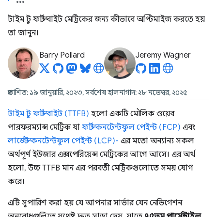
টাইম টু ফার্স্ট বাইট মেট্রিকের জন্য কীভাবে অপ্টিমাইজ করতে হয়
তা জানুন।
Barry Pollard
Jeremy Wagner
প্রকাশিত: ১৯ জানুয়ারি, ২০২৩, সর্বশেষ হালনাগাদ: ২৮ নভেম্বর, ২০২৫
টাইম টু ফার্স্ট বাইট (TTFB)
হলো একটি মৌলিক ওয়েব
পারফরম্যান্স মেট্রিক যা
ফার্স্ট কনটেন্টফুল পেইন্ট (FCP)
এবং
লার্জেস্ট কনটেন্টফুল পেইন্ট (LCP)-
এর মতো অন্যান্য সকল
অর্থপূর্ণ ইউজার এক্সপেরিয়েন্স মেট্রিকের আগে আসে। এর অর্থ
হলো, উচ্চ TTFB মান এর পরবর্তী মেট্রিকগুলোতে সময় যোগ
করে।
এটি সুপারিশ করা হয় যে আপনার সার্ভার যেন নেভিগেশন
অনুরোধগুলিতে যথেষ্ট দ্রুত সাড়া দেয়, যাতে
৭৫তম পার্সেন্টাইল