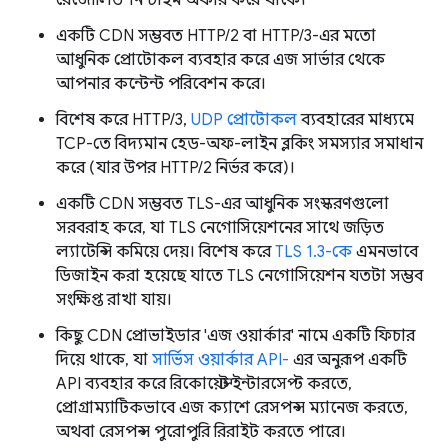
রেজোলিউশন টাইম অফার করে থাকে।
একটি CDN সম্ভবত HTTP/2 বা HTTP/3-এর মতো
আধুনিক প্রোটোকল ব্যবহার করে এজ সার্ভার থেকে
আপনার কন্টেন্ট পরিবেশন করে।
বিশেষ করে HTTP/3,
UDP প্রোটোকল
ব্যবহারের মাধ্যমে
TCP-তে বিদ্যমান হেড-অফ-লাইন ব্লকিং সমস্যার সমাধান
করে (যার উপর HTTP/2 নির্ভর করে)।
একটি CDN সম্ভবত TLS-এর আধুনিক সংস্করণগুলো
সরবরাহ করে, যা TLS নেগোসিয়েশনের সাথে জড়িত
ল্যাটেন্সি কমিয়ে দেয়। বিশেষ করে
TLS 1.3-কে
এমনভাবে
ডিজাইন করা হয়েছে যাতে TLS নেগোসিয়েশন যতটা সম্ভব
সংক্ষিপ্ত রাখা যায়।
কিছু CDN প্রোভাইডার 'এজ ওয়ার্কার' নামে একটি ফিচার
দিয়ে থাকে, যা
সার্ভিস ওয়ার্কার API-
এর অনুরূপ একটি
API ব্যবহার করে রিকোয়েস্ট ইন্টারসেপ্ট করতে,
প্রোগ্রাম্যাটিকভাবে এজ ক্যাশে রেসপন্স ম্যানেজ করতে,
অথবা রেসপন্স পুরোপুরি রিরাইট করতে পারে।