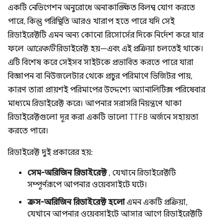
একটি নেভিগেশন অনুরোধে অনাকাঙ্ক্ষিত বিলম্ব যোগ করতে
পারে, কিন্তু পরিস্থিতি আরও খারাপ হতে পারে যদি সেই
রিডাইরেক্টটি এমন অন্য কোনো রিসোর্সের দিকে নির্দেশ করে যার
ফলে
আরেকটি
রিডাইরেক্ট হয়—এবং এই প্রক্রিয়া চলতেই থাকে।
এটি বিশেষ করে সেইসব সাইটকে প্রভাবিত করতে পারে যারা
বিজ্ঞাপন বা নিউজলেটার থেকে প্রচুর পরিমাণে ভিজিটর পায়,
কারণ তারা প্রায়শই পরিমাপের উদ্দেশ্যে অ্যানালিটিক্স পরিষেবার
মাধ্যমে রিডাইরেক্ট করে। আপনার সরাসরি নিয়ন্ত্রণে থাকা
রিডাইরেক্টগুলো দূর করা একটি ভালো TTFB অর্জনে সহায়তা
করতে পারে।
রিডাইরেক্ট দুই প্রকারের হয়:
সেম-অরিজিন রিডাইরেক্ট
, যেখানে রিডাইরেক্টটি
সম্পূর্ণরূপে আপনার ওয়েবসাইটে ঘটে।
ক্রস-অরিজিন রিডাইরেক্ট হলো
এমন একটি প্রক্রিয়া,
যেখানে আপনার ওয়েবসাইটে আসার আগে রিডাইরেক্টটি