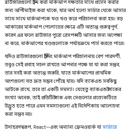
ব্রাউজারগুলো স্ট্রিম করা মার্কআপ দক্ষতার সাথে প্রসেস করার
জন্য অপ্টিমাইজ করা থাকে, যার অর্থ হলো সার্ভার থেকে আসার
সাথে সাথে মার্কআপকে খণ্ড খণ্ড করে পরিচালনা করা হয়। বড়
আকারের মার্কআপ পেলোডের ক্ষেত্রে এটি অত্যন্ত গুরুত্বপূর্ণ,
কারণ এর ফলে ব্রাউজার পুরো রেসপন্সটি আসার জন্য অপেক্ষা
না করে, মার্কআপের খণ্ডগুলোকে পর্যায়ক্রমে পার্স করতে পারে।
যদিও ব্রাউজারগুলো স্ট্রিমিং মার্কআপ পরিচালনায় বেশ পারদর্শী,
তবুও সেই প্রবাহ সচল রাখতে আপনার পক্ষে যা যা করা সম্ভব,
তার সবই করা অত্যন্ত জরুরি, যাতে মার্কআপের প্রাথমিক
অংশগুলো যত দ্রুত সম্ভব পৌঁছে যায়। যদি ব্যাকএন্ড সবকিছু
আটকে রাখে, তবে তা একটি সমস্যা। যেহেতু ব্যাকএন্ড স্ট্যাকের
সংখ্যা অনেক, তাই প্রতিটি স্ট্যাক এবং সেগুলোর প্রত্যেকটিতে
উদ্ভূত হতে পারে এমন সমস্যাগুলো এই নির্দেশিকায় আলোচনা
করা সম্ভব নয়।
উদাহরণস্বরূপ, React—এবং অন্যান্য ফ্রেমওয়ার্ক যা
সার্ভারে