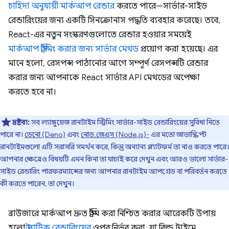
চাহিদা অনুযায়ী মার্কআপ রেন্ডার
করতে পারে—সার্ভার-সাইড
রেন্ডারিংয়ের জন্য একটি সিনক্রোনাস পদ্ধতি ব্যবহার করেছে। তবে,
React-এর নতুন সংস্করণগুলোতে রেন্ডার হওয়ার সময়েই
মার্কআপ স্ট্রিমিং করার জন্য সার্ভার মেথড
প্রয়োগ করা হয়েছে। এর
মানে হলো, রেসপন্স পাঠানোর আগে সম্পূর্ণ রেসপন্সটি রেন্ডার
করার জন্য আপনাকে React সার্ভার API মেথডের অপেক্ষা
করতে হবে না।
দ্রষ্টব্য:
সব ল্যাঙ্গুয়েজ রানটাইম স্ট্রিমিং সার্ভার-সাইড রেন্ডারিংয়ের সুবিধা নিতে
পারে না।
ডেনো (Deno)
এবং
নোড.জেএস (Node.js)-
এর মতো জাভাস্ক্রিপ্ট
রানটাইমগুলো এটি সরাসরি সমর্থন করে, কিন্তু অন্যান্য প্ল্যাটফর্ম তা নাও করতে পারে।
আপনার ক্ষেত্রেও বিষয়টি এমন কিনা তা যাচাই করে দেখুন এবং আরও ভালো সার্ভার-
সাইড রেন্ডারিং পারফরম্যান্সের জন্য আপনার রানটাইম আপগ্রেড বা পরিবর্তন করতে
কী করতে পারেন, তা দেখুন।
ব্রাউজারে মার্কআপ দ্রুত স্ট্রিম করা নিশ্চিত করার আরেকটি উপায়
হলো
স্ট্যাটিক রেন্ডারিংয়ের
ওপর নির্ভর করা, যা বিল্ড টাইমে