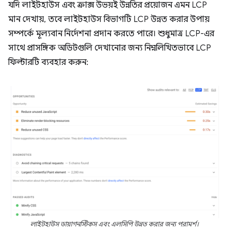
যদি লাইটহাউস এবং ক্রাক্স উভয়ই উন্নতির প্রয়োজন এমন LCP
মান দেখায়, তবে লাইটহাউস বিভাগটি LCP উন্নত করার উপায়
সম্পর্কে মূল্যবান নির্দেশনা প্রদান করতে পারে। শুধুমাত্র LCP-এর
সাথে প্রাসঙ্গিক অডিটগুলি দেখানোর জন্য নিম্নলিখিতভাবে LCP
ফিল্টারটি ব্যবহার করুন:
লাইটহাউস ডায়াগনস্টিকস এবং এলসিপি উন্নত করার জন্য পরামর্শ।