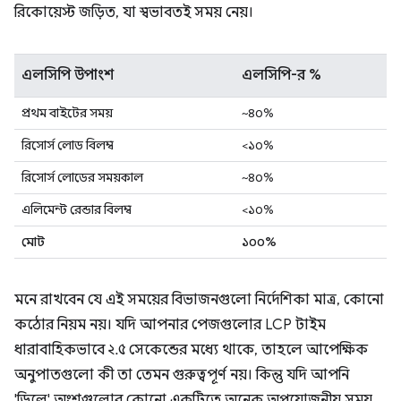
রিকোয়েস্ট জড়িত, যা স্বভাবতই সময় নেয়।
এলসিপি উপাংশ
এলসিপি-র %
প্রথম বাইটের সময়
~৪০%
রিসোর্স লোড বিলম্ব
<১০%
রিসোর্স লোডের সময়কাল
~৪০%
এলিমেন্ট রেন্ডার বিলম্ব
<১০%
মোট
১০০%
মনে রাখবেন যে এই সময়ের বিভাজনগুলো নির্দেশিকা মাত্র, কোনো
কঠোর নিয়ম নয়। যদি আপনার পেজগুলোর LCP টাইম
ধারাবাহিকভাবে ২.৫ সেকেন্ডের মধ্যে থাকে, তাহলে আপেক্ষিক
অনুপাতগুলো কী তা তেমন গুরুত্বপূর্ণ নয়। কিন্তু যদি আপনি
'ডিলে' অংশগুলোর কোনো একটিতে অনেক অপ্রয়োজনীয় সময়