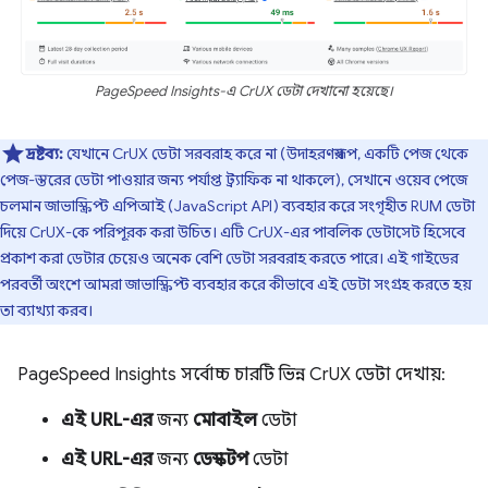
PageSpeed ​​Insights-এ CrUX ডেটা দেখানো হয়েছে।
দ্রষ্টব্য:
যেখানে CrUX ডেটা সরবরাহ করে না (উদাহরণস্বরূপ, একটি পেজ থেকে
পেজ-স্তরের ডেটা পাওয়ার জন্য পর্যাপ্ত ট্র্যাফিক না থাকলে), সেখানে ওয়েব পেজে
চলমান জাভাস্ক্রিপ্ট এপিআই (JavaScript API) ব্যবহার করে সংগৃহীত RUM ডেটা
দিয়ে CrUX-কে পরিপূরক করা উচিত। এটি CrUX-এর পাবলিক ডেটাসেট হিসেবে
প্রকাশ করা ডেটার চেয়েও অনেক বেশি ডেটা সরবরাহ করতে পারে। এই গাইডের
পরবর্তী অংশে আমরা জাভাস্ক্রিপ্ট ব্যবহার করে কীভাবে এই ডেটা সংগ্রহ করতে হয়
তা ব্যাখ্যা করব।
PageSpeed ​​Insights সর্বোচ্চ চারটি ভিন্ন CrUX ডেটা দেখায়:
এই URL-এর
জন্য
মোবাইল
ডেটা
এই URL-এর
জন্য
ডেস্কটপ
ডেটা