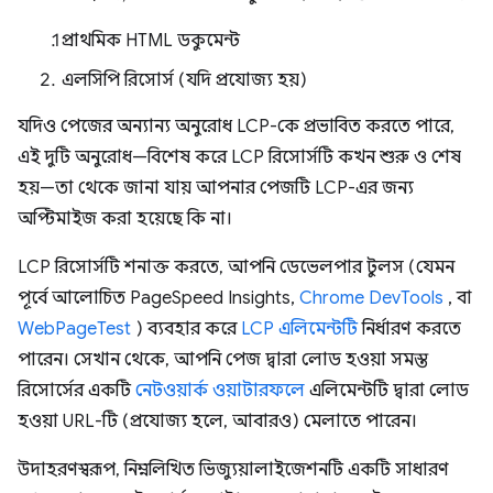
প্রাথমিক HTML ডকুমেন্ট
এলসিপি রিসোর্স (যদি প্রযোজ্য হয়)
যদিও পেজের অন্যান্য অনুরোধ LCP-কে প্রভাবিত করতে পারে,
এই দুটি অনুরোধ—বিশেষ করে LCP রিসোর্সটি কখন শুরু ও শেষ
হয়—তা থেকে জানা যায় আপনার পেজটি LCP-এর জন্য
অপ্টিমাইজ করা হয়েছে কি না।
LCP রিসোর্সটি শনাক্ত করতে, আপনি ডেভেলপার টুলস (যেমন
পূর্বে আলোচিত PageSpeed ​​Insights,
Chrome DevTools
, বা
WebPageTest
) ব্যবহার করে
LCP এলিমেন্টটি
নির্ধারণ করতে
পারেন। সেখান থেকে, আপনি পেজ দ্বারা লোড হওয়া সমস্ত
রিসোর্সের একটি
নেটওয়ার্ক ওয়াটারফলে
এলিমেন্টটি দ্বারা লোড
হওয়া URL-টি (প্রযোজ্য হলে, আবারও) মেলাতে পারেন।
উদাহরণস্বরূপ, নিম্নলিখিত ভিজ্যুয়ালাইজেশনটি একটি সাধারণ