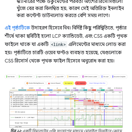
স্ক্যানারের পক্ষে ডকুমেন্টের পরবর্তী অংশের রিসোর্সগুলো
খুঁজে বের করা বিলম্বিত হয়, কারণ সেই অতিরিক্ত ইনলাইন
করা কন্টেন্ট ডাউনলোড করতে বেশি সময় লাগে।
এই পৃষ্ঠাটিকে
উদাহরণ হিসেবে নিন। নির্দিষ্ট কিছু পরিস্থিতিতে, পৃষ্ঠার
শীর্ষে থাকা ছবিটিই হলো LCP ক্যান্ডিডেট, এবং CSS একটি পৃথক
ফাইলে থাকে যা একটি
<link>
এলিমেন্টের মাধ্যমে লোড করা
হয়। পৃষ্ঠাটিতে চারটি ওয়েব ফন্টও ব্যবহৃত হয়েছে, যেগুলোকে
CSS রিসোর্স থেকে পৃথক ফাইল হিসেবে অনুরোধ করা হয়।
চিত্র ১২:
একটি সিমুলেটেড ৩জি সংযোগের মাধ্যমে মোবাইল ডিভাইসে ক্রোমে