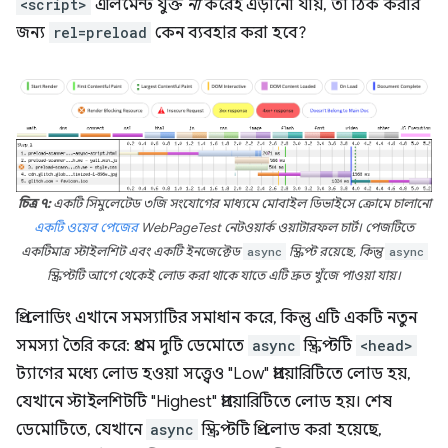
<script>
এলিমেন্ট যুক্ত
না
করেই এড়ানো যায়, তা ঠিক করার
জন্য
rel=preload
কেন ব্যবহার করা হবে?
চিত্র ৭:
একটি সিমুলেটেড ৩জি সংযোগের মাধ্যমে মোবাইল ডিভাইসে ক্রোমে চালানো
একটি ওয়েব পেজের
WebPageTest নেটওয়ার্ক ওয়াটারফল চার্ট। পেজটিতে
একটিমাত্র স্টাইলশিট এবং একটি ইনজেক্টেড
async
স্ক্রিপ্ট রয়েছে, কিন্তু
async
স্ক্রিপ্টটি আগে থেকেই লোড করা থাকে যাতে এটি দ্রুত খুঁজে পাওয়া যায়।
প্রি-লোডিং এখানে সমস্যাটির সমাধান করে, কিন্তু এটি একটি নতুন
সমস্যা তৈরি করে: প্রথম দুটি ডেমোতে
async
স্ক্রিপ্টটি
<head>
ট্যাগের মধ্যে লোড হওয়া সত্ত্বেও "Low" প্রায়োরিটিতে লোড হয়,
যেখানে স্টাইলশিটটি "Highest" প্রায়োরিটিতে লোড হয়। শেষ
ডেমোটিতে, যেখানে
async
স্ক্রিপ্টটি প্রি-লোড করা হয়েছে,