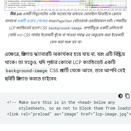
চিত্র ১০:
একটি সিমুলেটেড ৩জি সংযোগের মাধ্যমে মোবাইল ডিভাইসে ক্রোমে
চালানো
একটি ওয়েব পেজের
WebPageTest নেটওয়ার্ক ওয়াটারফল চার্ট। পেজটির
LCP ক্যান্ডিডেট হলো CSS
background-image
প্রপার্টিযুক্ত একটি এলিমেন্ট
(সারি ৩)। CSS পার্সার ইমেজটি খুঁজে না পাওয়া পর্যন্ত এর অনুরোধ করা ইমেজটি
ফেচ করা শুরু হয় না।
এক্ষেত্রে, প্রিলোড স্ক্যানারটি অকার্যকর হয়ে যায় না, বরং এটি নিষ্ক্রিয়
থাকে। তা সত্ত্বেও, যদি পৃষ্ঠার কোনো LCP ক্যান্ডিডেট একটি
background-image
CSS প্রপার্টি থেকে আসে, তবে আপনি সেই
ছবিটি প্রিলোড করতে চাইবেন:
<!-- Make sure this is in the <head> below any

     stylesheets, so as not to block them from loadin