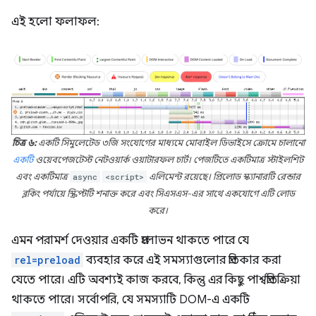
এই হলো ফলাফল:
চিত্র ৬:
একটি সিমুলেটেড ৩জি সংযোগের মাধ্যমে মোবাইল ডিভাইসে ক্রোমে চালানো
একটি
ওয়েবপেজটেস্ট নেটওয়ার্ক ওয়াটারফল চার্ট। পেজটিতে একটিমাত্র স্টাইলশিট
এবং একটিমাত্র
async
<script>
এলিমেন্ট রয়েছে। প্রিলোড স্ক্যানারটি রেন্ডার
ব্লকিং পর্যায়ে স্ক্রিপ্টটি শনাক্ত করে এবং সিএসএস-এর সাথে একযোগে এটি লোড
করে।
এমন পরামর্শ দেওয়ার একটি প্রলোভন থাকতে পারে যে
rel=preload
ব্যবহার করে এই সমস্যাগুলোর প্রতিকার করা
যেতে পারে। এটি অবশ্যই কাজ করবে, কিন্তু এর কিছু পার্শ্বপ্রতিক্রিয়া
থাকতে পারে। সর্বোপরি, যে সমস্যাটি DOM-এ একটি