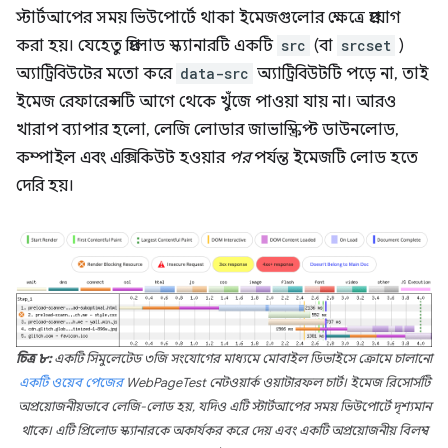
স্টার্টআপের সময় ভিউপোর্টে থাকা ইমেজগুলোর ক্ষেত্রে প্রয়োগ
করা হয়। যেহেতু প্রিলোড স্ক্যানারটি একটি
src
(বা
srcset
)
অ্যাট্রিবিউটের মতো করে
data-src
অ্যাট্রিবিউটটি পড়ে না, তাই
ইমেজ রেফারেন্সটি আগে থেকে খুঁজে পাওয়া যায় না। আরও
খারাপ ব্যাপার হলো, লেজি লোডার জাভাস্ক্রিপ্ট ডাউনলোড,
কম্পাইল এবং এক্সিকিউট হওয়ার
পর
পর্যন্ত ইমেজটি লোড হতে
দেরি হয়।
চিত্র ৮:
একটি সিমুলেটেড ৩জি সংযোগের মাধ্যমে মোবাইল ডিভাইসে ক্রোমে চালানো
একটি ওয়েব পেজের
WebPageTest নেটওয়ার্ক ওয়াটারফল চার্ট। ইমেজ রিসোর্সটি
অপ্রয়োজনীয়ভাবে লেজি-লোড হয়, যদিও এটি স্টার্টআপের সময় ভিউপোর্টে দৃশ্যমান
থাকে। এটি প্রিলোড স্ক্যানারকে অকার্যকর করে দেয় এবং একটি অপ্রয়োজনীয় বিলম্ব