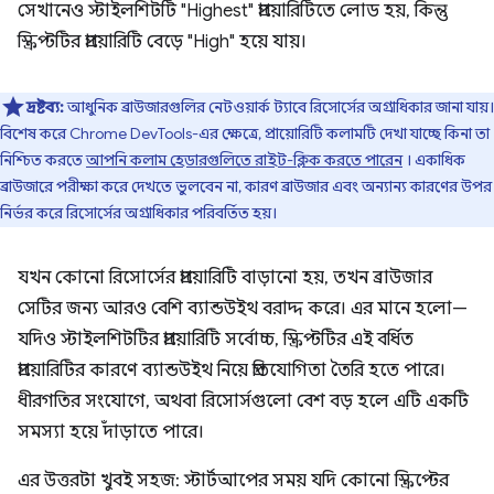
সেখানেও স্টাইলশিটটি "Highest" প্রায়োরিটিতে লোড হয়, কিন্তু
স্ক্রিপ্টটির প্রায়োরিটি বেড়ে "High" হয়ে যায়।
দ্রষ্টব্য:
আধুনিক ব্রাউজারগুলির নেটওয়ার্ক ট্যাবে রিসোর্সের অগ্রাধিকার জানা যায়।
বিশেষ করে Chrome DevTools-এর ক্ষেত্রে, প্রায়োরিটি কলামটি দেখা যাচ্ছে কিনা তা
নিশ্চিত করতে
আপনি কলাম হেডারগুলিতে রাইট-ক্লিক করতে পারেন
। একাধিক
ব্রাউজারে পরীক্ষা করে দেখতে ভুলবেন না, কারণ ব্রাউজার এবং অন্যান্য কারণের উপর
নির্ভর করে রিসোর্সের অগ্রাধিকার পরিবর্তিত হয়।
যখন কোনো রিসোর্সের প্রায়োরিটি বাড়ানো হয়, তখন ব্রাউজার
সেটির জন্য আরও বেশি ব্যান্ডউইথ বরাদ্দ করে। এর মানে হলো—
যদিও স্টাইলশিটটির প্রায়োরিটি সর্বোচ্চ, স্ক্রিপ্টটির এই বর্ধিত
প্রায়োরিটির কারণে ব্যান্ডউইথ নিয়ে প্রতিযোগিতা তৈরি হতে পারে।
ধীরগতির সংযোগে, অথবা রিসোর্সগুলো বেশ বড় হলে এটি একটি
সমস্যা হয়ে দাঁড়াতে পারে।
এর উত্তরটা খুবই সহজ: স্টার্টআপের সময় যদি কোনো স্ক্রিপ্টের