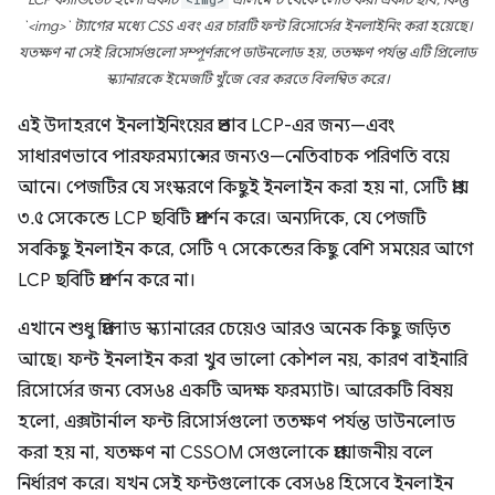
`<img>` ট্যাগের মধ্যে CSS এবং এর চারটি ফন্ট রিসোর্সের ইনলাইনিং করা হয়েছে।
যতক্ষণ না সেই রিসোর্সগুলো সম্পূর্ণরূপে ডাউনলোড হয়, ততক্ষণ পর্যন্ত এটি প্রিলোড
স্ক্যানারকে ইমেজটি খুঁজে বের করতে বিলম্বিত করে।
এই উদাহরণে ইনলাইনিংয়ের প্রভাব LCP-এর জন্য—এবং
সাধারণভাবে পারফরম্যান্সের জন্যও—নেতিবাচক পরিণতি বয়ে
আনে। পেজটির যে সংস্করণে কিছুই ইনলাইন করা হয় না, সেটি প্রায়
৩.৫ সেকেন্ডে LCP ছবিটি প্রদর্শন করে। অন্যদিকে, যে পেজটি
সবকিছু ইনলাইন করে, সেটি ৭ সেকেন্ডের কিছু বেশি সময়ের আগে
LCP ছবিটি প্রদর্শন করে না।
এখানে শুধু প্রিলোড স্ক্যানারের চেয়েও আরও অনেক কিছু জড়িত
আছে। ফন্ট ইনলাইন করা খুব ভালো কৌশল নয়, কারণ বাইনারি
রিসোর্সের জন্য বেস৬৪ একটি অদক্ষ ফরম্যাট। আরেকটি বিষয়
হলো, এক্সটার্নাল ফন্ট রিসোর্সগুলো ততক্ষণ পর্যন্ত ডাউনলোড
করা হয় না, যতক্ষণ না CSSOM সেগুলোকে প্রয়োজনীয় বলে
নির্ধারণ করে। যখন সেই ফন্টগুলোকে বেস৬৪ হিসেবে ইনলাইন