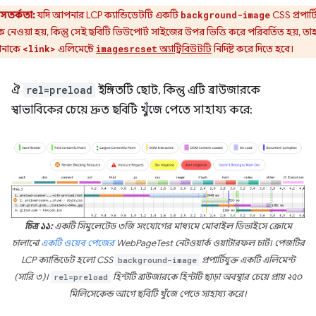
সতর্কতা:
যদি আপনার LCP ক্যান্ডিডেটটি একটি
CSS প্রপার্ট
background-image
 নেওয়া হয়, কিন্তু সেই ছবিটি ভিউপোর্ট সাইজের উপর ভিত্তি করে পরিবর্তিত হয়, ত
নাকে
এলিমেন্টে
অ্যাট্রিবিউটটি
নির্দিষ্ট করে দিতে হবে।
<link>
imagesrcset
ঐ
rel=preload
ইঙ্গিতটি ছোট, কিন্তু এটি ব্রাউজারকে
স্বাভাবিকের চেয়ে দ্রুত ছবিটি খুঁজে পেতে সাহায্য করে:
চিত্র ১১:
একটি সিমুলেটেড ৩জি সংযোগের মাধ্যমে মোবাইল ডিভাইসে ক্রোমে
চালানো
একটি ওয়েব পেজের
WebPageTest নেটওয়ার্ক ওয়াটারফল চার্ট। পেজটির
LCP ক্যান্ডিডেট হলো CSS
background-image
প্রপার্টিযুক্ত একটি এলিমেন্ট
(সারি ৩)।
rel=preload
হিন্টটি ব্রাউজারকে হিন্টটি ছাড়া অবস্থার চেয়ে প্রায় ২৫০
মিলিসেকেন্ড আগে ছবিটি খুঁজে পেতে সাহায্য করে।