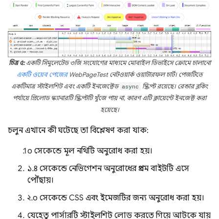
চিত্র ৫:
একটি সিমুলেটেড ৩জি সংযোগের মাধ্যমে মোবাইল ডিভাইসে ক্রোমে চালানো
একটি ওয়েব পেজের
WebPageTest নেটওয়ার্ক ওয়াটারফল চার্ট। পেজটিতে
একটিমাত্র স্টাইলশিট এবং একটি ইনজেক্টেড
async
স্ক্রিপ্ট রয়েছে। রেন্ডার ব্লকিং
পর্যায়ে প্রিলোড স্ক্যানারটি স্ক্রিপ্টটি খুঁজে পায় না, কারণ এটি ক্লায়েন্টে ইনজেক্ট করা
হয়েছে।
চলুন এখানে কী ঘটেছে তা বিশ্লেষণ করা যাক:
০ সেকেন্ডে মূল নথিটি অনুরোধ করা হয়।
১.৪ সেকেন্ডে নেভিগেশন অনুরোধের প্রথম বাইটটি এসে
পৌঁছায়।
২.০ সেকেন্ডে CSS এবং ইমেজটির জন্য অনুরোধ করা হয়।
যেহেতু পার্সারটি স্টাইলশিট লোড করতে গিয়ে আটকে যায়