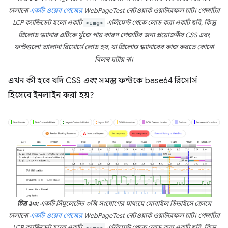
চালানো
একটি ওয়েব পেজের
WebPageTest নেটওয়ার্ক ওয়াটারফল চার্ট। পেজটির
LCP ক্যান্ডিডেট হলো একটি
<img>
এলিমেন্ট থেকে লোড করা একটি ছবি, কিন্তু
প্রিলোড স্ক্যানার এটিকে খুঁজে পায় কারণ পেজটির জন্য প্রয়োজনীয় CSS এবং
ফন্টগুলো আলাদা রিসোর্সে লোড হয়, যা প্রিলোড স্ক্যানারের কাজ করতে কোনো
বিলম্ব ঘটায় না।
এখন কী হবে যদি CSS
এবং
সমস্ত ফন্টকে base64 রিসোর্স
হিসেবে ইনলাইন করা হয়?
চিত্র ১৩:
একটি সিমুলেটেড ৩জি সংযোগের মাধ্যমে মোবাইল ডিভাইসে ক্রোমে
চালানো
একটি ওয়েব পেজের
WebPageTest নেটওয়ার্ক ওয়াটারফল চার্ট। পেজটির
LCP ক্যান্ডিডেট হলো একটি
<img>
এলিমেন্ট থেকে লোড করা একটি ছবি, কিন্তু