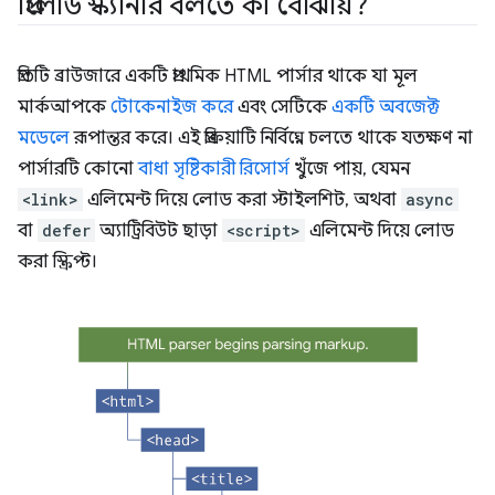
প্রিলোড স্ক্যানার বলতে কী বোঝায়?
প্রতিটি ব্রাউজারে একটি প্রাথমিক HTML পার্সার থাকে যা মূল
মার্কআপকে
টোকেনাইজ করে
এবং সেটিকে
একটি অবজেক্ট
মডেলে
রূপান্তর করে। এই প্রক্রিয়াটি নির্বিঘ্নে চলতে থাকে যতক্ষণ না
পার্সারটি কোনো
বাধা সৃষ্টিকারী রিসোর্স
খুঁজে পায়, যেমন
<link>
এলিমেন্ট দিয়ে লোড করা স্টাইলশিট, অথবা
async
বা
defer
অ্যাট্রিবিউট ছাড়া
<script>
এলিমেন্ট দিয়ে লোড
করা স্ক্রিপ্ট।