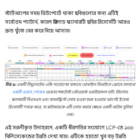
স্টার্টআপের সময় ভিউপোর্টে থাকা ছবিগুলোর জন্য এটিই
সর্বোত্তম প্যাটার্ন, কারণ প্রিলোড স্ক্যানারটি ছবির রিসোর্সটি আরও
দ্রুত খুঁজে বের করে নিয়ে আসবে।
চিত্র ৯:
একটি সিমুলেটেড ৩জি সংযোগের মাধ্যমে মোবাইল ডিভাইসে ক্রোমে চালানো
একটি ওয়েব পেজের
ওয়েবপেজটেস্ট নেটওয়ার্ক ওয়াটারফল চার্ট। প্রিলোড
স্ক্যানারটি সিএসএস এবং জাভাস্ক্রিপ্ট লোড হওয়া শুরু হওয়ার আগেই ইমেজ
রিসোর্সটি শনাক্ত করে, যা ব্রাউজারকে এটি লোড করার ক্ষেত্রে একটি অগ্রিম সুবিধা
দেয়।
এই সরলীকৃত উদাহরণে, একটি ধীরগতির সংযোগে LCP-তে ১০০
মিলিসেকেন্ডের উন্নতি দেখা যায়। এটিকে হয়তো খুব বড় উন্নতি