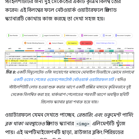
স্টাইলশীটটির জন্য দুই সেকেন্ডের একটি কৃত্রিম বিলম্ব তৈরি
করেন। এই বিলম্বের ফলে নেটওয়ার্ক ওয়াটারফলে প্রিলোড
স্ক্যানারটি কোথায় কাজ করছে তা দেখা সহজ হয়।
চিত্র ৪:
একটি সিমুলেটেড ৩জি সংযোগের মাধ্যমে মোবাইল ডিভাইসে ক্রোমে চালানো
একটি ওয়েব পেজের
ওয়েবপেজটেস্ট
নেটওয়ার্ক ওয়াটারফল চার্ট
। যদিও
স্টাইলশিটটি লোড হওয়া শুরু করার আগে একটি প্রক্সির মাধ্যমে কৃত্রিমভাবে দুই
সেকেন্ড বিলম্বিত করা হয়, মার্কআপ পেলোডের পরবর্তী অংশে অবস্থিত ছবিটি
প্রিলোড স্ক্যানার দ্বারা শনাক্ত হয়ে যায়।
ওয়াটারফলে যেমন দেখতে পাচ্ছেন,
রেন্ডারিং এবং ডকুমেন্ট পার্সিং
ব্লক থাকা অবস্থাতেও
প্রিলোড স্ক্যানার
<img>
এলিমেন্টটি খুঁজে
পায়। এই অপটিমাইজেশনটি ছাড়া, ব্রাউজার ব্লকিং পিরিয়ডের