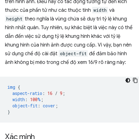
trên hình ảnh. Điều này có tác động tương tự đến kích
thước của phần tử như các thuộc tính
width
và
height
theo nghĩa là vùng chứa sẽ duy trì tỷ lệ khung
hình nhất quán. Tuy nhiên, sự khác biệt là việc này có thể
dẫn đến việc sử dụng tỷ lệ khung hình khác với tỷ lệ
khung hình của hình ảnh được cung cấp. Vì vậy, bạn nên
sử dụng chế độ cài đặt
object-fit
để đảm bảo hình
ảnh không bị méo trong chế độ xem 16/9 rõ ràng này:
img
{
aspect-ratio
:
16
/
9
;
width
:
100
%
;
object-fit
:
cover
;
}
Xác minh