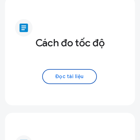
article
Cách đo tốc độ
Đọc tài liệu