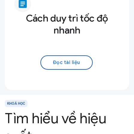
article
Cách duy trì tốc độ
nhanh
Đọc tài liệu
KHOÁ HỌC
Tìm hiểu về hiệu