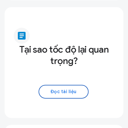
article
Tại sao tốc độ lại quan
trọng?
Đọc tài liệu