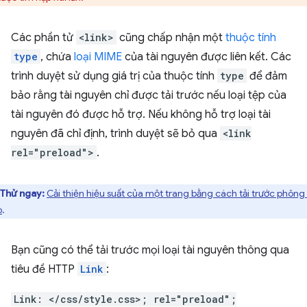
Các phần tử
<link>
cũng chấp nhận một
thuộc tính
type
, chứa
loại MIME
của tài nguyên được liên kết. Các
trình duyệt sử dụng giá trị của thuộc tính
type
để đảm
bảo rằng tài nguyên chỉ được tải trước nếu loại tệp của
tài nguyên đó được hỗ trợ. Nếu không hỗ trợ loại tài
nguyên đã chỉ định, trình duyệt sẽ bỏ qua
<link
rel="preload">
.
Thử ngay:
Cải thiện hiệu suất của một trang bằng cách tải trước phông
b
.
Bạn cũng có thể tải trước mọi loại tài nguyên thông qua
tiêu đề HTTP
Link
:
Link: </css/style.css>; rel="preload";