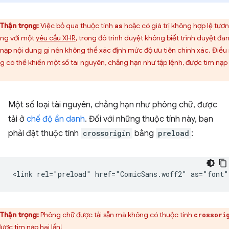
Thận trọng:
Việc bỏ qua thuộc tính
hoặc có giá trị không hợp lệ tươ
as
ng với một
yêu cầu XHR
, trong đó trình duyệt không biết trình duyệt đa
 nạp nội dung gì nên không thể xác định mức độ ưu tiên chính xác. Điều
g có thể khiến một số tài nguyên, chẳng hạn như tập lệnh, được tìm nạp 
Một số loại tài nguyên, chẳng hạn như phông chữ, được
tải ở
chế độ ẩn danh
. Đối với những thuộc tính này, bạn
phải đặt thuộc tính
crossorigin
bằng
preload
:
Thận trọng:
Phông chữ được tải sẵn mà không có thuộc tính
crossori
được tìm nạp hai lần!