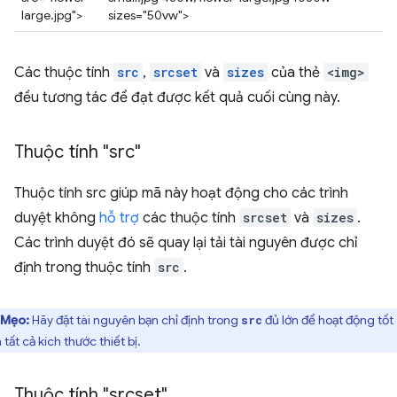
large.jpg">
sizes="50vw">
Các thuộc tính
src
,
srcset
và
sizes
của thẻ
<img>
đều tương tác để đạt được kết quả cuối cùng này.
Thuộc tính "src"
Thuộc tính src giúp mã này hoạt động cho các trình
duyệt không
hỗ trợ
các thuộc tính
srcset
và
sizes
.
Các trình duyệt đó sẽ quay lại tải tài nguyên được chỉ
định trong thuộc tính
src
.
Mẹo:
Hãy đặt tài nguyên bạn chỉ định trong
đủ lớn để hoạt động tốt
src
 tất cả kích thước thiết bị.
Thuộc tính "srcset"