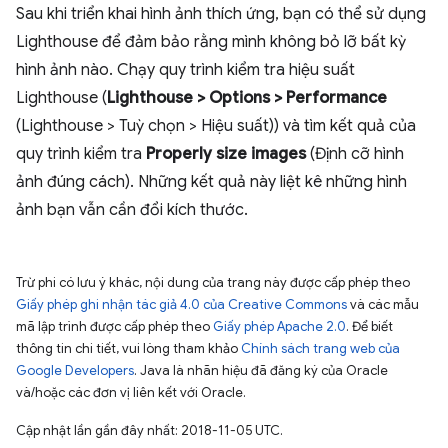
Sau khi triển khai hình ảnh thích ứng, bạn có thể sử dụng
Lighthouse để đảm bảo rằng mình không bỏ lỡ bất kỳ
hình ảnh nào. Chạy quy trình kiểm tra hiệu suất
Lighthouse (
Lighthouse > Options > Performance
(Lighthouse > Tuỳ chọn > Hiệu suất)) và tìm kết quả của
quy trình kiểm tra
Properly size images
(Định cỡ hình
ảnh đúng cách). Những kết quả này liệt kê những hình
ảnh bạn vẫn cần đổi kích thước.
Trừ phi có lưu ý khác, nội dung của trang này được cấp phép theo
Giấy phép ghi nhận tác giả 4.0 của Creative Commons
và các mẫu
mã lập trình được cấp phép theo
Giấy phép Apache 2.0
. Để biết
thông tin chi tiết, vui lòng tham khảo
Chính sách trang web của
Google Developers
. Java là nhãn hiệu đã đăng ký của Oracle
và/hoặc các đơn vị liên kết với Oracle.
Cập nhật lần gần đây nhất: 2018-11-05 UTC.