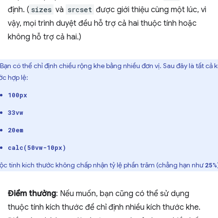
định. (
sizes
và
srcset
được giới thiệu cùng một lúc, vì
vậy, mọi trình duyệt đều hỗ trợ cả hai thuộc tính hoặc
không hỗ trợ cả hai.)
Bạn có thể chỉ định chiều rộng khe bằng nhiều đơn vị. Sau đây là tất cả k
ớc hợp lệ:
100px
33vw
20em
calc(50vw-10px)
ộc tính kích thước không chấp nhận tỷ lệ phần trăm (chẳng hạn như
25%
Điểm thưởng
: Nếu muốn, bạn cũng có thể sử dụng
thuộc tính kích thước để chỉ định nhiều kích thước khe.