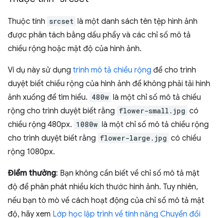
Thuộc tính
srcset
là một danh sách tên tệp hình ảnh
được phân tách bằng dấu phẩy và các chỉ số mô tả
chiều rộng hoặc mật độ của hình ảnh.
Ví dụ này sử dụng
trình mô tả chiều rộng
để cho trình
duyệt biết chiều rộng của hình ảnh để không phải tải hình
ảnh xuống để tìm hiểu.
480w
là một chỉ số mô tả chiều
rộng cho trình duyệt biết rằng
flower-small.jpg
có
chiều rộng 480px.
1080w
là một chỉ số mô tả chiều rộng
cho trình duyệt biết rằng
flower-large.jpg
có chiều
rộng 1080px.
Điểm thưởng
: Bạn không cần biết về chỉ số mô tả mật
độ để phân phát nhiều kích thước hình ảnh. Tuy nhiên,
nếu bạn tò mò về cách hoạt động của chỉ số mô tả mật
độ, hãy xem
Lớp học lập trình về tính năng Chuyển đổi