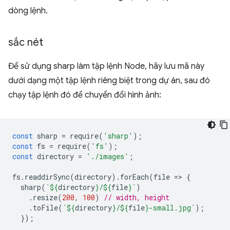
dòng lệnh.
sắc nét
Để sử dụng sharp làm tập lệnh Node, hãy lưu mã này
dưới dạng một tập lệnh riêng biệt trong dự án, sau đó
chạy tập lệnh đó để chuyển đổi hình ảnh:
const
sharp
=
require
(
'sharp'
);
const
fs
=
require
(
'fs'
);
const
directory
=
'./images'
;
fs
.
readdirSync
(
directory
).
forEach
(
file
=
>
{
sharp
(
`
${
directory
}
/
${
file
}
`
)
.
resize
(
200
,
100
)
// width, height
.
toFile
(
`
${
directory
}
/
${
file
}
-small.jpg`
);
});