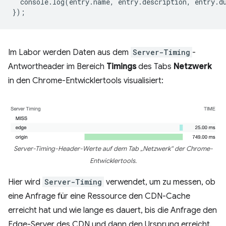
console
.
log
(
entry
.
name
,
entry
.
description
,
entry
.
d
});
Im Labor werden Daten aus dem
Server-Timing
-
Antwortheader im Bereich
Timings
des Tabs
Netzwerk
in den Chrome-Entwicklertools visualisiert:
Server-Timing-Header-Werte auf dem Tab „Netzwerk“ der Chrome-
Entwicklertools.
Hier wird
Server-Timing
verwendet, um zu messen, ob
eine Anfrage für eine Ressource den CDN-Cache
erreicht hat und wie lange es dauert, bis die Anfrage den
Edge-Server des CDN und dann den Ursprung erreicht.