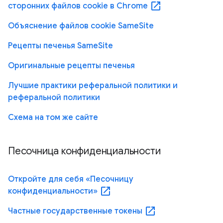
open_in_new
сторонних файлов cookie в Chrome
Объяснение файлов cookie SameSite
Рецепты печенья SameSite
Оригинальные рецепты печенья
Лучшие практики реферальной политики и
реферальной политики
Схема на том же сайте
Песочница конфиденциальности
Откройте для себя «Песочницу
open_in_new
конфиденциальности»
open_in_new
Частные государственные токены