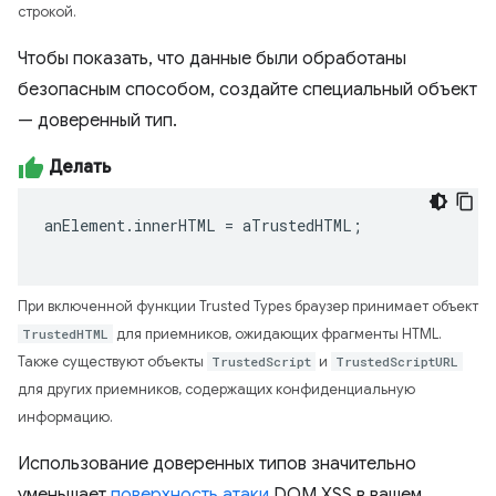
строкой.
Чтобы показать, что данные были обработаны
безопасным способом, создайте специальный объект
— доверенный тип.
Делать
anElement
.
innerHTML
=
aTrustedHTML
;
При включенной функции Trusted Types браузер принимает объект
TrustedHTML
для приемников, ожидающих фрагменты HTML.
Также существуют объекты
TrustedScript
и
TrustedScriptURL
для других приемников, содержащих конфиденциальную
информацию.
Использование доверенных типов значительно
уменьшает
поверхность атаки
DOM XSS в вашем