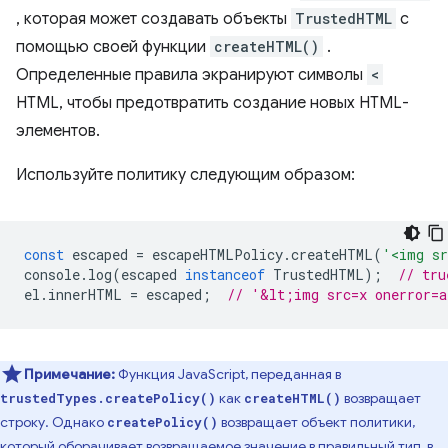
, которая может создавать объекты
TrustedHTML
с
помощью своей функции
createHTML()
.
Определенные правила экранируют символы
<
HTML, чтобы предотвратить создание новых HTML-
элементов.
Используйте политику следующим образом:
const
escaped
=
escapeHTMLPolicy
.
createHTML
(
'<img sr
console
.
log
(
escaped
instanceof
TrustedHTML
);
// tru
el
.
innerHTML
=
escaped
;
// '&lt;img src=x onerror=
Примечание:
Функция JavaScript, переданная в
как
возвращает
trustedTypes.createPolicy()
createHTML()
строку. Однако
возвращает объект политики,
createPolicy()
который оборачивает возвращаемое значение в правильный тип, в