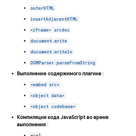
outerHTML
insertAdjacentHTML
<iframe> srcdoc
document.write
document.writeln
DOMParser.parseFromString
Выполнение содержимого плагина
:
<embed src>
<object data>
<object codebase>
Компиляция кода JavaScript во время
выполнения
:
eval