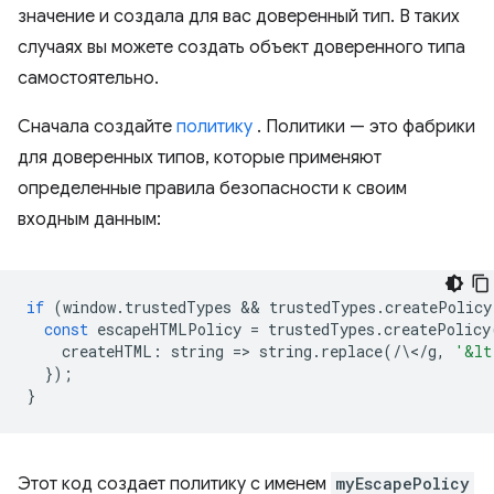
значение и создала для вас доверенный тип. В таких
случаях вы можете создать объект доверенного типа
самостоятельно.
Сначала создайте
политику
. Политики — это фабрики
для доверенных типов, которые применяют
определенные правила безопасности к своим
входным данным:
if
(
window
.
trustedTypes
 && 
trustedTypes
.
createPolicy
const
escapeHTMLPolicy
=
trustedTypes
.
createPolicy
createHTML
:
string
=
>
string
.
replace
(
/
\<
/
g
,
'&lt
});
}
Этот код создает политику с именем
myEscapePolicy