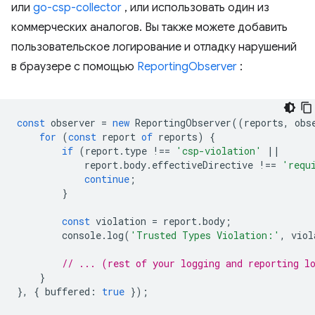
или
go-csp-collector
, или использовать один из
коммерческих аналогов. Вы также можете добавить
пользовательское логирование и отладку нарушений
в браузере с помощью
ReportingObserver
:
const
observer
=
new
ReportingObserver
((
reports
,
obs
for
(
const
report
of
reports
)
{
if
(
report
.
type
!==
'csp-violation'
||
report
.
body
.
effectiveDirective
!==
'requ
continue
;
}
const
violation
=
report
.
body
;
console
.
log
(
'Trusted Types Violation:'
,
viol
// ... (rest of your logging and reporting l
}
},
{
buffered
:
true
});