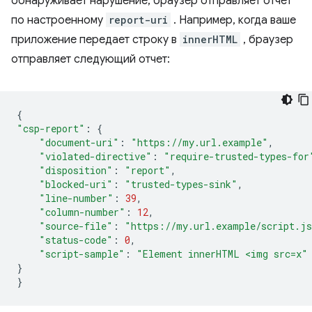
обнаруживает нарушение, браузер отправляет отчет
по настроенному
report-uri
. Например, когда ваше
приложение передает строку в
innerHTML
, браузер
отправляет следующий отчет:
{
"csp-report"
:
{
"document-uri"
:
"https://my.url.example"
,
"violated-directive"
:
"require-trusted-types-for
"disposition"
:
"report"
,
"blocked-uri"
:
"trusted-types-sink"
,
"line-number"
:
39
,
"column-number"
:
12
,
"source-file"
:
"https://my.url.example/script.j
"status-code"
:
0
,
"script-sample"
:
"Element innerHTML <img src=x"
}
}