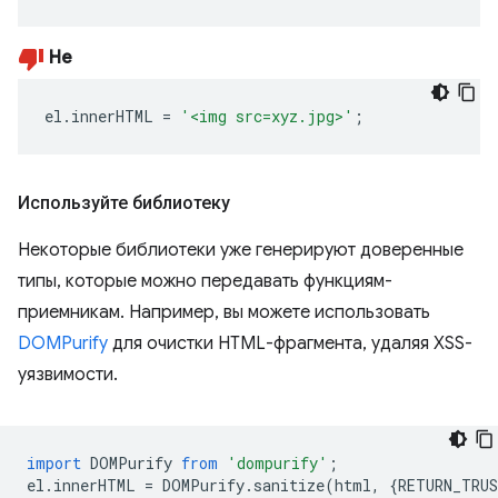
Не
el
.
innerHTML
=
'<img src=xyz.jpg>'
;
Используйте библиотеку
Некоторые библиотеки уже генерируют доверенные
типы, которые можно передавать функциям-
приемникам. Например, вы можете использовать
DOMPurify
для очистки HTML-фрагмента, удаляя XSS-
уязвимости.
import
DOMPurify
from
'dompurify'
;
el
.
innerHTML
=
DOMPurify
.
sanitize
(
html
,
{
RETURN_TRU