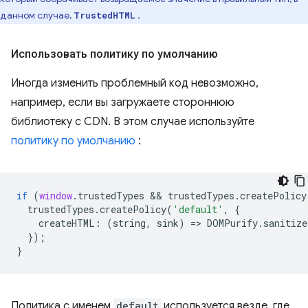
данном случае,
.
TrustedHTML
Использовать политику по умолчанию
Иногда изменить проблемный код невозможно,
например, если вы загружаете стороннюю
библиотеку с CDN. В этом случае используйте
политику по умолчанию
:
if
(
window
.
trustedTypes
 && 
trustedTypes
.
createPolicy
trustedTypes
.
createPolicy
(
'default'
,
{
createHTML
:
(
string
,
sink
)
=
>
DOMPurify
.
sanitize
});
}
Политика с именем
default
используется везде, где