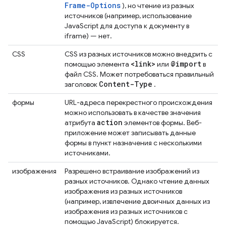
Frame-Options
), но чтение из разных
источников (например, использование
JavaScript для доступа к документу в
iframe) — нет.
CSS
CSS из разных источников можно внедрить с
<link>
@import
помощью элемента
или
в
файл CSS. Может потребоваться правильный
Content-Type
заголовок
.
формы
URL-адреса перекрестного происхождения
можно использовать в качестве значения
action
атрибута
элементов формы. Веб-
приложение может записывать данные
формы в пункт назначения с несколькими
источниками.
изображения
Разрешено встраивание изображений из
разных источников. Однако чтение данных
изображения из разных источников
(например, извлечение двоичных данных из
изображения из разных источников с
помощью JavaScript) блокируется.