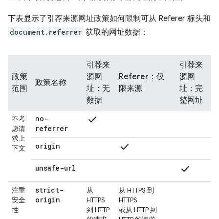
下表显示了引荐来源网址政策如何限制可从 Referer 标头和
document.referrer
获取的网址数据：
引荐来
引荐来
政策
源网
Referer：仅
源网
政策名称
范围
址：无
限来源
址：完
数据
整网址
check
no-
不考
referrer
虑请
求上
check
origin
下文
check
unsafe-url
strict-
注重
从
从 HTTPS 到
origin
安全
HTTPS
HTTPS
性
到 HTTP
或从 HTTP 到