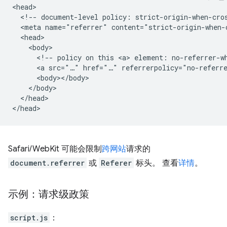
<head>

  <!-- document-level policy: strict-origin-when-cros
  <meta name="referrer" content="strict-origin-when-c
  <head>

    <body>

      <!-- policy on this <a> element: no-referrer-wh
      <a src="…" href="…" referrerpolicy="no-referre
      <body></body>

    </body>

  </head>

Safari/WebKit 可能会限制
跨网站
请求的
document.referrer
或
Referer
标头。 查看
详情
。
示例：请求级政策
script.js
：