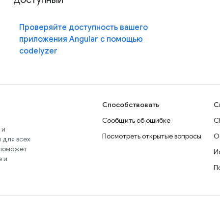
Проверяйте доступность вашего
приложения Angular с помощью
codelyzer
Способствовать
С
Сообщить об ошибке
C
 и
Посмотреть открытые вопросы
О
 для всех
 поможет
И
e и
П