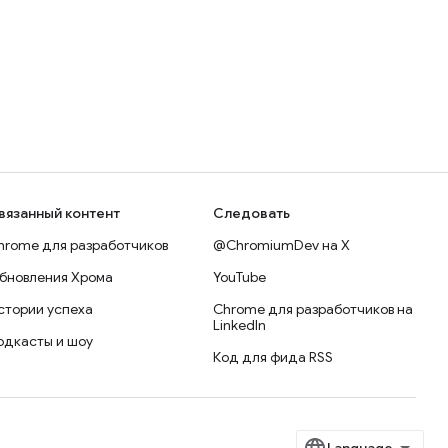
вязанный контент
Следовать
hrome для разработчиков
@ChromiumDev на X
бновления Хрома
YouTube
стории успеха
Chrome для разработчиков на
LinkedIn
одкасты и шоу
Код для фида RSS