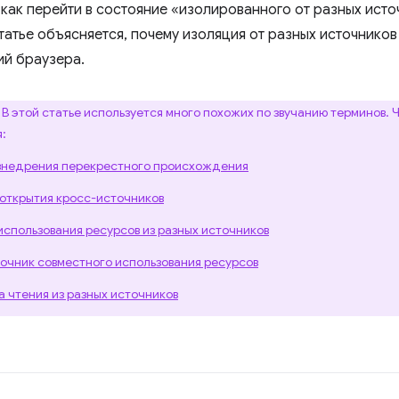
 как перейти в состояние «изолированного от разных ис
статье объясняется, почему изоляция от разных источнико
й браузера.
В этой статье используется много похожих по звучанию терминов. 
:
внедрения перекрестного происхождения
открытия кросс-источников
использования ресурсов из разных источников
очник совместного использования ресурсов
а чтения из разных источников