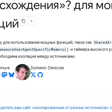
схождения»? для м
ций
му для использования мощных функций, таких как
SharedAr
measureUserAgentSpecificMemory()
и таймера высокого 
обходима изоляция между источниками.
tamura
Domenic Denicola
 сделать ваш сайт «изолированным от разных источников