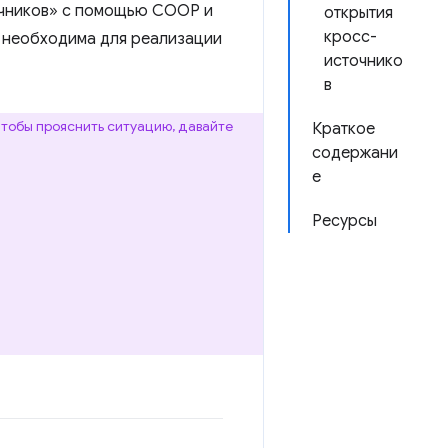
точников» с помощью COOP и
открытия
кросс-
в необходима для реализации
источнико
в
Чтобы прояснить ситуацию, давайте
Краткое
содержани
е
Ресурсы