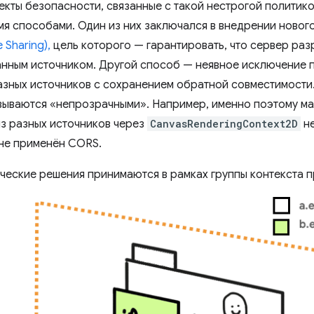
кты безопасности, связанные с такой нестрогой политико
мя способами. Один из них заключался в внедрении ново
 Sharing),
цель которого — гарантировать, что сервер раз
анным источником. Другой способ — неявное исключение п
азных источников с сохранением обратной совместимости.
зываются «непрозрачными». Например, именно поэтому м
з разных источников через
CanvasRenderingContext2D
не
не применён CORS.
ические решения принимаются в рамках группы контекста 