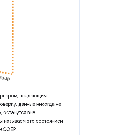
сервером, владеющим
оверку, данные никогда не
, останутся вне
Мы называем это состоянием
P+COEP.