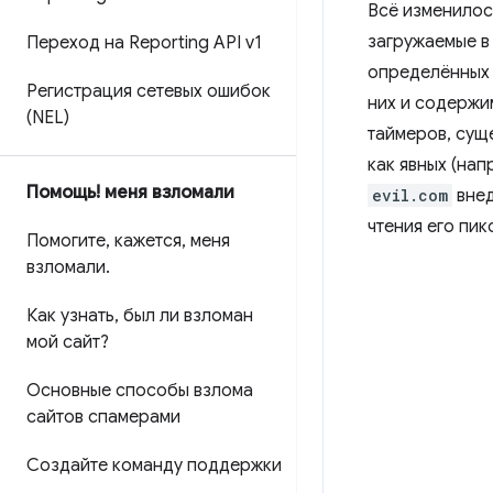
Всё изменилос
загружаемые в 
Переход на Reporting API v1
определённых 
Регистрация сетевых ошибок
них и содержи
(NEL)
таймеров, сущ
как явных (на
Помощь! меня взломали
evil.com
внед
чтения его пи
Помогите
,
кажется
,
меня
взломали
.
Как узнать
,
был ли взломан
мой сайт?
Основные способы взлома
сайтов спамерами
Создайте команду поддержки