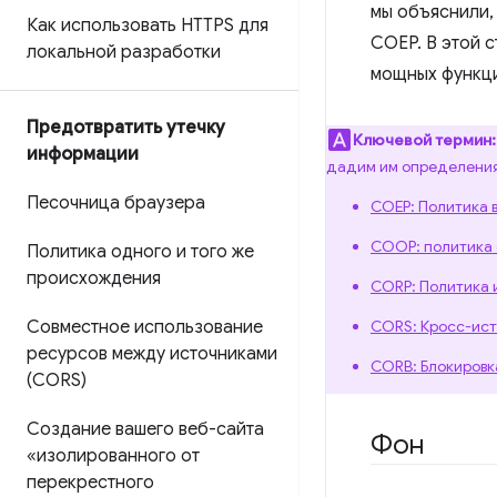
мы объяснили,
Как использовать HTTPS для
COEP. В этой 
локальной разработки
мощных функци
Предотвратить утечку
Ключевой термин:
информации
дадим им определения
Песочница браузера
COEP: Политика 
COOP: политика 
Политика одного и того же
происхождения
CORP: Политика 
Совместное использование
CORS: Кросс-ист
ресурсов между источниками
CORB: Блокировк
(CORS)
Создание вашего веб-сайта
Фон
«изолированного от
перекрестного