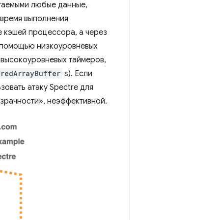
итаемыми любые данные,
я время выполнения
 кэшей процессора, а через
с помощью низкоуровневых
 высокоуровневых таймеров,
aredArrayBuffer
s). Если
зовать атаку Spectre для
озрачности», неэффективной.