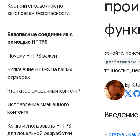
прои
Краткий справочник по
заголовкам безопасности
функ
Безопасные соединения с
помощью HTTPS
Узнайте, поче
Почему HTTPS важен
performance.
Включение HTTPS на ваших
точностью, не
серверах
Eiji Ki
Что такое смешанный контент?
Исправление смешанного
контента
Введение
Когда использовать HTTPS
для локальной разработки
В
статье «Как