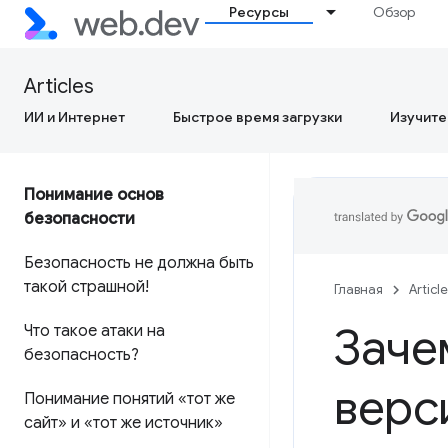
Ресурсы
Обзор
Articles
ИИ и Интернет
Быстрое время загрузки
Изучите
Понимание основ
безопасности
Безопасность не должна быть
такой страшной!
Главная
Articl
Заче
Что такое атаки на
безопасность?
верс
Понимание понятий «тот же
сайт» и «тот же источник»