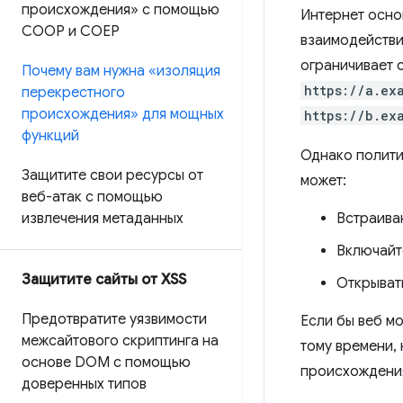
происхождения» с помощью
Интернет осно
COOP и COEP
взаимодействи
ограничивает 
Почему вам нужна «изоляция
https://a.ex
перекрестного
происхождения» для мощных
https://b.ex
функций
Однако полити
Защитите свои ресурсы от
может:
веб-атак с помощью
извлечения метаданных
Встраива
Включайт
Защитите сайты от XSS
Открыват
Предотвратите уязвимости
Если бы веб м
межсайтового скриптинга на
тому времени,
основе DOM с помощью
происхождения
доверенных типов