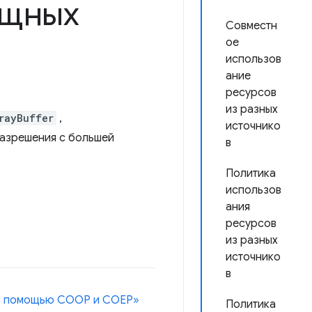
ощных
Совместн
ое
использов
ание
ресурсов
из разных
rayBuffer
,
источнико
разрешения с большей
в
Политика
использов
ания
ресурсов
из разных
источнико
в
» с помощью COOP и COEP»
Политика