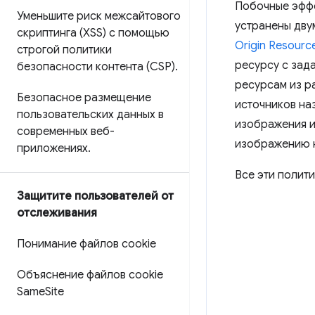
Побочные эффе
Уменьшите риск межсайтового
устранены дву
скриптинга (XSS) с помощью
Origin Resource
строгой политики
ресурсу с зад
безопасности контента (CSP)
.
ресурсам из р
Безопасное размещение
источников на
пользовательских данных в
изображения и
современных веб-
изображению 
приложениях
.
Все эти полит
Защитите пользователей от
отслеживания
Понимание файлов cookie
Объяснение файлов cookie
Same
Site