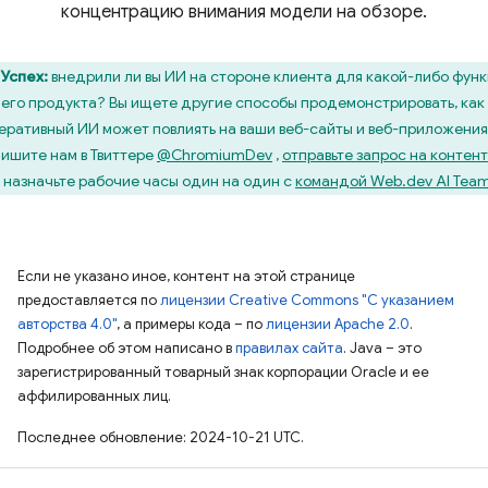
концентрацию внимания модели на обзоре.
Успех:
внедрили ли вы ИИ на стороне клиента для какой-либо фун
его продукта? Вы ищете другие способы продемонстрировать, как
еративный ИИ может повлиять на ваши веб-сайты и веб-приложени
ишите нам в Твиттере
@ChromiumDev
,
отправьте запрос на контент
 назначьте рабочие часы один на один с
командой Web.dev AI Tea
Если не указано иное, контент на этой странице
предоставляется по
лицензии Creative Commons "С указанием
авторства 4.0"
, а примеры кода – по
лицензии Apache 2.0
.
Подробнее об этом написано в
правилах сайта
. Java – это
зарегистрированный товарный знак корпорации Oracle и ее
аффилированных лиц.
Последнее обновление: 2024-10-21 UTC.