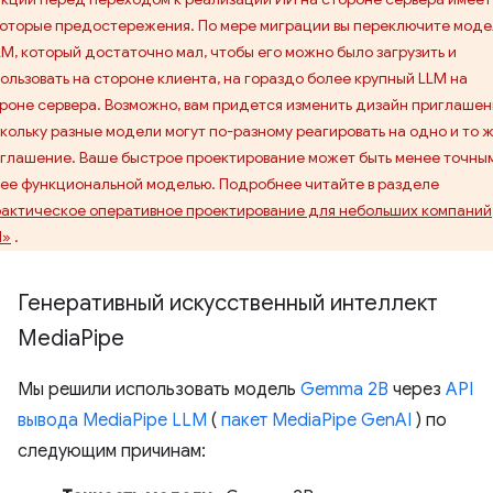
оторые предостережения. По мере миграции вы переключите мод
LM, который достаточно мал, чтобы его можно было загрузить и
ользовать на стороне клиента, на гораздо более крупный LLM на
роне сервера. Возможно, вам придется изменить дизайн приглашен
кольку разные модели могут по-разному реагировать на одно и то 
глашение. Ваше быстрое проектирование может быть менее точны
ее функциональной моделью. Подробнее читайте в разделе
актическое оперативное проектирование для небольших компаний
M»
.
Генеративный искусственный интеллект
Media
Pipe
Мы решили использовать модель
Gemma 2B
через
API
вывода MediaPipe LLM
(
пакет MediaPipe GenAI
) по
следующим причинам: