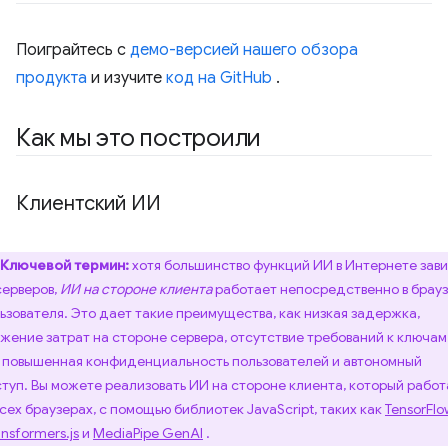
Поиграйтесь с
демо-версией нашего обзора
продукта
и изучите
код на GitHub
.
Как мы это построили
Клиентский ИИ
Ключевой термин:
хотя большинство функций ИИ в Интернете зав
серверов,
ИИ на стороне клиента
работает непосредственно в брау
ьзователя. Это дает такие преимущества, как низкая задержка,
жение затрат на стороне сервера, отсутствие требований к ключам
, повышенная конфиденциальность пользователей и автономный
туп. Вы можете реализовать ИИ на стороне клиента, который работ
всех браузерах, с помощью библиотек JavaScript, таких как
TensorFlo
ansformers.js
и
MediaPipe GenAI
.