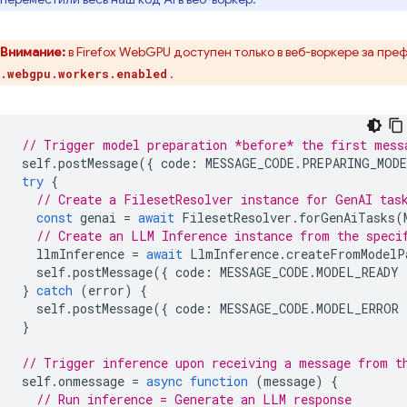
Внимание:
в Firefox WebGPU доступен только в веб-воркере за преф
.
.webgpu.workers.enabled
// Trigger model preparation *before* the first mess
self
.
postMessage
({
code
:
MESSAGE_CODE
.
PREPARING_MOD
try
{
// Create a FilesetResolver instance for GenAI tas
const
genai
=
await
FilesetResolver
.
forGenAiTasks
(
// Create an LLM Inference instance from the speci
llmInference
=
await
LlmInference
.
createFromModelP
self
.
postMessage
({
code
:
MESSAGE_CODE
.
MODEL_READY
}
catch
(
error
)
{
self
.
postMessage
({
code
:
MESSAGE_CODE
.
MODEL_ERROR
}
// Trigger inference upon receiving a message from t
self
.
onmessage
=
async
function
(
message
)
{
// Run inference = Generate an LLM response