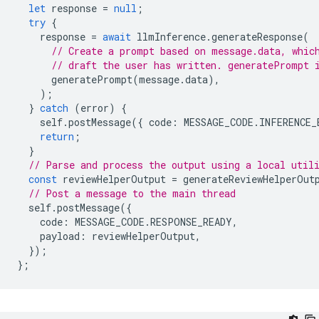
let
response
=
null
;
try
{
response
=
await
llmInference
.
generateResponse
(
// Create a prompt based on message.data, whic
// draft the user has written. generatePrompt 
generatePrompt
(
message
.
data
),
);
}
catch
(
error
)
{
self
.
postMessage
({
code
:
MESSAGE_CODE
.
INFERENCE_
return
;
}
// Parse and process the output using a local util
const
reviewHelperOutput
=
generateReviewHelperOut
// Post a message to the main thread
self
.
postMessage
({
code
:
MESSAGE_CODE
.
RESPONSE_READY
,
payload
:
reviewHelperOutput
,
});
};