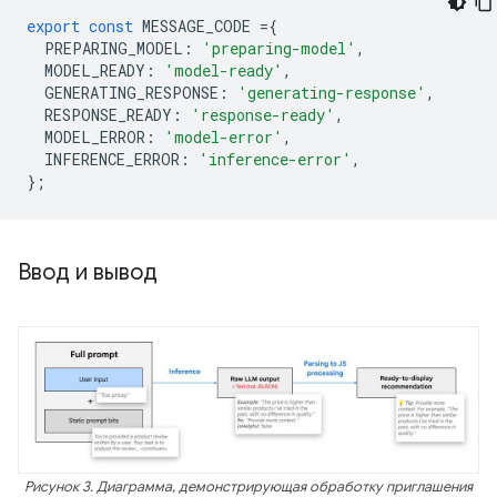
export
const
MESSAGE_CODE
=
{
PREPARING_MODEL
:
'preparing-model'
,
MODEL_READY
:
'model-ready'
,
GENERATING_RESPONSE
:
'generating-response'
,
RESPONSE_READY
:
'response-ready'
,
MODEL_ERROR
:
'model-error'
,
INFERENCE_ERROR
:
'inference-error'
,
};
Ввод и вывод
Рисунок 3. Диаграмма, демонстрирующая обработку приглашения