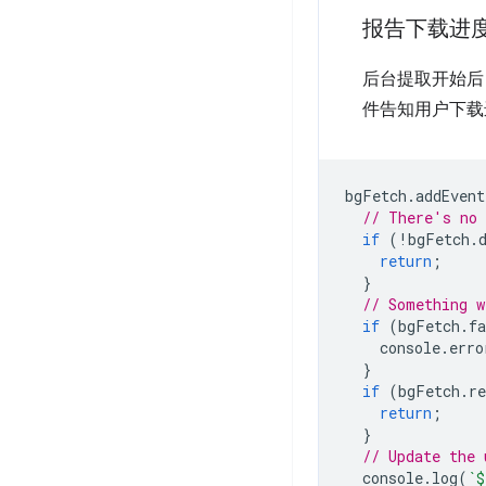
报告下载进
后台提取开始后
件告知用户下载
bgFetch
.
addEvent
// There's no 
if
(
!
bgFetch
.
return
;
}
// Something w
if
(
bgFetch
.
fa
console
.
erro
}
if
(
bgFetch
.
re
return
;
}
// Update the 
console
.
log
(
`
$