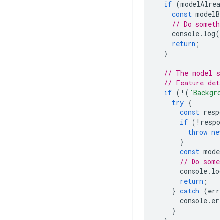
if
(
modelAlrea
const
modelB
// Do someth
console
.
log
(
return
;
}
// The model s
// Feature det
if
(
!
(
'Backgr
try
{
const
resp
if
(
!
respo
throw
ne
}
const
mode
// Do some
console
.
lo
return
;
}
catch
(
err
console
.
er
}