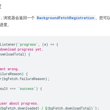
度
，浏览器会返回一个
BackgroundFetchRegistration
。您可
进度。
Listener
(
'progress'
,
(
e
)
=
>
{
download progress yet.
downloadTotal
)
{
ent wrong.
ilureReason
)
{
r
(
bgFetch
.
failureReason
);
sult
===
'success'
)
{
user about progress.
{
bgFetch
.
downloaded
}
 / 
${
bgFetch
.
downloadTotal
}
`
);