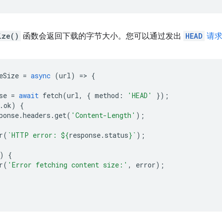
ize()
函数会返回下载的字节大小。您可以通过发出
HEAD
请
eSize
=
async
(
url
)
=
>
{
se
=
await
fetch
(
url
,
{
method
:
'HEAD'
});
.
ok
)
{
ponse
.
headers
.
get
(
'Content-Length'
);
r
(
`HTTP error: 
${
response
.
status
}
`
);
)
{
r
(
'Error fetching content size:'
,
error
);