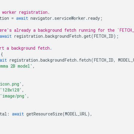
 worker registration.
tion
=
await
navigator
.
serviceWorker
.
ready
;
ere's already a background fetch running for the `FETCH
await
registration
.
backgroundFetch
.
get
(
FETCH_ID
);
rt a background fetch.
{
ait
registration
.
backgroundFetch
.
fetch
(
FETCH_ID
,
MODEL_
emma 2B model'
,
icon.png'
,
'128x128'
,
'image/png'
,
tal
:
await
getResourceSize
(
MODEL_URL
),