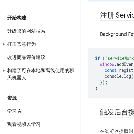
注册 Servi
开始构建
升级您的网站搜索
Background 
打击恶意行为
改进商品评价建议
if
(
'serviceWor
window
.
addEven
const
regist
构建了可在本地和离线使用的聊
console
.
log
(
天机器人
});
}
资源
触发后台
学习 AI
观看视频以学习
在浏览器提取时