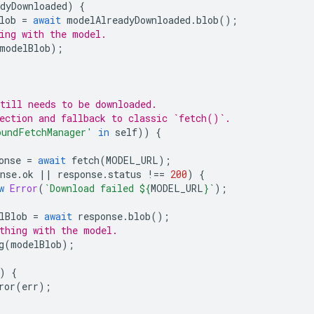
dyDownloaded
)
{
lob
=
await
modelAlreadyDownloaded
.
blob
();
ing with the model.
modelBlob
);
till needs to be downloaded.
ection and fallback to classic `fetch()`.
oundFetchManager'
in
self
))
{
onse
=
await
fetch
(
MODEL_URL
);
nse
.
ok
||
response
.
status
!==
200
)
{
w
Error
(
`Download failed 
${
MODEL_URL
}
`
);
lBlob
=
await
response
.
blob
();
thing with the model.
g
(
modelBlob
);
)
{
ror
(
err
);