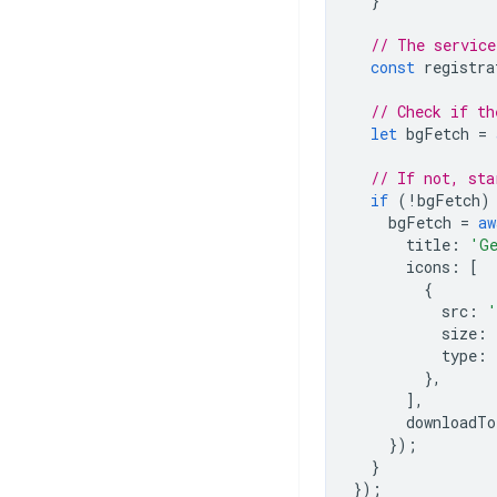
}
// The service
const
registra
// Check if th
let
bgFetch
=
// If not, sta
if
(
!
bgFetch
)
bgFetch
=
aw
title
:
'G
icons
:
[
{
src
:
'
size
:
type
:
},
],
downloadTo
});
}
});