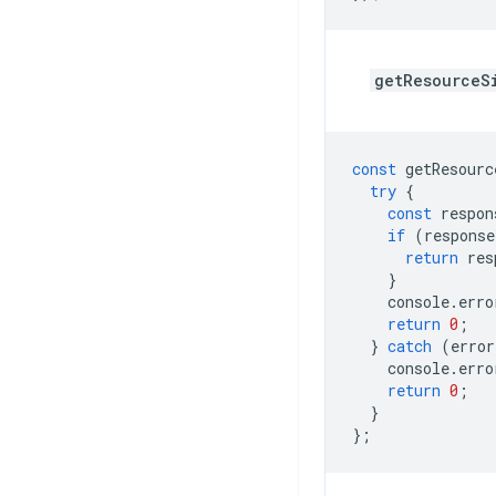
getResourceS
const
getResourc
try
{
const
respon
if
(
response
return
res
}
console
.
erro
return
0
;
}
catch
(
error
console
.
erro
return
0
;
}
};