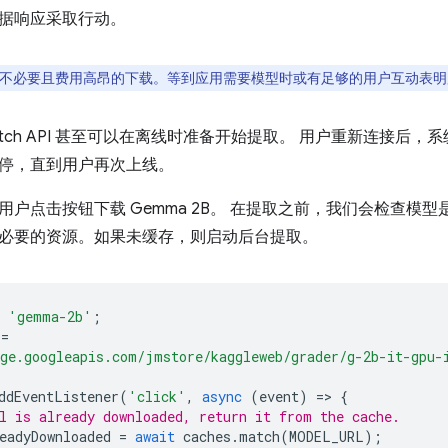
据响应采取行动。
不必要且费用高昂的下载。等到应用需要模型时或有足够的用户互动表明
nd Fetch API 甚至可以在离线时准备开始提取。 用户重新连接
停，直到用户再次上线。
用户点击按钮下载 Gemma 2B。 在提取之前，我们会检查模
必要的资源。如果未缓存，则启动后台提取。
'gemma-2b'
;
=
ge.googleapis.com/jmstore/kaggleweb/grader/g-2b-it-gpu-
ddEventListener
(
'click'
,
async
(
event
)
=
>
{
l is already downloaded, return it from the cache.
eadyDownloaded
=
await
caches
.
match
(
MODEL_URL
);