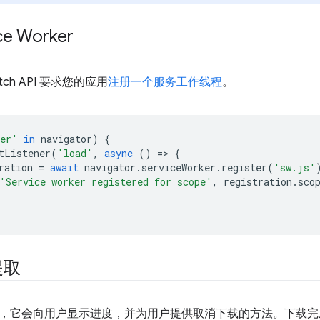
ce Worker
Fetch API 要求您的应用
注册一个服务工作线程
。
ker'
in
navigator
)
{
tListener
(
'load'
,
async
()
=
>
{
ration
=
await
navigator
.
serviceWorker
.
register
(
'sw.js'
'Service worker registered for scope'
,
registration
.
sco
提取
，它会向用户显示进度，并为用户提供取消下载的方法。下载完