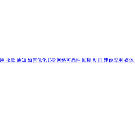
应用
收款
通知
如何优化 INP
网络可靠性
回应
动画
迷你应用
媒体