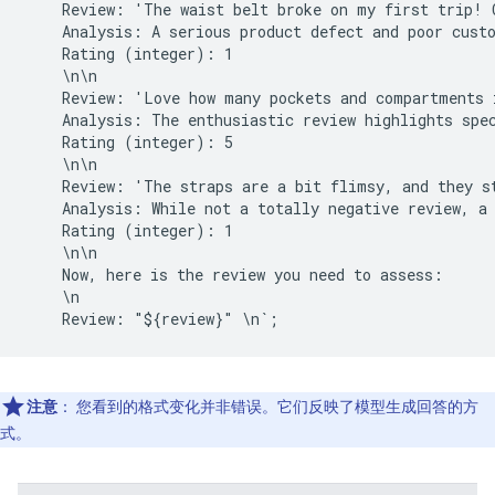
    Review: 'The waist belt broke on my first trip! 
    Analysis: A serious product defect and poor custo
    Rating (integer): 1

    \n\n

    Review: 'Love how many pockets and compartments i
    Analysis: The enthusiastic review highlights spec
    Rating (integer): 5

    \n\n

    Review: 'The straps are a bit flimsy, and they st
    Analysis: While not a totally negative review, a 
    Rating (integer): 1

    \n\n

    Now, here is the review you need to assess:

    \n

注意
：
您看到的格式变化并非错误。它们反映了模型生成回答的方
式。