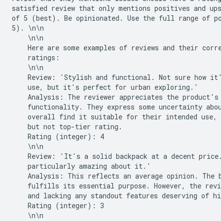
satisfied review that only mentions positives and ups
of 5 (best). Be opinionated. Use the full range of po
5). \n\n

    \n\n

    Here are some examples of reviews and their corre
    ratings:

    \n\n

    Review: 'Stylish and functional. Not sure how it'
    use, but it's perfect for urban exploring.'

    Analysis: The reviewer appreciates the product's 
    functionality. They express some uncertainty abou
    overall find it suitable for their intended use, 
    but not top-tier rating.

    Rating (integer): 4

    \n\n

    Review: 'It's a solid backpack at a decent price.
    particularly amazing about it.'

    Analysis: This reflects an average opinion. The b
    fulfills its essential purpose. However, the revi
    and lacking any standout features deserving of hi
    Rating (integer): 3

    \n\n
