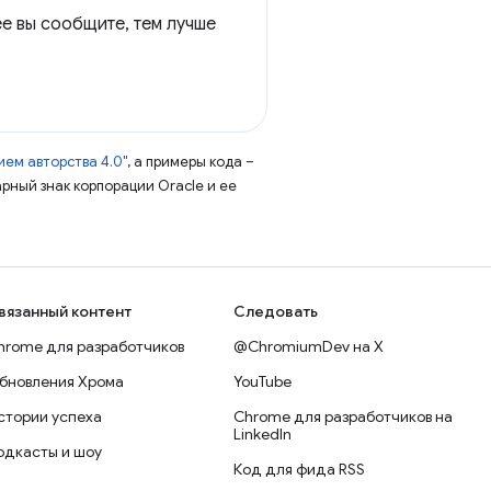
ее вы сообщите, тем лучше
ем авторства 4.0"
, а примеры кода –
арный знак корпорации Oracle и ее
вязанный контент
Следовать
hrome для разработчиков
@ChromiumDev на X
бновления Хрома
YouTube
стории успеха
Chrome для разработчиков на
LinkedIn
одкасты и шоу
Код для фида RSS