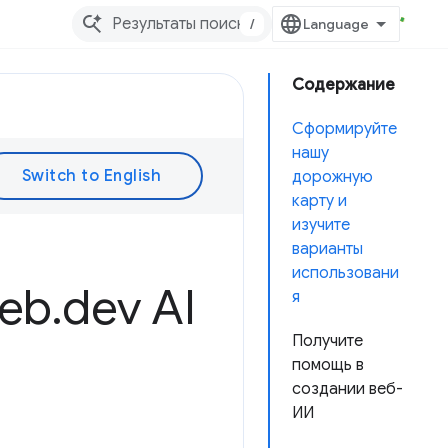
/
Содержание
Сформируйте
нашу
дорожную
карту и
изучите
варианты
использовани
Web
.
dev AI
я
Получите
помощь в
создании веб-
ИИ