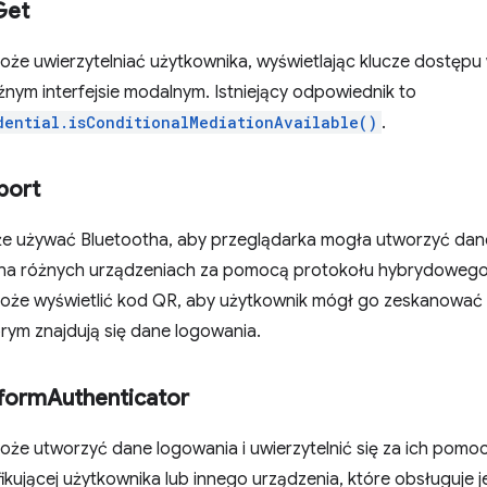
Get
oże uwierzytelniać użytkownika, wyświetlając klucze dostępu
nym interfejsie modalnym. Istniejący odpowiednik to
dential.isConditionalMediationAvailable()
.
port
e używać Bluetootha, aby przeglądarka mogła utworzyć dane l
na różnych urządzeniach za pomocą protokołu hybrydowego.
oże wyświetlić kod QR, aby użytkownik mógł go zeskanować 
órym znajdują się dane logowania.
tform
Authenticator
oże utworzyć dane logowania i uwierzytelnić się za ich pomo
ikującej użytkownika lub innego urządzenia, które obsługuje