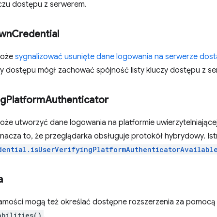
uczu dostępu z serwerem.
wn
Credential
może
sygnalizować usunięte dane logowania na serwerze dos
y dostępu mógł zachować spójność listy kluczy dostępu z s
ng
Platform
Authenticator
że utworzyć dane logowania na platformie uwierzytelniającej i
nacza to, że przeglądarka obsługuje protokół hybrydowy. Ist
dential.isUserVerifyingPlatformAuthenticatorAvailabl
a
mości mogą też określać dostępne rozszerzenia za pomocą
abilities()
.