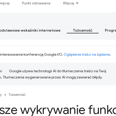
więcej
Punkt odniesienia
Więcej
podstawowe wskaźniki internetowe
Tożsamość
Progr
interesowanie konferencją Google I/O.
Oglądanie treści na żądanie
.
Google używa technologii AI do tłumaczenia treści na Twój
k. Tłumaczenia wygenerowane przez AI mogą zawierać błędy.
y
Tożsamość
sze wykrywanie funk