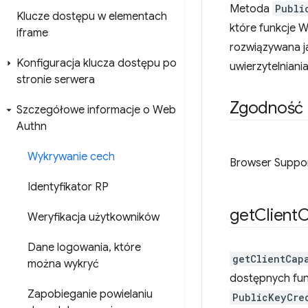
Metoda
Publi
Klucze dostępu w elementach
które funkcje 
iframe
rozwiązywana j
Konfiguracja klucza dostępu po
uwierzytelniani
stronie serwera
Zgodność
Szczegółowe informacje o Web
Authn
Wykrywanie cech
Browser Suppo
Identyfikator RP
get
Client
C
Weryfikacja użytkowników
Dane logowania
,
które
getClientCap
można wykryć
dostępnych funk
Zapobieganie powielaniu
PublicKeyCre