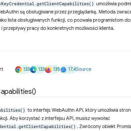
cKeyCredential.getClientCapabilities()
umożliwia podmi
WebAuthn są obsługiwane przez przeglądarkę. Metoda zwraca o
ako lista obsługiwanych funkcji, co pozwala programistom 
a i przepływy pracy do konkretnych możliwości klienta.
133
133
135
17.4
rt
Source
apabilities(
)
abilities()
to interfejs WebAuthn API, który umożliwia stro
cji. Aby korzystać z interfejsu API, musisz wywołać
dential.getClientCapabilities()
. Zwrócony obiekt Promi