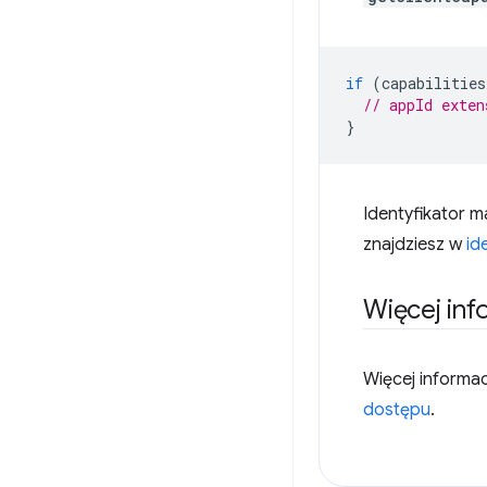
if
(
capabilities
// appId exten
}
Identyfikator 
znajdziesz w
id
Więcej inf
Więcej informac
dostępu
.