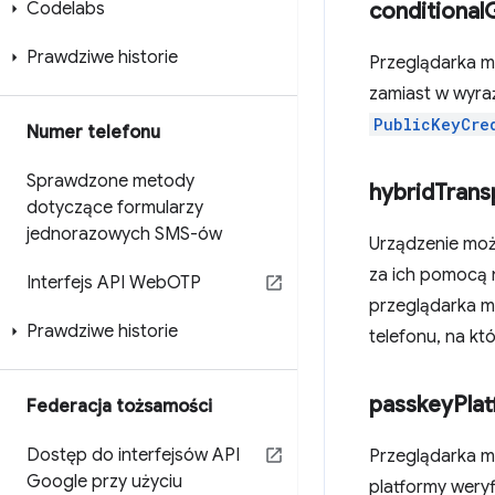
Codelabs
conditional
Prawdziwe historie
Przeglądarka m
zamiast w wyraź
PublicKeyCre
Numer telefonu
Sprawdzone metody
hybrid
Trans
dotyczące formularzy
jednorazowych SMS-ów
Urządzenie moż
za ich pomocą 
Interfejs API Web
OTP
przeglądarka m
Prawdziwe historie
telefonu, na kt
passkey
Pla
Federacja tożsamości
Dostęp do interfejsów API
Przeglądarka m
Google przy użyciu
platformy weryf