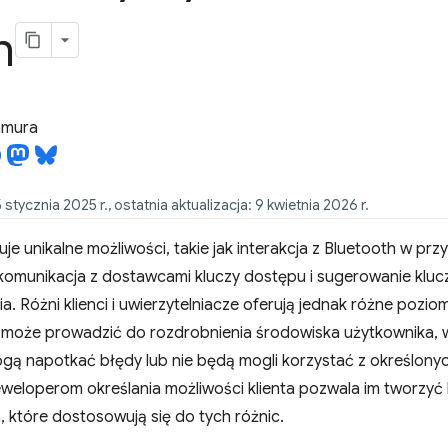
n
tamura
5 stycznia 2025 r., ostatnia aktualizacja: 9 kwietnia 2026 r.
e unikalne możliwości, takie jak interakcja z Bluetooth w pr
omunikacja z dostawcami kluczy dostępu i sugerowanie klucz
a. Różni klienci i uwierzytelniacze oferują jednak różne pozi
 może prowadzić do rozdrobnienia środowiska użytkownika, w
ą napotkać błędy lub nie będą mogli korzystać z określonych
eweloperom określania możliwości klienta pozwala im tworzyć
a, które dostosowują się do tych różnic.