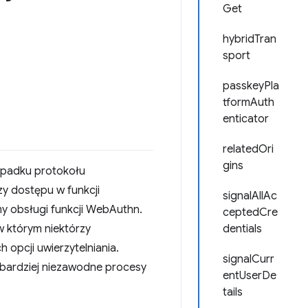
Get
hybridTran
sport
passkeyPla
tformAuth
enticator
relatedOri
gins
zypadku protokołu
y dostępu w funkcji
signalAllAc
omy obsługi funkcji WebAuthn.
ceptedCre
 którym niektórzy
dentials
 opcji uwierzytelniania.
signalCurr
 bardziej niezawodne procesy
entUserDe
tails