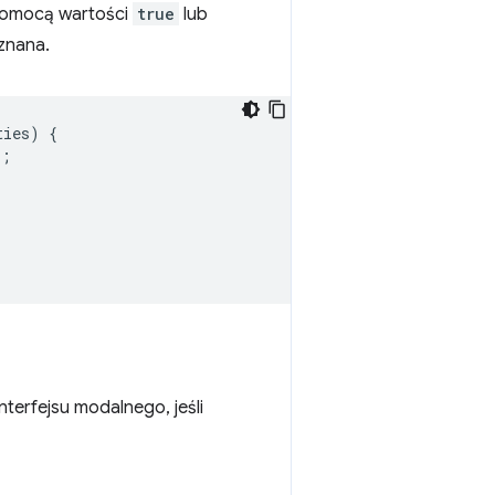
 pomocą wartości
true
lub
eznana.
ties
)
{
);
erfejsu modalnego, jeśli