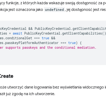
jący funkcje, z których każda wskazuje swoją dostępność za
funkcja jest oznaczona jako
undefined
, jej dostępność jest ni
cKeyCredential
 && 
PublicKeyCredential
.
getClientCapabili
ties
=
await
PublicKeyCredential
.
getClientCapabilities
(
es
.
conditionalGet
===
true
es
.
passkeyPlatformAuthenticator
===
true
)
{
er supports passkeys and the conditional mediation.
Create
oże utworzyć dane logowania bez wyświetlania widocznego int
ził już zgodę na ich utworzenie.