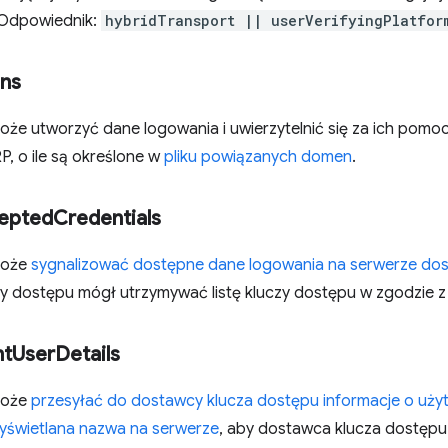
Odpowiednik:
hybridTransport || userVerifyingPlatfor
ins
że utworzyć dane logowania i uwierzytelnić się za ich pomocą
RP, o ile są określone w
pliku powiązanych domen
.
epted
Credentials
może
sygnalizować dostępne dane logowania na serwerze dos
y dostępu mógł utrzymywać listę kluczy dostępu w zgodzie z
nt
User
Details
może
przesyłać do dostawcy klucza dostępu informacje o użyt
wyświetlana nazwa na serwerze
, aby dostawca klucza dostęp