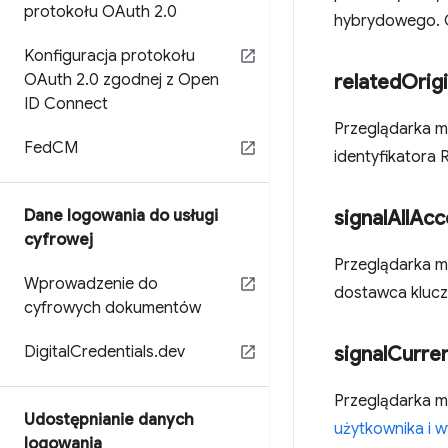
protokołu OAuth 2
.
0
hybrydowego. 
Konfiguracja protokołu
OAuth 2
.
0 zgodnej z Open
related
Orig
ID Connect
Przeglądarka mo
Fed
CM
identyfikatora 
Dane logowania do usługi
signal
All
Acc
cyfrowej
Przeglądarka 
Wprowadzenie do
dostawca klucz
cyfrowych dokumentów
Digital
Credentials
.
dev
signal
Curre
Przeglądarka 
Udostępnianie danych
użytkownika i 
logowania