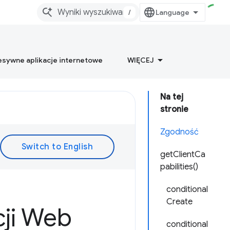
/
esywne aplikacje internetowe
WIĘCEJ
Na tej
stronie
Zgodność
getClientCa
pabilities()
conditional
Create
cji Web
conditional