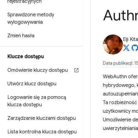
rejestracyjnych
Auth
Sprawdzone metody
wylogowywania
Zmień hasła
Eiji Ki
Klucze dostępu
Data publikacji: 1
Omówienie kluczy dostępu
WebAuthn oferuj
Utwórz klucz dostępu
hybrydowego, k
autouzupełniani
Logowanie się za pomocą
Ta rozbieżność
klucza dostępu
użytkownicy mog
Zarządzanie kluczami dostępu
Umożliwienie d
uwierzytelniani
Lista kontrolna klucza dostępu