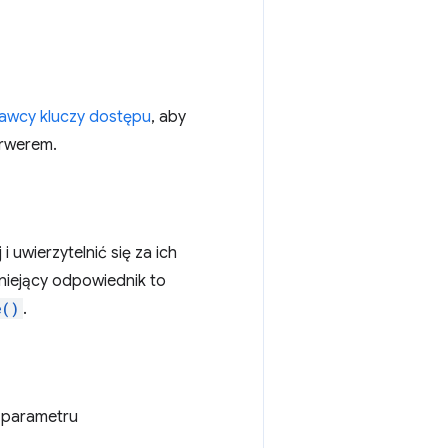
tawcy kluczy dostępu
, aby
erwerem.
 uwierzytelnić się za ich
niejący odpowiednik to
e()
.
 parametru