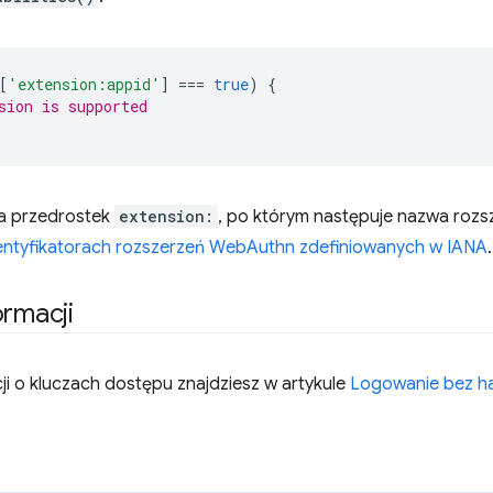
[
'extension:appid'
]
===
true
)
{
sion is supported
ma przedrostek
extension:
, po którym następuje nazwa rozs
entyfikatorach rozszerzeń WebAuthn zdefiniowanych w IANA
.
ormacji
ji o kluczach dostępu znajdziesz w artykule
Logowanie bez ha