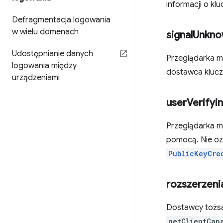
informacji o kl
Defragmentacja logowania
w wielu domenach
signal
Unkno
Udostępnianie danych
Przeglądarka 
logowania między
dostawca klucz
urządzeniami
user
Verifyi
Przeglądarka mo
pomocą. Nie oz
PublicKeyCre
rozszerzeni
Dostawcy tożsa
getClientCap