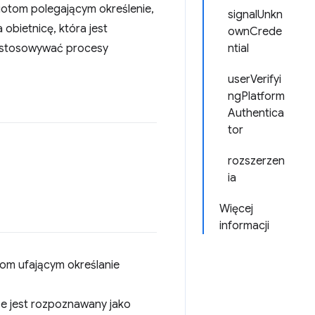
otom polegającym określenie,
signalUnkn
bietnicę, która jest
ownCrede
dostosowywać procesy
ntial
userVerifyi
ngPlatform
Authentica
tor
rozszerzen
ia
Więcej
informacji
nom ufającym określanie
se jest rozpoznawany jako