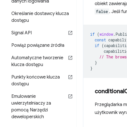
danych logowania
obiekt zawiera
false
. Jeśli 
Określanie dostawcy klucza
dostępu
Signal API
if
(
window
.
Publi
const
capabili
Powiąż powiązane źródła
if
(
capabiliti
capabiliti
// The brows
Automatyczne tworzenie
}
klucza dostępu
}
Punkty końcowe klucza
dostępu
conditional
Emulowanie
uwierzytelniaczy za
Przeglądarka m
pomocą Narzędzi
użytkownik wyra
deweloperskich